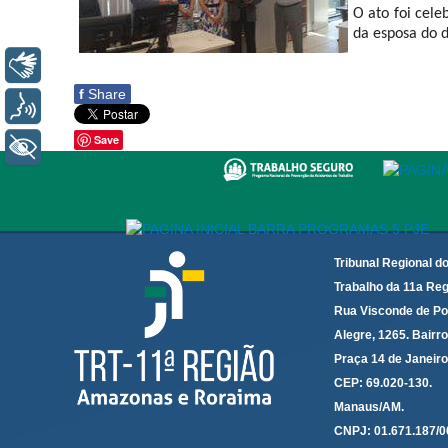
O ato foi cele
da esposa do d
Libras
f
Share
Voz
Save
+ Acessibilidade
Tribunal Regional d
Trabalho da 11a Reg
Rua Visconde de Po
Alegre, 1265. Bairro
Praça 14 de Janeir
CEP: 69.020-130.
Manaus/AM.
CNPJ: 01.671.187/0