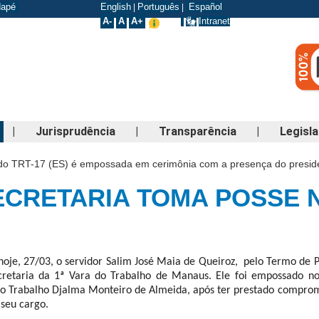
odapé
English
Português
Español
|
|
A-
A
A+
Intranet
|
Jurisprudência
|
Transparência
|
Legisl
do TRT-17 (ES) é empossada em cerimônia com a presença do presid
ECRETARIA TOMA POSSE N
oje, 27/03, o servidor Salim José Maia de Queiroz, pelo Termo de 
cretaria da 1ª Vara do Trabalho de Manaus. Ele foi empossado no
do Trabalho Djalma Monteiro de Almeida, após ter prestado comprom
 seu cargo.