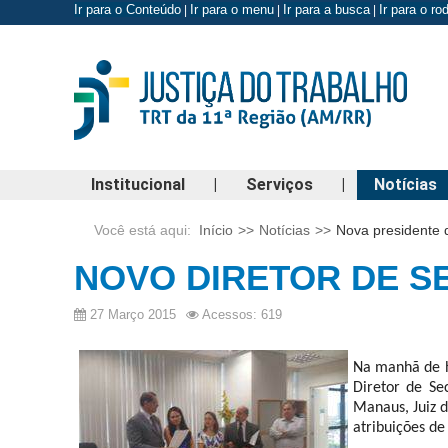
Ir para o Conteúdo
Ir para o menu
Ir para a busca
Ir para o r
|
|
|
Institucional
|
Serviços
|
Notícias
Você está aqui:
Início
>>
Notícias
>>
Nova presidente 
NOVO DIRETOR DE S
27 Março 2015
Acessos: 619
Na manhã de h
Diretor de Se
Manaus, Juiz 
atribuições de