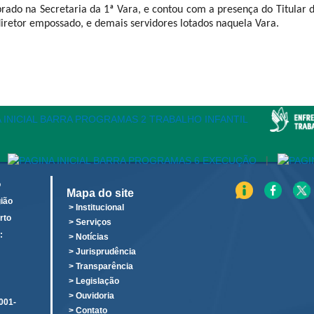
brado na Secretaria da 1ª Vara, e contou com a presença do Titular 
iretor empossado, e demais servidores lotados naquela Vara.
|
o
Mapa do site
ião
> Institucional
rto
> Serviços
:
> Notícias
o
> Jurisprudência
> Transparência
> Legislação
> Ouvidoria
001-
> Contato