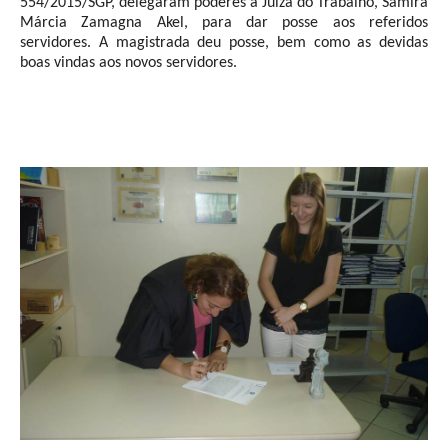
554/2015/SGP, delegaram poderes à Juíza do Trabalho, Samira
Juízes Substitutos
Márcia Zamagna Akel, para dar posse aos referidos
Diretores
servidores. A magistrada deu posse, bem como as devidas
boas vindas aos novos servidores.
Comitês
Comitê Gestor Regional do PJe
Comitê Gestor Regional do e-Gestão e de Tabelas
Processuais Unificadas
Comitê do Datajud
Comissão Regional de Pesquisa Judiciária e Ciência de
Dados
Comissão de Ética
Comitê de Priorização do Primeiro Grau
Comissão de Uniformização de Jurisprudência
Comitê de Gestão de Pessoas
Comissão de Vitaliciamento
Comitê de Atenção Integral à Saúde de Magistrados e