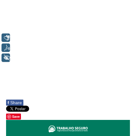
Servidores
Comitê de Segurança Permanente
Comitê de Combate ao Trabalho Infantil e de Estímulo à
Aprendizagem
Libras
Comitê de Incentivo à Participação Institucional Feminina
no âmbito do TRT-11
Voz
Comitê de Prevenção e Enfrentamento do Assédio
+ Acessibilidade
Moral, do Assédio Sexual e da Discriminação
Comissão Permanente de Gestão Socioambiental
Comitê Gestor do Plano de Contratações e Aquisições
no Âmbito do TRT11
Grupo Operacional do Centro de Inteligência
f
Share
Comitê de Equidade de Raça, Gênero e Diversidade
Comitê PopRuaJud
Save
Comissão de Justiça Itinerante
Comissão Permanente de Avaliação Documental