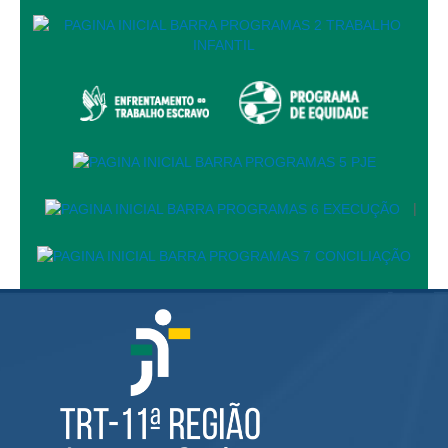
Automação e IA
Governança
Governança de TI
Gestão Estratégica
Governança das Contratações Obras
Rede de Governança Colaborativa
|
Gestão de Riscos
Laboratório de Inovação
Assessoria de Governança de Gestão de Pessoas
Sites Institucionais
Biblioteca
Centro de Memória
Educação a distância