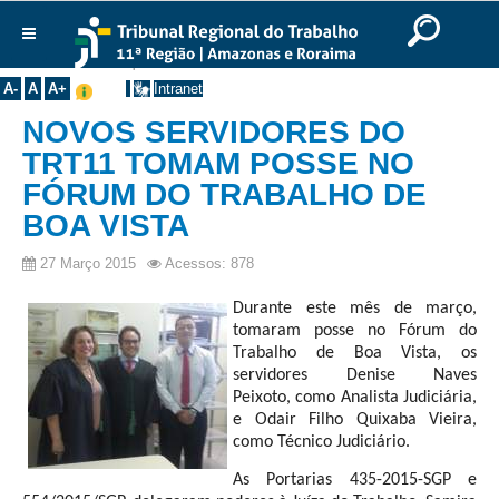
Ir para o Conteúdo
Ir para o menu
Ir para a busca
Ir para o rodapé
|
|
|
English
Português
Español
|
|
Você está aqui:
Início
>>
Notícias
Institucional
A-
A
A+
Intranet
Histórico
NOVOS SERVIDORES DO
Presidência
TRT11 TOMAM POSSE NO
FÓRUM DO TRABALHO DE
Corregedoria
BOA VISTA
Composição
Desembargadores
27 Março 2015
Acessos: 878
Seções Especializadas
Durante este mês de março,
tomaram posse no Fórum do
Turmas
Trabalho de Boa Vista, os
Varas do Trabalho
servidores Denise Naves
Peixoto, como Analista Judiciária,
Juízes Manaus
e Odair Filho Quixaba Vieira,
Juízes Roraima
como Técnico Judiciário.
Juízes Interior
As Portarias 435-2015-SGP e