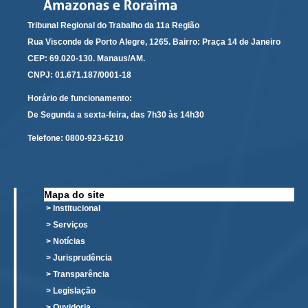
Responsabilidade Socioambiental
Tribunal Regional do Trabalho da 11a Região
Comissão Permanente de Acessibilidade e Inclusão
Rua Visconde de Porto Alegre, 1265. Bairro: Praça 14 de Janeiro
Escola Judicial
CEP: 69.020-130. Manaus/AM.
Programa Trabalho Seguro
CNPJ: 01.671.187/0001-18
Coordenadoria de Saúde
Horário de funcionamento:
De Segunda a sexta-feira, das 7h30 às 14h30
|
Telefone:
0800-923-6210
Serviços
Ação Trabalhista (Atermação)
Mapa do site
Atermação On-line - Interior de Roraima
> Institucional
Atermação On-line - Interior do Amazonas
> Serviços
> Notícias
Agendamento de Reclamação Verbal
> Jurisprudência
Glossário
> Transparência
Consulta de Pautas
> Legislação
Atas de Sessões do Pleno
> Ouvidoria