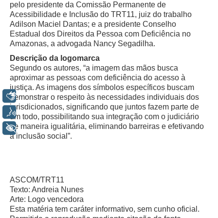
pelo presidente da Comissão Permanente de
Servidores
Acessibilidade e Inclusão do TRT11, juiz do trabalho
Comitê de Segurança Permanente
Adilson Maciel Dantas; e a presidente Conselho
Estadual dos Direitos da Pessoa com Deficiência no
Comitê de Combate ao Trabalho Infantil e de Estímulo à
Amazonas, a advogada Nancy Segadilha.
Aprendizagem
Descrição da logomarca
Comitê de Incentivo à Participação Institucional Feminina
Segundo os autores, “a imagem das mãos busca
no âmbito do TRT-11
aproximar as pessoas com deficiência do acesso à
Comitê de Prevenção e Enfrentamento do Assédio
justiça. As imagens dos símbolos específicos buscam
Moral, do Assédio Sexual e da Discriminação
Libras
demonstrar o respeito às necessidades individuais dos
jurisdicionados, significando que juntos fazem parte de
Comissão Permanente de Gestão Socioambiental
Voz
um todo, possibilitando sua integração com o judiciário
Comitê Gestor do Plano de Contratações e Aquisições
de maneira igualitária, eliminando barreiras e efetivando
+ Acessibilidade
no Âmbito do TRT11
a inclusão social”.
Grupo Operacional do Centro de Inteligência
Comitê de Equidade de Raça, Gênero e Diversidade
ASCOM/TRT11
Comitê PopRuaJud
Texto: Andreia Nunes
Comissão de Justiça Itinerante
Arte: Logo vencedora
Esta matéria tem caráter informativo, sem cunho oficial.
Comissão Permanente de Avaliação Documental