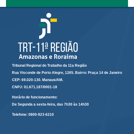
Responsabilidade Socioambiental
Comissão Permanente de Acessibilidade e Inclusão
Escola Judicial
Programa Trabalho Seguro
Coordenadoria de Saúde
|
Serviços
Tribunal Regional do Trabalho da 11a Região
Rua Visconde de Porto Alegre, 1265. Bairro: Praça 14 de Janeiro
Ação Trabalhista (Atermação)
CEP: 69.020-130. Manaus/AM.
Atermação On-line - Interior de Roraima
CNPJ: 01.671.187/0001-18
Atermação On-line - Interior do Amazonas
Horário de funcionamento:
De Segunda a sexta-feira, das 7h30 às 14h30
Agendamento de Reclamação Verbal
Glossário
Telefone:
0800-923-6210
Consulta de Pautas
Atas de Sessões do Pleno