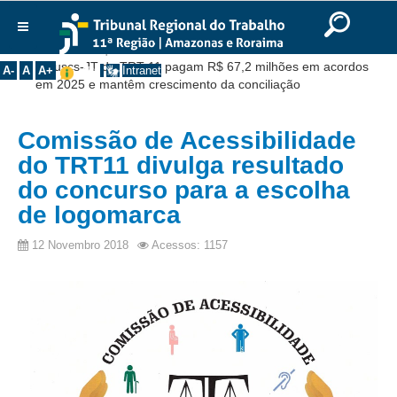
Ir para o Conteúdo
Ir para o menu
Ir para a busca
Ir para o rodapé
|
|
|
English
Português
Español
|
|
Você está aqui:
Início
>>
Notícias
>>
Institucional
Cejuscs-JT do TRT-11 pagam R$ 67,2 milhões em acordos
A-
A
A+
Intranet
em 2025 e mantêm crescimento da conciliação
Histórico
Presidência
Comissão de Acessibilidade
Corregedoria
do TRT11 divulga resultado
Composição
do concurso para a escolha
de logomarca
Desembargadores
Seções Especializadas
12 Novembro 2018
Acessos: 1157
Turmas
Varas do Trabalho
Juízes Manaus
Juízes Roraima
Juízes Interior