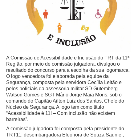
Juízes Substitutos
Diretores
Comitês
Comitê Gestor Regional do PJe
Comitê Gestor Regional do e-Gestão e de Tabelas
Processuais Unificadas
A Comissão de Acessibilidade e Inclusão do TRT da 11ª
Comitê do Datajud
Região, por meio de comissão julgadora, divulgou o
resultado do concurso para a escolha da sua logomarca.
Comissão Regional de Pesquisa Judiciária e Ciência de
O logo vencedora foi elaborada pela equipe da
Dados
Segurança, composta pela servidora Cecília Leitão e
Comissão de Ética
pelos policiais da assessoria militar SD Gutemberg
Watson Gomes e SGT Mário Jorge Maia Moris, sob o
Comitê de Priorização do Primeiro Grau
comando do Capitão Ailton Luiz dos Santos, Chefe do
Comissão de Uniformização de Jurisprudência
Núcleo de Segurança. A logo tem como título
“Acessibilidade é 11! – Com inclusão não existem
Comitê de Gestão de Pessoas
barreiras”.
Comissão de Vitaliciamento
A comissão julgadora foi composta pela presidente do
TRT11, desembargadora Eleonora de Souza Saunier;
Comitê de Atenção Integral à Saúde de Magistrados e