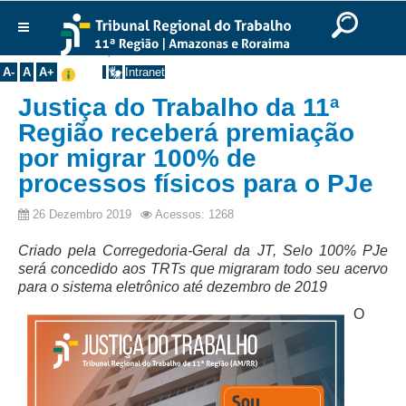
Ir para o Conteúdo
Ir para o menu
Ir para a busca
Ir para o rodapé
|
|
|
English
Português
Español
|
|
Você está aqui:
Início
>>
Notícias
Institucional
A-
A
A+
Intranet
Histórico
Justiça do Trabalho da 11ª
Presidência
Região receberá premiação
por migrar 100% de
Corregedoria
processos físicos para o PJe
Composição
Desembargadores
26 Dezembro 2019
Acessos: 1268
Seções Especializadas
Criado pela Corregedoria-Geral da JT, Selo 100% PJe
será concedido aos TRTs que migraram todo seu acervo
Turmas
para o sistema eletrônico até dezembro de 2019
Varas do Trabalho
O
Juízes Manaus
Juízes Roraima
Juízes Interior