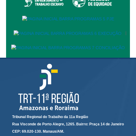
Calendário das Correições
Calendário de Suspensão
Calendário da Justiça Itinerante
Certidões
|
Concursos
Contas abertas em nome dos beneficiários
Diários Eletrônicos
e-Doc
Espaço do Servidor
Guias de recolhimento
Leilão Público
Mapa do site
Tribunal Regional do Trabalho da 11a Região
META 9 do CNJ
Rua Visconde de Porto Alegre, 1265. Bairro: Praça 14 de Janeiro
Pauta Digital
CEP: 69.020-130. Manaus/AM.