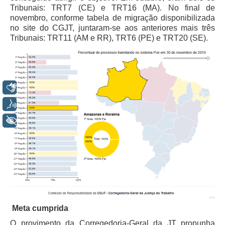
Automação e IA
Tribunais: TRT7 (CE) e TRT16 (MA). No final de
novembro, conforme tabela de migração disponibilizada
no site do CGJT, juntaram-se aos anteriores mais três
Governança
Tribunais: TRT11 (AM e RR), TRT6 (PE) e TRT20 (SE).
Governança de TI
Gestão Estratégica
Governança das Contratações Obras
Libras
Rede de Governança Colaborativa
Voz
Gestão de Riscos
+ Acessibilidade
Laboratório de Inovação
Assessoria de Governança de Gestão de Pessoas
Sites Institucionais
Biblioteca
Centro de Memória
Meta cumprida
Educação a distância
O provimento da Corregedoria-Geral da JT propunha