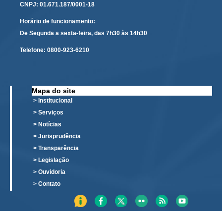
PJE
CNPJ: 01.671.187/0001-18
Plantão Judiciário
Horário de funcionamento:
De Segunda a sexta-feira, das 7h30 às 14h30
Cadastrar Processos
Telefone:
0800-923-6210
Listar Processos
Portal Conciliação
Inscrição para mediação e conciliação – Cejusc 1º e 2º
Mapa do site
grau
> Institucional
Perguntas Frequentes
> Serviços
> Notícias
Eventos
> Jurisprudência
Portal Execução
> Transparência
Portal Proad
> Legislação
> Ouvidoria
Portal dos Precatórios e Requisições de
> Contato
Pequeno Valor
Programa Aprendizagem