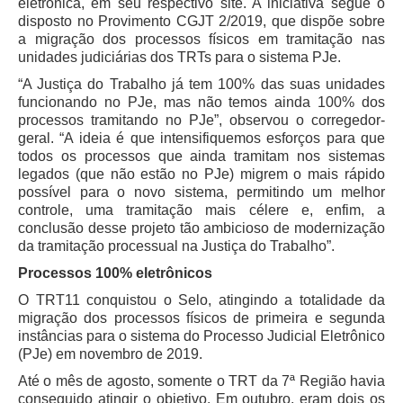
eletrônica, em seu respectivo site. A iniciativa segue o
Servidores
disposto no Provimento CGJT 2/2019, que dispõe sobre
Comitê de Segurança Permanente
a migração dos processos físicos em tramitação nas
unidades judiciárias dos TRTs para o sistema PJe.
Comitê de Combate ao Trabalho Infantil e de Estímulo à
Aprendizagem
“A Justiça do Trabalho já tem 100% das suas unidades
funcionando no PJe, mas não temos ainda 100% dos
Comitê de Incentivo à Participação Institucional Feminina
processos tramitando no PJe”, observou o corregedor-
no âmbito do TRT-11
geral. “A ideia é que intensifiquemos esforços para que
todos os processos que ainda tramitam nos sistemas
Comitê de Prevenção e Enfrentamento do Assédio
legados (que não estão no PJe) migrem o mais rápido
Moral, do Assédio Sexual e da Discriminação
possível para o novo sistema, permitindo um melhor
Comissão Permanente de Gestão Socioambiental
controle, uma tramitação mais célere e, enfim, a
conclusão desse projeto tão ambicioso de modernização
Comitê Gestor do Plano de Contratações e Aquisições
da tramitação processual na Justiça do Trabalho”.
no Âmbito do TRT11
Processos 100% eletrônicos
Grupo Operacional do Centro de Inteligência
O TRT11 conquistou o Selo, atingindo a totalidade da
Comitê de Equidade de Raça, Gênero e Diversidade
migração dos processos físicos de primeira e segunda
Comitê PopRuaJud
instâncias para o sistema do Processo Judicial Eletrônico
(PJe) em novembro de 2019.
Comissão de Justiça Itinerante
Até o mês de agosto, somente o TRT da 7ª Região havia
Comissão Permanente de Avaliação Documental
conseguido atingir o objetivo. Em outubro, eram dois os