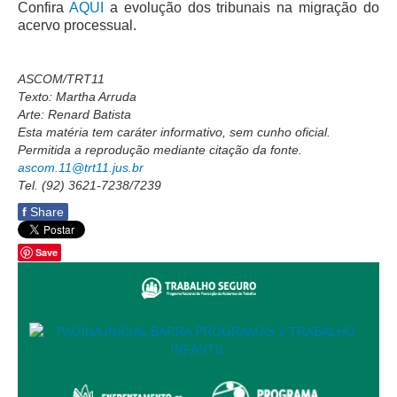
Confira
AQUI
a evolução dos tribunais na migração do
Audiências e Sessões
acervo processual.
Calendário das Sessões da 1ª Turma 2026
ASCOM/TRT11
Calendário de Sessões da 2ª Turma - 2026
Texto: Martha Arruda
Calendário das Sessões da 3ª Turma 2026
Arte: Renard Batista
Esta matéria tem caráter informativo, sem cunho oficial.
Calendário das Sessões do Pleno e Especializadas 2026
Permitida a reprodução mediante citação da fonte.
ascom.11@trt11.jus.br
Carta de Serviços ao Cidadão
Tel. (92) 3621-7238/7239
Cartilhas
f
Share
Cadastro de Peritos, Tradutores e Intérpretes
Save
Calendários
Calendário Geral
Calendário de Eventos
Calendário de Eventos passados
Calendário das Sessões