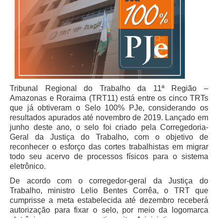
Juízes Substitutos
Diretores
Comitês
Comitê Gestor Regional do PJe
Comitê Gestor Regional do e-Gestão e de Tabelas
Processuais Unificadas
Tribunal Regional do Trabalho da 11ª Região –
Amazonas e Roraima (TRT11) está entre os cinco TRTs
Comitê do Datajud
que já obtiveram o Selo 100% PJe, considerando os
Comissão Regional de Pesquisa Judiciária e Ciência de
resultados apurados até novembro de 2019. Lançado em
Dados
junho deste ano, o selo foi criado pela Corregedoria-
Geral da Justiça do Trabalho, com o objetivo de
Comissão de Ética
reconhecer o esforço das cortes trabalhistas em migrar
Comitê de Priorização do Primeiro Grau
todo seu acervo de processos físicos para o sistema
eletrônico.
Comissão de Uniformização de Jurisprudência
De acordo com o corregedor-geral da Justiça do
Comitê de Gestão de Pessoas
Trabalho, ministro Lelio Bentes Corrêa, o TRT que
Comissão de Vitaliciamento
cumprisse a meta estabelecida até dezembro receberá
autorização para fixar o selo, por meio da logomarca
Comitê de Atenção Integral à Saúde de Magistrados e