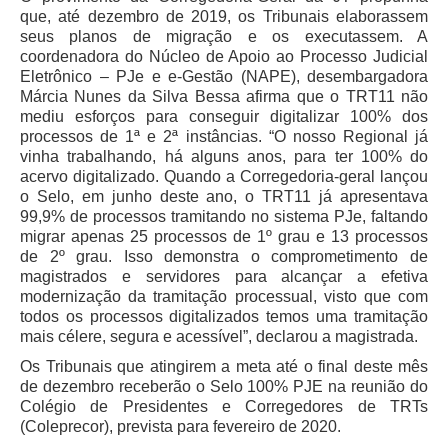
que, até dezembro de 2019, os Tribunais elaborassem
Responsabilidade Socioambiental
seus planos de migração e os executassem. A
Comissão Permanente de Acessibilidade e Inclusão
coordenadora do Núcleo de Apoio ao Processo Judicial
Eletrônico – PJe e e-Gestão (NAPE), desembargadora
Escola Judicial
Márcia Nunes da Silva Bessa afirma que o TRT11 não
Programa Trabalho Seguro
mediu esforços para conseguir digitalizar 100% dos
processos de 1ª e 2ª instâncias. “O nosso Regional já
Coordenadoria de Saúde
vinha trabalhando, há alguns anos, para ter 100% do
acervo digitalizado. Quando a Corregedoria-geral lançou
|
o Selo, em junho deste ano, o TRT11 já apresentava
Serviços
99,9% de processos tramitando no sistema PJe, faltando
migrar apenas 25 processos de 1º grau e 13 processos
de 2º grau. Isso demonstra o comprometimento de
Ação Trabalhista (Atermação)
magistrados e servidores para alcançar a efetiva
Atermação On-line - Interior de Roraima
modernização da tramitação processual, visto que com
todos os processos digitalizados temos uma tramitação
Atermação On-line - Interior do Amazonas
mais célere, segura e acessível”, declarou a magistrada.
Agendamento de Reclamação Verbal
Os Tribunais que atingirem a meta até o final deste mês
Glossário
de dezembro receberão o Selo 100% PJE na reunião do
Colégio de Presidentes e Corregedores de TRTs
Consulta de Pautas
(Coleprecor), prevista para fevereiro de 2020.
Atas de Sessões do Pleno