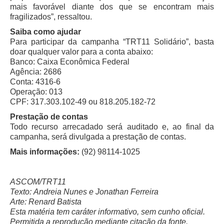
mais favorável diante dos que se encontram mais
Automação e IA
fragilizados”, ressaltou.
Saiba como ajudar
Governança
Para participar da campanha “TRT11 Solidário”, basta
Governança de TI
doar qualquer valor para a conta abaixo:
Banco: Caixa Econômica Federal
Gestão Estratégica
Agência: 2686
Governança das Contratações Obras
Conta: 4316-6
Operação: 013
Rede de Governança Colaborativa
CPF: 317.303.102-49 ou 818.205.182-72
Gestão de Riscos
Prestação de contas
Todo recurso arrecadado será auditado e, ao final da
Laboratório de Inovação
campanha, será divulgada a prestação de contas.
Assessoria de Governança de Gestão de Pessoas
Mais informações:
(92) 98114-1025
Sites Institucionais
ASCOM/TRT11
Biblioteca
Texto: Andreia Nunes e Jonathan Ferreira
Centro de Memória
Arte: Renard Batista
Esta matéria tem caráter informativo, sem cunho oficial.
Educação a distância
Permitida a reprodução mediante citação da fonte.