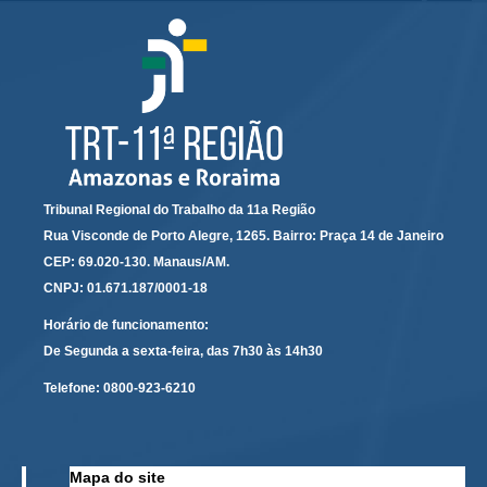
Audiências e Sessões
Calendário das Sessões da 1ª Turma 2026
Calendário de Sessões da 2ª Turma - 2026
Calendário das Sessões da 3ª Turma 2026
Calendário das Sessões do Pleno e Especializadas 2026
Tribunal Regional do Trabalho da 11a Região
Carta de Serviços ao Cidadão
Rua Visconde de Porto Alegre, 1265. Bairro: Praça 14 de Janeiro
Cartilhas
CEP: 69.020-130. Manaus/AM.
CNPJ: 01.671.187/0001-18
Cadastro de Peritos, Tradutores e Intérpretes
Calendários
Horário de funcionamento:
De Segunda a sexta-feira, das 7h30 às 14h30
Calendário Geral
Telefone:
0800-923-6210
Calendário de Eventos
Calendário de Eventos passados
Calendário das Sessões
Mapa do site