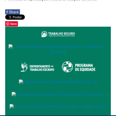
Responsabilidade Socioambiental
f
Share
Comissão Permanente de Acessibilidade e Inclusão
Escola Judicial
Save
Programa Trabalho Seguro
Coordenadoria de Saúde
|
Serviços
Ação Trabalhista (Atermação)
Atermação On-line - Interior de Roraima
Atermação On-line - Interior do Amazonas
Agendamento de Reclamação Verbal
|
Glossário
Consulta de Pautas
Atas de Sessões do Pleno