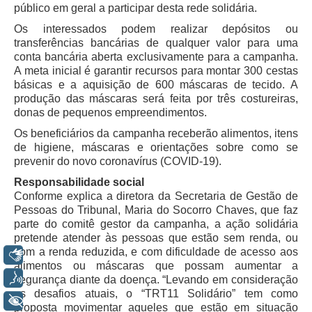
público em geral a participar desta rede solidária.
Servidores
Os interessados podem realizar depósitos ou
Comitê de Segurança Permanente
transferências bancárias de qualquer valor para uma
Comitê de Combate ao Trabalho Infantil e de Estímulo à
conta bancária aberta exclusivamente para a campanha.
Aprendizagem
A meta inicial é garantir recursos para montar 300 cestas
básicas e a aquisição de 600 máscaras de tecido. A
Comitê de Incentivo à Participação Institucional Feminina
produção das máscaras será feita por três costureiras,
no âmbito do TRT-11
donas de pequenos empreendimentos.
Comitê de Prevenção e Enfrentamento do Assédio
Os beneficiários da campanha receberão alimentos, itens
Moral, do Assédio Sexual e da Discriminação
de higiene, máscaras e orientações sobre como se
Comissão Permanente de Gestão Socioambiental
prevenir do novo coronavírus (COVID-19).
Comitê Gestor do Plano de Contratações e Aquisições
Responsabilidade social
no Âmbito do TRT11
Conforme explica a diretora da Secretaria de Gestão de
Pessoas do Tribunal, Maria do Socorro Chaves, que faz
Grupo Operacional do Centro de Inteligência
parte do comitê gestor da campanha, a ação solidária
Comitê de Equidade de Raça, Gênero e Diversidade
pretende atender às pessoas que estão sem renda, ou
com a renda reduzida, e com dificuldade de acesso aos
Libras
Comitê PopRuaJud
alimentos ou máscaras que possam aumentar a
Voz
segurança diante da doença. “Levando em consideração
Comissão de Justiça Itinerante
os desafios atuais, o “TRT11 Solidário” tem como
+ Acessibilidade
Comissão Permanente de Avaliação Documental
proposta movimentar aqueles que estão em situação