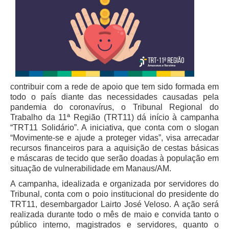
Juízes Substitutos
Diretores
Comitês
Comitê Gestor Regional do PJe
Comitê Gestor Regional do e-Gestão e de Tabelas
contribuir com a rede de apoio que tem sido formada em
Processuais Unificadas
todo o país diante das necessidades causadas pela
Comitê do Datajud
pandemia do coronavírus, o Tribunal Regional do
Trabalho da 11ª Região (TRT11) dá início à campanha
Comissão Regional de Pesquisa Judiciária e Ciência de
“TRT11 Solidário”. A iniciativa, que conta com o slogan
Dados
“Movimente-se e ajude a proteger vidas”, visa arrecadar
Comissão de Ética
recursos financeiros para a aquisição de cestas básicas
e máscaras de tecido que serão doadas à população em
Comitê de Priorização do Primeiro Grau
situação de vulnerabilidade em Manaus/AM.
Comissão de Uniformização de Jurisprudência
A campanha, idealizada e organizada por servidores do
Comitê de Gestão de Pessoas
Tribunal, conta com o poio institucional do presidente do
TRT11, desembargador Lairto José Veloso. A ação será
Comissão de Vitaliciamento
realizada durante todo o mês de maio e convida tanto o
público interno, magistrados e servidores, quanto o
Comitê de Atenção Integral à Saúde de Magistrados e