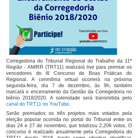
Juízes Substitutos
Diretores
Comitês
Comitê Gestor Regional do PJe
Comitê Gestor Regional do e-Gestão e de Tabelas
Processuais Unificadas
Corregedoria do Tribunal Regional do Trabalho da 11ª
Comitê do Datajud
Região - AM/RR (TRT11) realizará live para premiar os
Comissão Regional de Pesquisa Judiciária e Ciência de
vencedores do III Concurso de Boas Práticas do
Dados
Regional. A cerimônia virtual ocorrerá na próxima
segunda-feira, dia 7 de dezembro, às 9h, também
Comissão de Ética
marcará o encerramento da Gestão da Corregedoria no
Comitê de Priorização do Primeiro Grau
biênio 2018/2020. A solenidade será transmitida pelo
canal do TRT11 no YouTube
.
Comissão de Uniformização de Jurisprudência
Serão premiados os três projetos mais votados pela
Comitê de Gestão de Pessoas
eleição popular ocorrida no portal do Tribunal entre os
dias 24 e 27 de novembro, que totalizou 2.206 votos. O
Comissão de Vitaliciamento
concurso é realizado anualmente pela Corregedoria do
Comitê de Atenção Integral à Saúde de Magistrados e
TRT11 desde 2018, tendo como objetivo identificar,