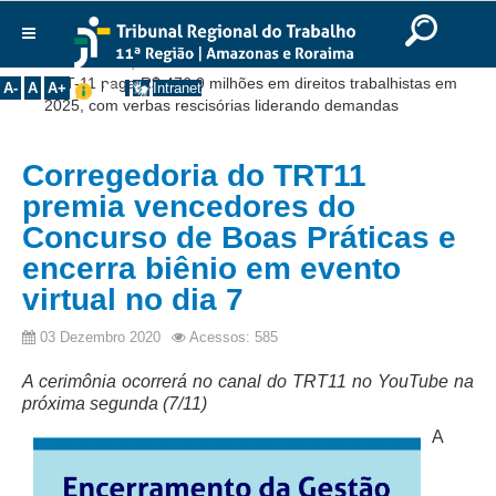
Ir para o Conteúdo
Ir para o menu
Ir para a busca
Ir para o rodapé
|
|
|
English
Português
Español
|
|
Você está aqui:
Início
>>
Notícias
>>
Institucional
TRT-11 paga R$ 476,9 milhões em direitos trabalhistas em
A-
A
A+
Intranet
2025, com verbas rescisórias liderando demandas
Histórico
Presidência
Corregedoria do TRT11
Corregedoria
premia vencedores do
Composição
Concurso de Boas Práticas e
encerra biênio em evento
Desembargadores
virtual no dia 7
Seções Especializadas
Turmas
03 Dezembro 2020
Acessos: 585
Varas do Trabalho
A cerimônia ocorrerá no canal do TRT11 no YouTube na
Juízes Manaus
próxima segunda (7/11)
Juízes Roraima
A
Juízes Interior