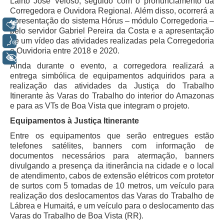
Lairto José Veloso, seguido com o pronunciamento da
Automação e IA
Corregedora e Ouvidora Regional. Além disso, ocorrerá a
apresentação do sistema Hórus – módulo Corregedoria –
Libras
pelo servidor Gabriel Pereira da Costa e a apresentação
Governança
de um vídeo das atividades realizadas pela Corregedoria
Voz
Governança de TI
e Ouvidoria entre 2018 e 2020.
+ Acessibilidade
Ainda durante o evento, a corregedora realizará a
Gestão Estratégica
entrega simbólica de equipamentos adquiridos para a
Governança das Contratações Obras
realização das atividades da Justiça do Trabalho
Itinerante às Varas do Trabalho do interior do Amazonas
Rede de Governança Colaborativa
e para as VTs de Boa Vista que integram o projeto.
Gestão de Riscos
Equipamentos à Justiça Itinerante
Laboratório de Inovação
Entre os equipamentos que serão entregues estão
Assessoria de Governança de Gestão de Pessoas
telefones satélites, banners com informação de
documentos necessários para atermação, banners
divulgando a presença da itinerância na cidade e o local
Sites Institucionais
de atendimento, cabos de extensão elétricos com protetor
de surtos com 5 tomadas de 10 metros, um veículo para
Biblioteca
realização dos deslocamentos das Varas do Trabalho de
Centro de Memória
Lábrea e Humaitá, e um veículo para o deslocamento das
Varas do Trabalho de Boa Vista (RR).
Educação a distância