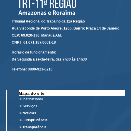
Calendário das Correições
Calendário de Suspensão
Calendário da Justiça Itinerante
Tribunal Regional do Trabalho da 11a Região
Certidões
Rua Visconde de Porto Alegre, 1265. Bairro: Praça 14 de Janeiro
CEP: 69.020-130. Manaus/AM.
Concursos
CNPJ: 01.671.187/0001-18
Contas abertas em nome dos beneficiários
Horário de funcionamento:
Diários Eletrônicos
De Segunda a sexta-feira, das 7h30 às 14h30
e-Doc
Telefone:
0800-923-6210
Espaço do Servidor
Guias de recolhimento
Leilão Público
Mapa do site
> Institucional
Mapa do site
> Serviços
META 9 do CNJ
> Notícias
Pauta Digital
> Jurisprudência
> Transparência