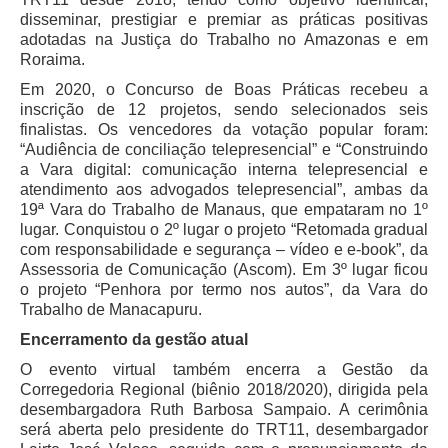
Servidores
disseminar, prestigiar e premiar as práticas positivas
adotadas na Justiça do Trabalho no Amazonas e em
Comitê de Segurança Permanente
Roraima.
Comitê de Combate ao Trabalho Infantil e de Estímulo à
Em 2020, o Concurso de Boas Práticas recebeu a
Aprendizagem
inscrição de 12 projetos, sendo selecionados seis
Comitê de Incentivo à Participação Institucional Feminina
finalistas. Os vencedores da votação popular foram:
no âmbito do TRT-11
“Audiência de conciliação telepresencial” e “Construindo
a Vara digital: comunicação interna telepresencial e
Comitê de Prevenção e Enfrentamento do Assédio
atendimento aos advogados telepresencial”, ambas da
Moral, do Assédio Sexual e da Discriminação
19ª Vara do Trabalho de Manaus, que empataram no 1º
Comissão Permanente de Gestão Socioambiental
lugar. Conquistou o 2º lugar o projeto “Retomada gradual
com responsabilidade e segurança – vídeo e e-book”, da
Comitê Gestor do Plano de Contratações e Aquisições
Assessoria de Comunicação (Ascom). Em 3º lugar ficou
no Âmbito do TRT11
o projeto “Penhora por termo nos autos”, da Vara do
Grupo Operacional do Centro de Inteligência
Trabalho de Manacapuru.
Encerramento da gestão atual
Comitê de Equidade de Raça, Gênero e Diversidade
O evento virtual também encerra a Gestão da
Comitê PopRuaJud
Corregedoria Regional (biênio 2018/2020), dirigida pela
Comissão de Justiça Itinerante
desembargadora Ruth Barbosa Sampaio. A cerimônia
será aberta pelo presidente do TRT11, desembargador
Comissão Permanente de Avaliação Documental