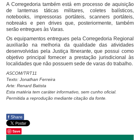
A Corregedoria também está em processo de aquisição
Responsabilidade Socioambiental
de lanternas táticas militares, coletes balísticos,
Comissão Permanente de Acessibilidade e Inclusão
notebooks, impressoras portáteis, scanners portáteis,
nobreaks e pen drives que, posteriormente, também
Escola Judicial
serão entregues às Varas.
Programa Trabalho Seguro
Os equipamentos entregues pela Corregedoria Regional
Coordenadoria de Saúde
auxiliarão na melhoria da qualidade das atividades
desenvolvidas pela Justiça Itinerante, que possui como
|
objetivo principal fornecer a prestação jurisdicional às
localidades que não possuem sede de varas do trabalho.
Serviços
ASCOM/TRT11
Texto: Jonathan Ferreira
Ação Trabalhista (Atermação)
Arte: Renard Batista
Atermação On-line - Interior de Roraima
Esta matéria tem caráter informativo, sem cunho oficial.
Permitida a reprodução mediante citação da fonte.
Atermação On-line - Interior do Amazonas
Agendamento de Reclamação Verbal
f
Share
Glossário
Consulta de Pautas
Save
Atas de Sessões do Pleno