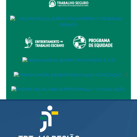
Audiências e Sessões
Calendário das Sessões da 1ª Turma 2026
Calendário de Sessões da 2ª Turma - 2026
Calendário das Sessões da 3ª Turma 2026
Calendário das Sessões do Pleno e Especializadas 2026
Carta de Serviços ao Cidadão
Cartilhas
|
Cadastro de Peritos, Tradutores e Intérpretes
Calendários
Calendário Geral
Calendário de Eventos
Calendário de Eventos passados
Calendário das Sessões