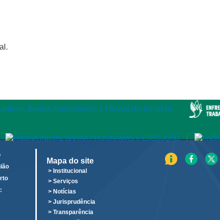
al.
|
o
Mapa do site
ião
> Institucional
rto
> Serviços
:
> Notícias
o
> Jurisprudência
> Transparência