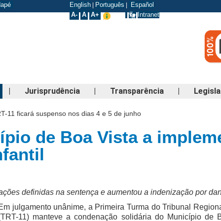
odapé
English
Português
Español
|
|
A-
A
A+
Intranet
|
Jurisprudência
|
Transparência
|
Legisl
T-11 ficará suspenso nos dias 4 e 5 de junho
pio de Boa Vista a implem
fantil
ações definidas na sentença e aumentou a indenização por dan
Em julgamento unânime, a Primeira Turma do Tribunal Region
(TRT-11) manteve a condenação solidária do Município de