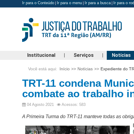
Ir para o Conteúdo
Ir para o menu
Ir para a busca
Ir para o r
|
|
|
Institucional
|
Serviços
|
Notícias
Você está aqui:
Início
>>
Notícias
>>
Expediente do TR
TRT-11 condena Municí
combate ao trabalho in
04 Agosto 2021
Acessos: 583
A Primeira Turma do TRT-11 manteve todas as obrig