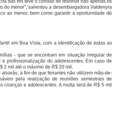
lícita das rés teve o condão de lesionar não apenas os
lho do menor”, salientou a desembargadora Valdenyra
uico ao menor, bem como garantir a oportunidade de
fantil em Boa Vista, com a identificação de todas as
mílias - que se encontram em situação irregular de
il e profissionalização do adolescentes. Em caso de
$ 2 mil até o máximo de R$ 20 mil.
lvarás, a fim de que feirantes não utilizem mão-de-
nsáveis pela realização de reuniões semestrais de
s crianças e adolescentes. A multa será de R$ 5 mil