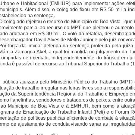
Urbano e Habitacional (EMHUR) para implementar ações efetiva
municipais. Além disso, o colegiado fixou em R$ 50 mil a ind
estabelecido na sentença.
O colegiado rejeitou o recurso do Município de Boa Vista - que 
provimento parcial ao recurso do MPT, que pleiteou o aumento 
sido arbitrada em R$ 30 mil.
O voto da relatora, desembarga
desembargador David Alves de Mello Junior e pelo juiz convoc
Por força da liminar deferida na sentença proferida pela juíza
Márcia Zamagna Akel, a qual foi mantida no julgamento da Tu
cumpridas de imediato, independentemente do trânsito em ju
ainda é passível de recurso ao Tribunal Superior do Trabalho (
il pública ajuizada pelo Ministério Público do Trabalho (MPT
ação de trabalho irregular nas feiras livres sob a responsabil
alização da Superintendência Regional do Trabalho e Emprego 
omo flanelinhas, vendedores e tratadores de peixes, entre outra
o Município de Boa Vista e à EMHUR, bem como a atuação in
rama de Erradicação do Trabalho Infantil (Peti) e o Forum 
ementação de políticas públicas eficientes de combate à situaçã
rmo de ajustamento de conduta visando sanar as irregularidad