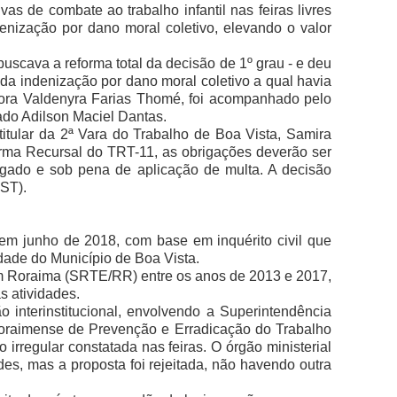
s de combate ao trabalho infantil nas feiras livres
enização por dano moral coletivo, elevando o valor
buscava a reforma total da decisão de 1º grau - e deu
da indenização por dano moral coletivo a qual havia
dora Valdenyra Farias Thomé, foi acompanhado pelo
ado Adilson Maciel Dantas.
 titular da 2ª Vara do Trabalho de Boa Vista, Samira
rma Recursal do TRT-11, as obrigações deverão ser
lgado e sob pena de aplicação de multa. A decisão
TST).
) em junho de 2018, com base em inquérito civil que
idade do Município de Boa Vista.
em Roraima (SRTE/RR) entre os anos de 2013 e 2017,
s atividades.
terinstitucional, envolvendo a Superintendência
Roraimense de Prevenção e Erradicação do Trabalho
o irregular constatada nas feiras. O órgão ministerial
es, mas a proposta foi rejeitada, não havendo outra