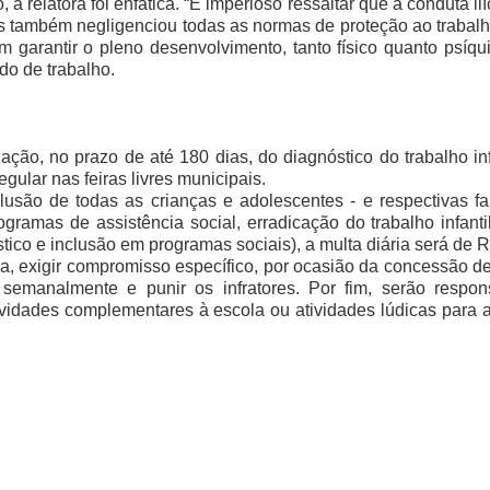
a relatora foi enfática. “É imperioso ressaltar que a conduta i
as também negligenciou todas as normas de proteção ao traba
 garantir o pleno desenvolvimento, tanto físico quanto psíq
do de trabalho.
ação, no prazo de até 180 dias, do diagnóstico do trabalho in
gular nas feiras livres municipais.
usão de todas as crianças e adolescentes - e respectivas fa
rogramas de assistência social, erradicação do trabalho infant
ico e inclusão em programas sociais), a multa diária será de R
 exigir compromisso específico, por ocasião da concessão de a
r semanalmente e punir os infratores. Por fim, serão respo
vidades complementares à escola ou atividades lúdicas para a