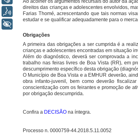
Ao acolher os argumentos recursais do autor da ação, 
direitos das crianças e adolescentes envolvidos, m
Voz
Farias Thomé, acrescentando que tais normas visam
estudar e se qualificar adequadamente para o merca
+ Acessibilidade
Obrigações
A primeira das obrigações a ser cumprida é a realiz
crianças e adolescentes encontradas em situação irre
Além do diagnóstico, deverá ser comprovada a incl
trabalho nas feiras livres de Boa Vista (RR), em p
descumprimento específico desta obrigação (diagnóst
O Município de Boa Vista e a EMHUR deverão, ainda,
obra infanto-juvenil, bem como deverão fiscaliza
conscientização com os feirantes e promoção de ati
por obrigação descumprida.
Confira a
DECISÃO
na íntegra.
Processo n. 0000759-44.2018.5.11.0052