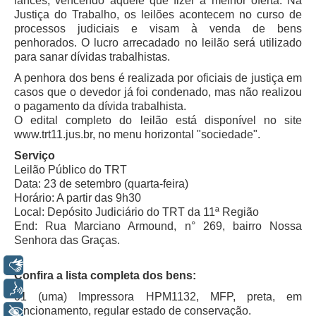
lances, vencendo aquele que fizer a melhor oferta. Na
Automação e IA
Justiça do Trabalho, os leilões acontecem no curso de
processos judiciais e visam à venda de bens
penhorados. O lucro arrecadado no leilão será utilizado
Governança
para sanar dívidas trabalhistas.
Governança de TI
A penhora dos bens é realizada por oficiais de justiça em
casos que o devedor já foi condenado, mas não realizou
Gestão Estratégica
o pagamento da dívida trabalhista.
Governança das Contratações Obras
O edital completo do leilão está disponível no site
www.trt11.jus.br, no menu horizontal "sociedade".
Rede de Governança Colaborativa
Serviço
Gestão de Riscos
Leilão Público do TRT
Laboratório de Inovação
Data: 23 de setembro (quarta-feira)
Horário: A partir das 9h30
Assessoria de Governança de Gestão de Pessoas
Local: Depósito Judiciário do TRT da 11ª Região
End: Rua Marciano Armound, n° 269, bairro Nossa
Sites Institucionais
Senhora das Graças.
Biblioteca
Libras
Confira a lista completa dos bens:
Centro de Memória
Voz
01 (uma) Impressora HPM1132, MFP, preta, em
Educação a distância
funcionamento, regular estado de conservação.
+ Acessibilidade