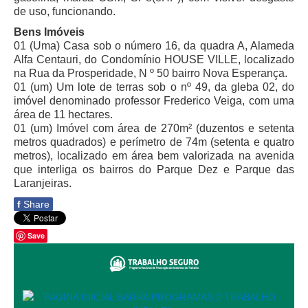
Calendário das Correições
de uso, funcionando.
Calendário de Suspensão
Bens Imóveis
01 (Uma) Casa sob o número 16, da quadra A, Alameda
Calendário da Justiça Itinerante
Alfa Centauri, do Condomínio HOUSE VILLE, localizado
Certidões
na Rua da Prosperidade, N º 50 bairro Nova Esperança.
01 (um) Um lote de terras sob o nº 49, da gleba 02, do
Concursos
imóvel denominado professor Frederico Veiga, com uma
Contas abertas em nome dos beneficiários
área de 11 hectares.
01 (um) Imóvel com área de 270m² (duzentos e setenta
Diários Eletrônicos
metros quadrados) e perímetro de 74m (setenta e quatro
e-Doc
metros), localizado em área bem valorizada na avenida
que interliga os bairros do Parque Dez e Parque das
Espaço do Servidor
Laranjeiras.
Guias de recolhimento
f
Share
Leilão Público
Save
Mapa do site
META 9 do CNJ
Pauta Digital