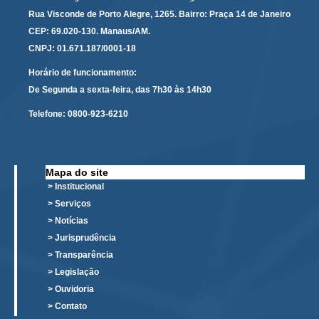
Protocolo Eletrônico
Rua Visconde de Porto Alegre, 1265. Bairro: Praça 14 de Janeiro
Suspensão e Prorrogação de Prazos
CEP: 69.020-130. Manaus/AM.
Busca Geral
CNPJ: 01.671.187/0001-18
Portal de Doações do TRT11
Horário de funcionamento:
Estatísticas
De Segunda a sexta-feira, das 7h30 às 14h30
Pesquisa de metas Nacionais
Telefone:
0800-923-6210
Acessibilidade
Editais de Credenciamento
Mapa do site
Pontos de Inclusão Digital
> Institucional
Monitoramento do Serviços de TIC
> Serviços
Conexão Inclusiva
> Notícias
> Jurisprudência
Inscrições
> Transparência
Informe de Rendimentos - 2026
> Legislação
> Ouvidoria
|
> Contato
Notícias