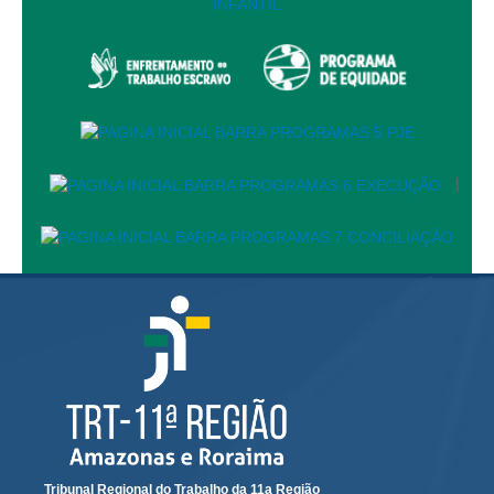
PJE
Plantão Judiciário
Cadastrar Processos
Listar Processos
Portal Conciliação
|
Inscrição para mediação e conciliação – Cejusc 1º e 2º
grau
Perguntas Frequentes
Eventos
Portal Execução
Portal Proad
Portal dos Precatórios e Requisições de
Pequeno Valor
Programa Aprendizagem
Tribunal Regional do Trabalho da 11a Região