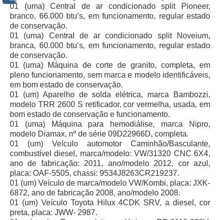
01 (uma) Central de ar condicionado split Pioneer,
Responsabilidade Socioambiental
branco, 66.000 btu’s, em funcionamento, regular estado
Comissão Permanente de Acessibilidade e Inclusão
de conservação.
01 (uma) Central de ar condicionado split Noveium,
Escola Judicial
branca, 60.000 btu’s, em funcionamento, regular estado
Programa Trabalho Seguro
de conservação.
01 (uma) Máquina de corte de granito, completa, em
Coordenadoria de Saúde
pleno funcionamento, sem marca e modelo identificáveis,
em bom estado de conservação.
|
01 (um) Aparelho de solda elétrica, marca Bambozzi,
modelo TRR 2600 S retificador, cor vermelha, usada, em
Serviços
bom estado de conservação e funcionamento.
01 (uma) Máquina para hemodiálise, marca Nipro,
Ação Trabalhista (Atermação)
modelo Diamax, nº de série 09D22966D, completa.
Atermação On-line - Interior de Roraima
01 (um) Veículo automotor Caminhão/Basculante,
combustível diesel, marca/modelo: VW/31320 CNC 6X4,
Atermação On-line - Interior do Amazonas
ano de fabricação: 2011, ano/modelo 2012, cor azul,
placa: OAF-5505, chassi: 9534J8263CR219237.
Agendamento de Reclamação Verbal
01 (um) Veículo de marca/modelo VW/Kombi, placa: JXK-
Glossário
6872, ano de fabricação 2008, ano/modelo 2008.
01 (um) Veículo Toyota Hilux 4CDK SRV, a diesel, cor
Consulta de Pautas
preta, placa: JWW- 2987.
Atas de Sessões do Pleno