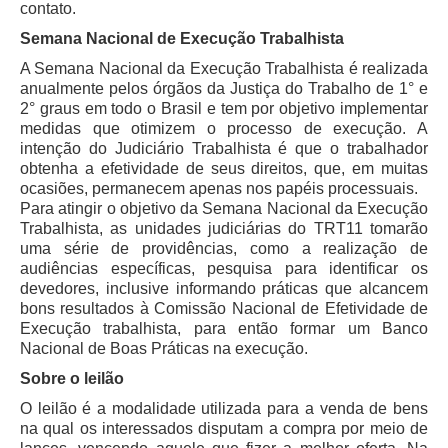
contato.
Servidores
Semana Nacional de Execução Trabalhista
Comitê de Segurança Permanente
A Semana Nacional da Execução Trabalhista é realizada
Comitê de Combate ao Trabalho Infantil e de Estímulo à
anualmente pelos órgãos da Justiça do Trabalho de 1° e
Aprendizagem
2° graus em todo o Brasil e tem por objetivo implementar
Comitê de Incentivo à Participação Institucional Feminina
medidas que otimizem o processo de execução. A
no âmbito do TRT-11
intenção do Judiciário Trabalhista é que o trabalhador
obtenha a efetividade de seus direitos, que, em muitas
Comitê de Prevenção e Enfrentamento do Assédio
ocasiões, permanecem apenas nos papéis processuais.
Moral, do Assédio Sexual e da Discriminação
Para atingir o objetivo da Semana Nacional da Execução
Comissão Permanente de Gestão Socioambiental
Trabalhista, as unidades judiciárias do TRT11 tomarão
uma série de providências, como a realização de
Comitê Gestor do Plano de Contratações e Aquisições
audiências específicas, pesquisa para identificar os
no Âmbito do TRT11
devedores, inclusive informando práticas que alcancem
bons resultados à Comissão Nacional de Efetividade de
Grupo Operacional do Centro de Inteligência
Execução trabalhista, para então formar um Banco
Comitê de Equidade de Raça, Gênero e Diversidade
Nacional de Boas Práticas na execução.
Comitê PopRuaJud
Sobre o leilão
Comissão de Justiça Itinerante
O leilão é a modalidade utilizada para a venda de bens
na qual os interessados disputam a compra por meio de
Comissão Permanente de Avaliação Documental