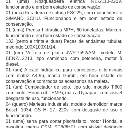
01 (uma) Rosqueadeira elétrica RE-2110-220V,
funcionando e em bom estado de conservação.
Audiências e Sessões
01 (uma) Furadeira de coluna FSC25, com motor trifásico
S/MAND SCHU. Funcionando e em bom estado de
Calendário das Sessões da 1ª Turma 2026
conservação.
Calendário de Sessões da 2ª Turma - 2026
01 (uma) Prensa hidráulica MPH, 60 toneladas, Marcon,
funcionando e em bom estado de conservação.
Calendário das Sessões da 3ª Turma 2026
132 (cento e trinta e duas) Peças de andaimes tubular,
Calendário das Sessões do Pleno e Especializadas 2026
medindo 100X100X1/14.
01 (um) Veículo de placa JWP:7552/AM, modelo M.
Carta de Serviços ao Cidadão
BENZ/L2213, tipo caminhão com betoneira, motor à
diesel.
Cartilhas
01 (um) Alicate hidráulico para conectores e terminais
com matriz A4-96, marca Izumbi, em bom estado de
Cadastro de Peritos, Tradutores e Intérpretes
conservação e com todos os acessórios na maleta.
Calendários
01 (um) Compactador de solo, tipo sdo, modelo T.600
com motor Honda (4 TEMP), marca Dynapac, com visível
Calendário Geral
desgaste de uso, funcionando.
Calendário de Eventos
04 (quatro) Marletes industriais, modelo demolidor, marca
Bosch 1034, GS H- 27, 220v, com desgaste de uso e
Calendário de Eventos passados
funcionando.
Calendário das Sessões
01 (uma) serra para cortar piso/asfalto, motor Honda, a
gasolina, marca CSM, SP8(8HP), com visível desgaste