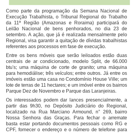
Juízes Substitutos
Diretores
Como parte da programação da Semana Nacional de
Execução Trabalhista, o Tribunal Regional do Trabalho
da 11ª Região (Amazonas e Roraima) participará do
Comitês
Leilão Nacional de bens penhorados, no dia 23 de
setembro. A ação, que já é realizada mensalmente pelo
Comitê Gestor Regional do PJe
Regional, visa garantir a quitação de dívidas trabalhistas
Comitê Gestor Regional do e-Gestão e de Tabelas
referentes aos processos em fase de execução.
Processuais Unificadas
Entre os bens móveis que serão leiloados estão duas
Comitê do Datajud
centrais de ar condicionado, modelo Split, de 66.000
btu's; uma máquina de corte de granito; uma máquina
Comissão Regional de Pesquisa Judiciária e Ciência de
para hemodiálise; três veículos; entre outros. Já entre os
Dados
imóveis estão uma casa no Condomínio House Ville; um
Comissão de Ética
lote de terras de 11 hectares; e um imóvel entre os bairros
Parque Dez de Novembro e Parque das Laranjeiras.
Comitê de Priorização do Primeiro Grau
Os interessados podem dar lances presencialmente, a
Comissão de Uniformização de Jurisprudência
partir das 9h30, no Depósito Judiciário do Regional,
localizado na Rua Marciano Armound, n° 269, bairro
Comitê de Gestão de Pessoas
Nossa Senhora das Graças. Para fechar o arremate
Comissão de Vitaliciamento
basta estar portando documentos pessoais como RG e
CPF, fornecer o endereço e o número de telefone para
Comitê de Atenção Integral à Saúde de Magistrados e