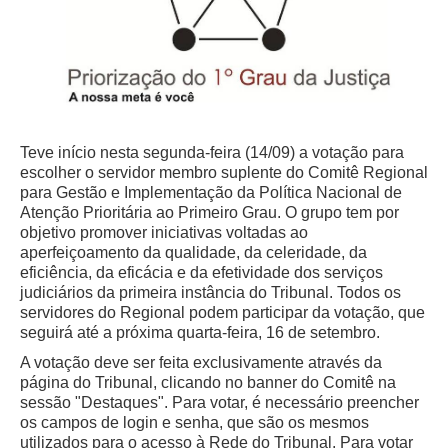
Juízes Substitutos
Diretores
Comitês
Comitê Gestor Regional do PJe
Comitê Gestor Regional do e-Gestão e de Tabelas
Teve início nesta segunda-feira (14/09) a votação para
Processuais Unificadas
escolher o servidor membro suplente do Comitê Regional
para Gestão e Implementação da Política Nacional de
Comitê do Datajud
Atenção Prioritária ao Primeiro Grau. O grupo tem por
objetivo promover iniciativas voltadas ao
Comissão Regional de Pesquisa Judiciária e Ciência de
aperfeiçoamento da qualidade, da celeridade, da
Dados
eficiência, da eficácia e da efetividade dos serviços
Comissão de Ética
judiciários da primeira instância do Tribunal. Todos os
servidores do Regional podem participar da votação, que
Comitê de Priorização do Primeiro Grau
seguirá até a próxima quarta-feira, 16 de setembro.
Comissão de Uniformização de Jurisprudência
A votação deve ser feita exclusivamente através da
Comitê de Gestão de Pessoas
página do Tribunal, clicando no banner do Comitê na
sessão "Destaques". Para votar, é necessário preencher
Comissão de Vitaliciamento
os campos de login e senha, que são os mesmos
Comitê de Atenção Integral à Saúde de Magistrados e
utilizados para o acesso à Rede do Tribunal. Para votar