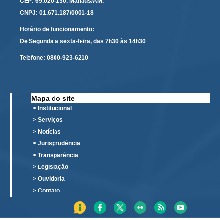
CEP: 69.020-130. Manaus/AM.
Calendário das Correições
CNPJ: 01.671.187/0001-18
Calendário de Suspensão
Horário de funcionamento:
Calendário da Justiça Itinerante
De Segunda a sexta-feira, das 7h30 às 14h30
Certidões
Telefone:
0800-923-6210
Concursos
Contas abertas em nome dos beneficiários
Diários Eletrônicos
Mapa do site
e-Doc
> Institucional
> Serviços
Espaço do Servidor
> Notícias
Guias de recolhimento
> Jurisprudência
Leilão Público
> Transparência
> Legislação
Mapa do site
> Ouvidoria
META 9 do CNJ
> Contato
Pauta Digital