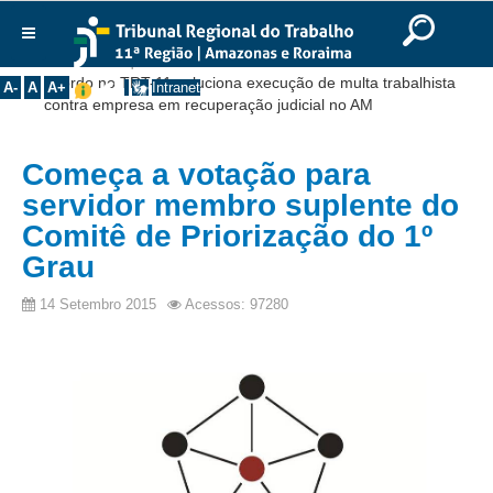
Ir para o Conteúdo
Ir para o menu
Ir para a busca
Ir para o rodapé
|
|
|
English
Português
Español
|
|
Você está aqui:
Início
>>
Notícias
>>
Institucional
Acordo no TRT-11 soluciona execução de multa trabalhista
A-
A
A+
Intranet
contra empresa em recuperação judicial no AM
Histórico
Presidência
Começa a votação para
Corregedoria
servidor membro suplente do
Composição
Comitê de Priorização do 1º
Grau
Desembargadores
Seções Especializadas
14 Setembro 2015
Acessos: 97280
Turmas
Varas do Trabalho
Juízes Manaus
Juízes Roraima
Juízes Interior