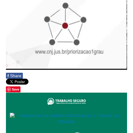
Responsabilidade Socioambiental
Comissão Permanente de Acessibilidade e Inclusão
Escola Judicial
Programa Trabalho Seguro
Coordenadoria de Saúde
|
Serviços
f
Share
Ação Trabalhista (Atermação)
Atermação On-line - Interior de Roraima
Save
Atermação On-line - Interior do Amazonas
Agendamento de Reclamação Verbal
Glossário
Consulta de Pautas
Atas de Sessões do Pleno