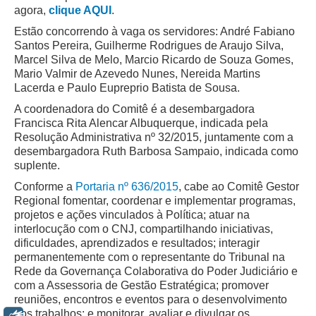
Servidores
agora,
clique AQUI
.
Comitê de Segurança Permanente
Estão concorrendo à vaga os servidores: André Fabiano
Santos Pereira, Guilherme Rodrigues de Araujo Silva,
Comitê de Combate ao Trabalho Infantil e de Estímulo à
Marcel Silva de Melo, Marcio Ricardo de Souza Gomes,
Aprendizagem
Mario Valmir de Azevedo Nunes, Nereida Martins
Comitê de Incentivo à Participação Institucional Feminina
Lacerda e Paulo Eupreprio Batista de Sousa.
no âmbito do TRT-11
A coordenadora do Comitê é a desembargadora
Francisca Rita Alencar Albuquerque, indicada pela
Comitê de Prevenção e Enfrentamento do Assédio
Resolução Administrativa nº 32/2015, juntamente com a
Moral, do Assédio Sexual e da Discriminação
desembargadora Ruth Barbosa Sampaio, indicada como
Comissão Permanente de Gestão Socioambiental
suplente.
Comitê Gestor do Plano de Contratações e Aquisições
Conforme a
Portaria nº 636/2015
, cabe ao Comitê Gestor
no Âmbito do TRT11
Regional fomentar, coordenar e implementar programas,
projetos e ações vinculados à Política; atuar na
Grupo Operacional do Centro de Inteligência
interlocução com o CNJ, compartilhando iniciativas,
Comitê de Equidade de Raça, Gênero e Diversidade
dificuldades, aprendizados e resultados; interagir
permanentemente com o representante do Tribunal na
Comitê PopRuaJud
Rede da Governança Colaborativa do Poder Judiciário e
Comissão de Justiça Itinerante
com a Assessoria de Gestão Estratégica; promover
reuniões, encontros e eventos para o desenvolvimento
Comissão Permanente de Avaliação Documental
dos trabalhos; e monitorar, avaliar e divulgar os