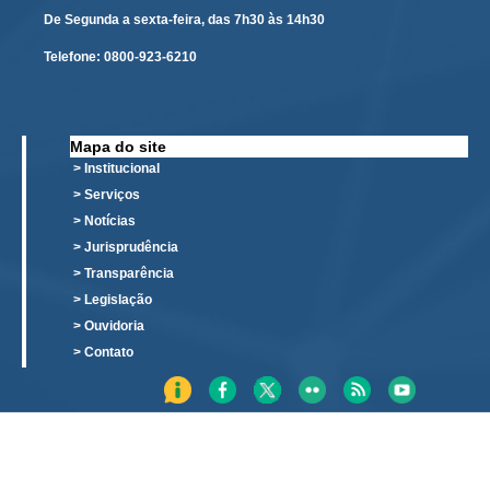
Calendário das Correições
De Segunda a sexta-feira, das 7h30 às 14h30
Calendário de Suspensão
Telefone:
0800-923-6210
Calendário da Justiça Itinerante
Certidões
Concursos
Mapa do site
> Institucional
Contas abertas em nome dos beneficiários
> Serviços
Diários Eletrônicos
> Notícias
e-Doc
> Jurisprudência
> Transparência
Espaço do Servidor
> Legislação
Guias de recolhimento
> Ouvidoria
Leilão Público
> Contato
Mapa do site
META 9 do CNJ
Pauta Digital