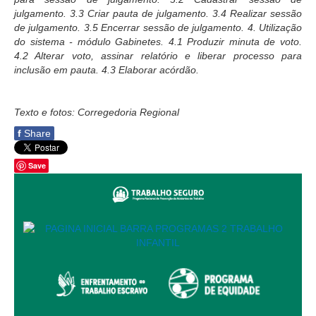
Responsabilidade Socioambiental
julgamento. 3.3 Criar pauta de julgamento. 3.4 Realizar sessão
de julgamento. 3.5 Encerrar sessão de julgamento. 4. Utilização
Comissão Permanente de Acessibilidade e Inclusão
do sistema - módulo Gabinetes. 4.1 Produzir minuta de voto.
Escola Judicial
4.2 Alterar voto, assinar relatório e liberar processo para
inclusão em pauta. 4.3 Elaborar acórdão.
Programa Trabalho Seguro
Coordenadoria de Saúde
Texto e fotos: Corregedoria Regional
|
f
Share
Serviços
Save
Ação Trabalhista (Atermação)
Atermação On-line - Interior de Roraima
Atermação On-line - Interior do Amazonas
Agendamento de Reclamação Verbal
Glossário
Consulta de Pautas
Atas de Sessões do Pleno