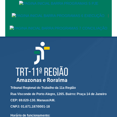
Audiências e Sessões
|
Calendário das Sessões da 1ª Turma 2026
Calendário de Sessões da 2ª Turma - 2026
Calendário das Sessões da 3ª Turma 2026
Calendário das Sessões do Pleno e Especializadas 2026
Carta de Serviços ao Cidadão
Cartilhas
Cadastro de Peritos, Tradutores e Intérpretes
Calendários
Calendário Geral
Tribunal Regional do Trabalho da 11a Região
Calendário de Eventos
Rua Visconde de Porto Alegre, 1265. Bairro: Praça 14 de Janeiro
CEP: 69.020-130. Manaus/AM.
Calendário de Eventos passados
CNPJ: 01.671.187/0001-18
Calendário das Sessões
Horário de funcionamento: