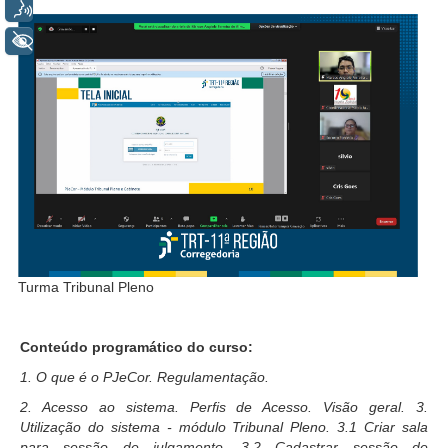
Voz
Automação e IA
+ Acessibilidade
Governança
Governança de TI
Gestão Estratégica
Governança das Contratações Obras
Rede de Governança Colaborativa
Gestão de Riscos
Laboratório de Inovação
Assessoria de Governança de Gestão de Pessoas
Turma Tribunal Pleno
Sites Institucionais
Conteúdo programático do curso:
Biblioteca
1. O que é o PJeCor. Regulamentação.
Centro de Memória
2. Acesso ao sistema. Perfis de Acesso. Visão geral. 3.
Utilização do sistema - módulo Tribunal Pleno. 3.1 Criar sala
Educação a distância
para sessão de julgamento. 3.2 Cadastrar sessão de