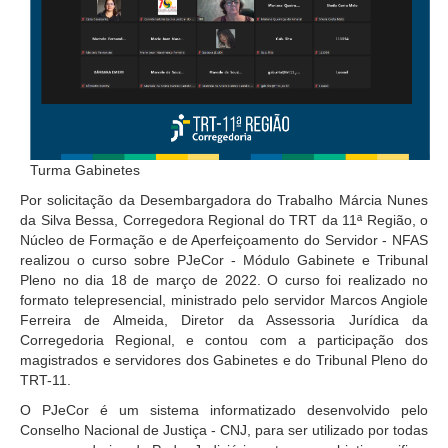
Juízes Substitutos
Diretores
Comitês
Comitê Gestor Regional do PJe
Comitê Gestor Regional do e-Gestão e de Tabelas
Turma Gabinetes
Processuais Unificadas
Por solicitação da Desembargadora do Trabalho Márcia Nunes
Comitê do Datajud
da Silva Bessa, Corregedora Regional do TRT da 11ª Região, o
Comissão Regional de Pesquisa Judiciária e Ciência de
Núcleo de Formação e de Aperfeiçoamento do Servidor - NFAS
Dados
realizou o curso sobre PJeCor - Módulo Gabinete e Tribunal
Pleno no dia 18 de março de 2022. O curso foi realizado no
Comissão de Ética
formato telepresencial, ministrado pelo servidor Marcos Angiole
Comitê de Priorização do Primeiro Grau
Ferreira de Almeida, Diretor da Assessoria Jurídica da
Corregedoria Regional, e contou com a participação dos
Comissão de Uniformização de Jurisprudência
magistrados e servidores dos Gabinetes e do Tribunal Pleno do
Comitê de Gestão de Pessoas
TRT-11.
Comissão de Vitaliciamento
O PJeCor é um sistema informatizado desenvolvido pelo
Conselho Nacional de Justiça - CNJ, para ser utilizado por todas
Comitê de Atenção Integral à Saúde de Magistrados e