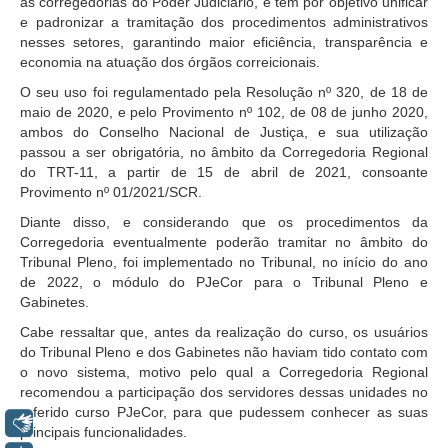
as corregedorias do Poder Judiciário, e tem por objetivo unificar
Servidores
e padronizar a tramitação dos procedimentos administrativos
Comitê de Segurança Permanente
nesses setores, garantindo maior eficiência, transparência e
economia na atuação dos órgãos correicionais.
Comitê de Combate ao Trabalho Infantil e de Estímulo à
O seu uso foi regulamentado pela Resolução nº 320, de 18 de
Aprendizagem
maio de 2020, e pelo Provimento nº 102, de 08 de junho 2020,
Comitê de Incentivo à Participação Institucional Feminina
ambos do Conselho Nacional de Justiça, e sua utilização
no âmbito do TRT-11
passou a ser obrigatória, no âmbito da Corregedoria Regional
do TRT-11, a partir de 15 de abril de 2021, consoante
Comitê de Prevenção e Enfrentamento do Assédio
Provimento nº 01/2021/SCR.
Moral, do Assédio Sexual e da Discriminação
Diante disso, e considerando que os procedimentos da
Comissão Permanente de Gestão Socioambiental
Corregedoria eventualmente poderão tramitar no âmbito do
Comitê Gestor do Plano de Contratações e Aquisições
Tribunal Pleno, foi implementado no Tribunal, no início do ano
no Âmbito do TRT11
de 2022, o módulo do PJeCor para o Tribunal Pleno e
Gabinetes.
Grupo Operacional do Centro de Inteligência
Cabe ressaltar que, antes da realização do curso, os usuários
Comitê de Equidade de Raça, Gênero e Diversidade
do Tribunal Pleno e dos Gabinetes não haviam tido contato com
Comitê PopRuaJud
o novo sistema, motivo pelo qual a Corregedoria Regional
recomendou a participação dos servidores dessas unidades no
Comissão de Justiça Itinerante
referido curso PJeCor, para que pudessem conhecer as suas
Libras
Comissão Permanente de Avaliação Documental
principais funcionalidades.