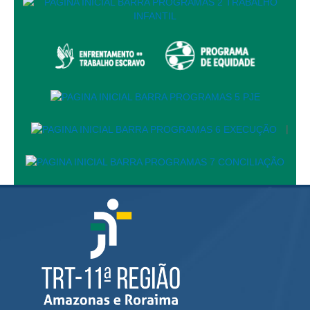
Automação e IA
Governança
Governança de TI
Gestão Estratégica
Governança das Contratações Obras
|
Rede de Governança Colaborativa
Gestão de Riscos
Laboratório de Inovação
Assessoria de Governança de Gestão de Pessoas
Sites Institucionais
Biblioteca
Centro de Memória
Educação a distância