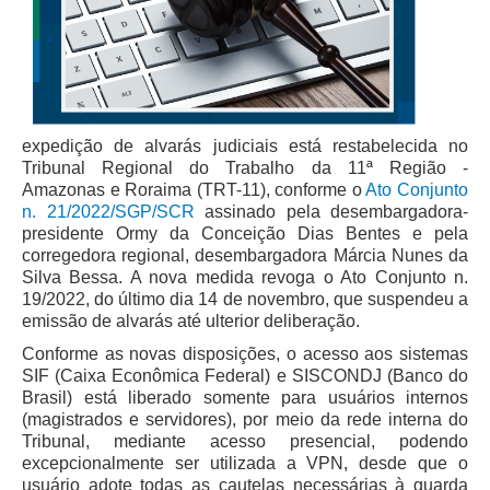
Juízes Substitutos
Diretores
Comitês
Comitê Gestor Regional do PJe
expedição de alvarás judiciais está restabelecida no
Comitê Gestor Regional do e-Gestão e de Tabelas
Tribunal Regional do Trabalho da 11ª Região -
Processuais Unificadas
Amazonas e Roraima (TRT-11), conforme o
Ato Conjunto
n. 21/2022/SGP/SCR
assinado pela desembargadora-
Comitê do Datajud
presidente Ormy da Conceição Dias Bentes e pela
corregedora regional, desembargadora Márcia Nunes da
Comissão Regional de Pesquisa Judiciária e Ciência de
Silva Bessa. A nova medida revoga o Ato Conjunto n.
Dados
19/2022, do último dia 14 de novembro, que suspendeu a
Comissão de Ética
emissão de alvarás até ulterior deliberação.
Comitê de Priorização do Primeiro Grau
Conforme as novas disposições, o acesso aos sistemas
SIF (Caixa Econômica Federal) e SISCONDJ (Banco do
Comissão de Uniformização de Jurisprudência
Brasil) está liberado somente para usuários internos
Comitê de Gestão de Pessoas
(magistrados e servidores), por meio da rede interna do
Tribunal, mediante acesso presencial, podendo
Comissão de Vitaliciamento
excepcionalmente ser utilizada a VPN, desde que o
Comitê de Atenção Integral à Saúde de Magistrados e
usuário adote todas as cautelas necessárias à guarda