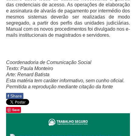
Servidores
das credenciais de acesso. As operações de elaboração
e assinatura de alvarás de pagamento por intermédio dos
Comitê de Segurança Permanente
mesmos sistemas deverão ser realizadas de modo
Comitê de Combate ao Trabalho Infantil e de Estímulo à
segregado, a partir dos perfis das unidades judiciárias.
Aprendizagem
Manual com os novos procedimentos foi divulgado nos e-
mails institucionais de magistrados e servidores.
Comitê de Incentivo à Participação Institucional Feminina
no âmbito do TRT-11
Comitê de Prevenção e Enfrentamento do Assédio
Moral, do Assédio Sexual e da Discriminação
Coordenadoria de Comunicação Social
Texto: Paula Monteiro
Comissão Permanente de Gestão Socioambiental
Arte: Renard Batista
Comitê Gestor do Plano de Contratações e Aquisições
Esta matéria tem caráter informativo, sem cunho oficial.
no Âmbito do TRT11
Permitida a reprodução mediante citação da fonte
Grupo Operacional do Centro de Inteligência
f
Share
Comitê de Equidade de Raça, Gênero e Diversidade
Save
Comitê PopRuaJud
Comissão de Justiça Itinerante
Comissão Permanente de Avaliação Documental