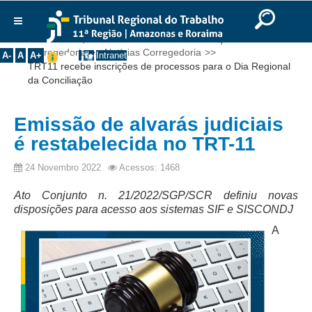
Ir para o Conteúdo
Ir para o menu
Ir para a busca
Ir para o rodapé
|
|
|
English
Português
Español
|
|
Você está aqui:
Início
>>
Notícias
>>
Serviços
>>
Institucional
Corregedoria
>>
Notícias Corregedoria
>>
A-
A
A+
Intranet
TRT11 recebe inscrições de processos para o Dia Regional
Histórico
da Conciliação
Presidência
Corregedoria
Emissão de alvarás judiciais
Composição
é restabelecida no TRT-11
Desembargadores
24 Novembro 2022
Acessos: 1468
Seções Especializadas
Ato Conjunto n. 21/2022/SGP/SCR definiu novas
Turmas
disposições para acesso aos sistemas SIF e SISCONDJ
Varas do Trabalho
A
Juízes Manaus
Juízes Roraima
Juízes Interior