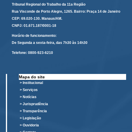
Tribunal Regional do Trabalho da 11a Região
Responsabilidade Socioambiental
Rua Visconde de Porto Alegre, 1265. Bairro: Praça 14 de Janeiro
Comissão Permanente de Acessibilidade e Inclusão
CEP: 69.020-130. Manaus/AM.
Escola Judicial
CNPJ: 01.671.187/0001-18
Programa Trabalho Seguro
Horário de funcionamento:
Coordenadoria de Saúde
De Segunda a sexta-feira, das 7h30 às 14h30
|
Telefone:
0800-923-6210
Serviços
Ação Trabalhista (Atermação)
Mapa do site
> Institucional
Atermação On-line - Interior de Roraima
> Serviços
Atermação On-line - Interior do Amazonas
> Notícias
Agendamento de Reclamação Verbal
> Jurisprudência
> Transparência
Glossário
> Legislação
Consulta de Pautas
> Ouvidoria
Atas de Sessões do Pleno