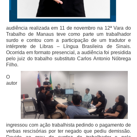
Juízes Substitutos
Diretores
Comitês
audiência realizada em 11 de novembro na 12ª Vara do
Trabalho de Manaus teve como parte um trabalhador
Comitê Gestor Regional do PJe
surdo e contou com a participação de um tradutor e
intérprete de Libras – Língua Brasileira de Sinais.
Comitê Gestor Regional do e-Gestão e de Tabelas
Ocorrida em formato presencial, a audiência foi presidida
Processuais Unificadas
pelo juiz do trabalho substituto Carlos Antonio Nóbrega
Comitê do Datajud
Filho.
Comissão Regional de Pesquisa Judiciária e Ciência de
O
Dados
autor
Comissão de Ética
Comitê de Priorização do Primeiro Grau
Comissão de Uniformização de Jurisprudência
Comitê de Gestão de Pessoas
Comissão de Vitaliciamento
ingressou com ação trabalhista pedindo o pagamento de
verbas rescisórias por ter negado que pediu demissão.
Comitê de Atenção Integral à Saúde de Magistrados e