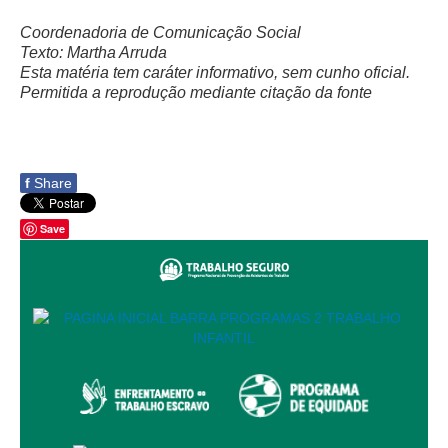
Automação e IA
Coordenadoria de Comunicação Social
Texto: Martha Arruda
Governança
Esta matéria tem caráter informativo, sem cunho oficial.
Permitida a reprodução mediante citação da fonte
Governança de TI
Gestão Estratégica
Governança das Contratações Obras
f
Share
Rede de Governança Colaborativa
Gestão de Riscos
Save
Laboratório de Inovação
Assessoria de Governança de Gestão de Pessoas
Sites Institucionais
Biblioteca
Centro de Memória
Educação a distância