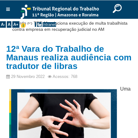
Ir para o Conteúdo
Ir para o menu
Ir para a busca
Ir para o rodapé
|
|
|
English
Português
Español
|
|
Você está aqui:
Início
>>
Notícias
>>
Institucional
Acordo no TRT-11 soluciona execução de multa trabalhista
A-
A
A+
Intranet
contra empresa em recuperação judicial no AM
Histórico
Presidência
12ª Vara do Trabalho de
Corregedoria
Manaus realiza audiência com
Composição
tradutor de libras
Desembargadores
29 Novembro 2022
Acessos: 768
Seções Especializadas
Uma
Turmas
Varas do Trabalho
Juízes Manaus
Juízes Roraima
Juízes Interior