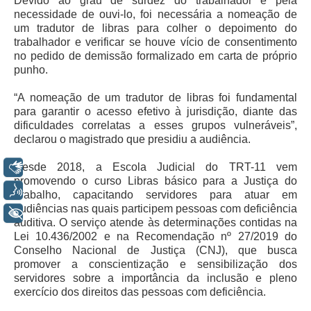
Devido ao grau de surdez do trabalhador e pela
Servidores
necessidade de ouvi-lo, foi necessária a nomeação de
um tradutor de libras para colher o depoimento do
Comitê de Segurança Permanente
trabalhador e verificar se houve vício de consentimento
Comitê de Combate ao Trabalho Infantil e de Estímulo à
no pedido de demissão formalizado em carta de próprio
Aprendizagem
punho.
Comitê de Incentivo à Participação Institucional Feminina
“A nomeação de um tradutor de libras foi fundamental
no âmbito do TRT-11
para garantir o acesso efetivo à jurisdição, diante das
Comitê de Prevenção e Enfrentamento do Assédio
dificuldades correlatas a esses grupos vulneráveis”,
Moral, do Assédio Sexual e da Discriminação
declarou o magistrado que presidiu a audiência.
Comissão Permanente de Gestão Socioambiental
Libras
Desde 2018, a Escola Judicial do TRT-11 vem
Comitê Gestor do Plano de Contratações e Aquisições
promovendo o curso Libras básico para a Justiça do
Voz
no Âmbito do TRT11
Trabalho, capacitando servidores para atuar em
audiências nas quais participem pessoas com deficiência
+ Acessibilidade
Grupo Operacional do Centro de Inteligência
auditiva. O serviço atende às determinações contidas na
Comitê de Equidade de Raça, Gênero e Diversidade
Lei 10.436/2002 e na Recomendação nº 27/2019 do
Conselho Nacional de Justiça (CNJ), que busca
Comitê PopRuaJud
promover a conscientização e sensibilização dos
servidores sobre a importância da inclusão e pleno
Comissão de Justiça Itinerante
exercício dos direitos das pessoas com deficiência.
Comissão Permanente de Avaliação Documental