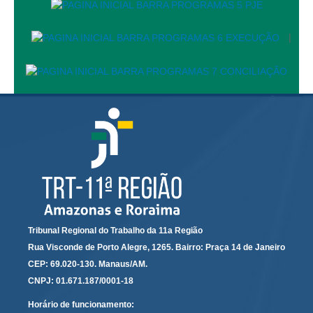
Responsabilidade Socioambiental
Comissão Permanente de Acessibilidade e Inclusão
|
Escola Judicial
Programa Trabalho Seguro
Coordenadoria de Saúde
|
Serviços
Ação Trabalhista (Atermação)
Atermação On-line - Interior de Roraima
Atermação On-line - Interior do Amazonas
Tribunal Regional do Trabalho da 11a Região
Agendamento de Reclamação Verbal
Rua Visconde de Porto Alegre, 1265. Bairro: Praça 14 de Janeiro
CEP: 69.020-130. Manaus/AM.
Glossário
CNPJ: 01.671.187/0001-18
Consulta de Pautas
Horário de funcionamento:
Atas de Sessões do Pleno