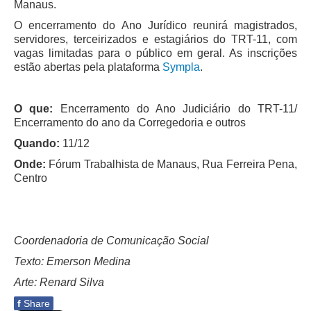
Manaus.
Responsabilidade Socioambiental
O encerramento do Ano Jurídico reunirá magistrados,
Comissão Permanente de Acessibilidade e Inclusão
servidores, terceirizados e estagiários do TRT-11, com
vagas limitadas para o público em geral. As inscrições
Escola Judicial
estão abertas pela plataforma
Sympla
.
Programa Trabalho Seguro
Coordenadoria de Saúde
O que:
Encerramento do Ano Judiciário do TRT-11/
Encerramento do ano da Corregedoria e outros
|
Quando:
11/12
Serviços
Onde:
Fórum Trabalhista de Manaus, Rua Ferreira Pena,
Centro
Ação Trabalhista (Atermação)
Atermação On-line - Interior de Roraima
Atermação On-line - Interior do Amazonas
Coordenadoria de Comunicação Social
Agendamento de Reclamação Verbal
Texto: Emerson Medina
Glossário
Arte: Renard Silva
Consulta de Pautas
f
Share
Atas de Sessões do Pleno