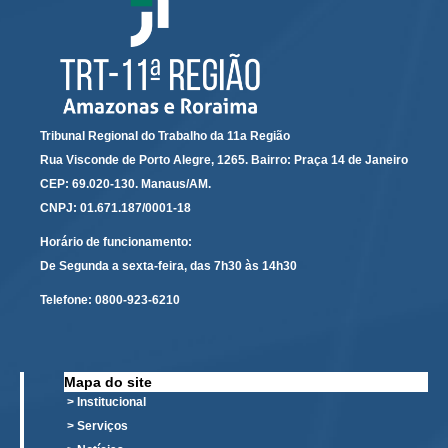
Calendário das Correições
Calendário de Suspensão
Calendário da Justiça Itinerante
Certidões
Concursos
Tribunal Regional do Trabalho da 11a Região
Contas abertas em nome dos beneficiários
Rua Visconde de Porto Alegre, 1265. Bairro: Praça 14 de Janeiro
CEP: 69.020-130. Manaus/AM.
Diários Eletrônicos
CNPJ: 01.671.187/0001-18
e-Doc
Horário de funcionamento:
Espaço do Servidor
De Segunda a sexta-feira, das 7h30 às 14h30
Guias de recolhimento
Telefone:
0800-923-6210
Leilão Público
Mapa do site
Mapa do site
META 9 do CNJ
> Institucional
Pauta Digital
> Serviços