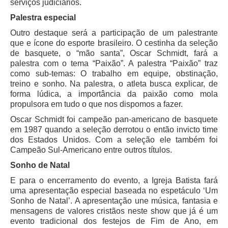
serviços judiciários.
Automação e IA
Palestra especial
Governança
Outro destaque será a participação de um palestrante
que e ícone do esporte brasileiro. O cestinha da seleção
Governança de TI
de basquete, o “mão santa”, Oscar Schmidt, fará a
palestra com o tema “Paixão”. A palestra “Paixão” traz
Gestão Estratégica
como sub-temas: O trabalho em equipe, obstinação,
Governança das Contratações Obras
treino e sonho. Na palestra, o atleta busca explicar, de
forma lúdica, a importância da paixão como mola
Rede de Governança Colaborativa
propulsora em tudo o que nos dispomos a fazer.
Gestão de Riscos
Oscar Schmidt foi campeão pan-americano de basquete
em 1987 quando a seleção derrotou o então invicto time
Laboratório de Inovação
dos Estados Unidos. Com a seleção ele também foi
Assessoria de Governança de Gestão de Pessoas
Campeão Sul-Americano entre outros títulos.
Sonho de Natal
Sites Institucionais
E para o encerramento do evento, a Igreja Batista fará
Biblioteca
uma apresentação especial baseada no espetáculo ‘Um
Sonho de Natal’. A apresentação une música, fantasia e
Centro de Memória
mensagens de valores cristãos neste show que já é um
Educação a distância
evento tradicional dos festejos de Fim de Ano, em