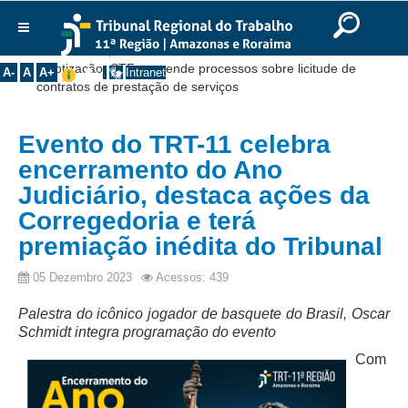
Ir para o Conteúdo
Ir para o menu
Ir para a busca
Ir para o rodapé
|
|
|
English
Português
Español
|
|
Você está aqui:
Início
>>
Notícias
>>
Institucional
Pejotização: STF suspende processos sobre licitude de
A-
A
A+
Intranet
contratos de prestação de serviços
Histórico
Presidência
Evento do TRT-11 celebra
Corregedoria
encerramento do Ano
Composição
Judiciário, destaca ações da
Corregedoria e terá
Desembargadores
premiação inédita do Tribunal
Seções Especializadas
Turmas
05 Dezembro 2023
Acessos: 439
Varas do Trabalho
Palestra do icônico jogador de basquete do Brasil, Oscar
Juízes Manaus
Schmidt integra programação do evento
Juízes Roraima
Com
Juízes Interior