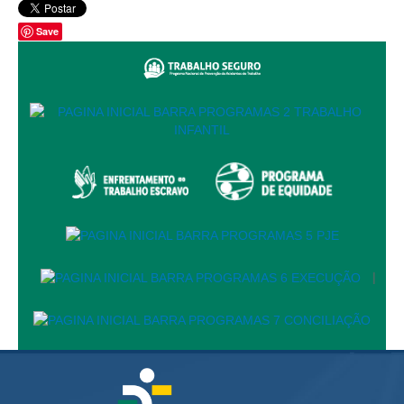
Audiências e Sessões
Save
Calendário das Sessões da 1ª Turma 2026
Calendário de Sessões da 2ª Turma - 2026
Calendário das Sessões da 3ª Turma 2026
Calendário das Sessões do Pleno e Especializadas 2026
Carta de Serviços ao Cidadão
Cartilhas
Cadastro de Peritos, Tradutores e Intérpretes
Calendários
|
Calendário Geral
Calendário de Eventos
Calendário de Eventos passados
Calendário das Sessões