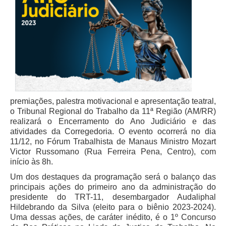
Juízes Substitutos
Diretores
Comitês
Comitê Gestor Regional do PJe
Comitê Gestor Regional do e-Gestão e de Tabelas
Processuais Unificadas
premiações, palestra motivacional e apresentação teatral,
Comitê do Datajud
o Tribunal Regional do Trabalho da 11ª Região (AM/RR)
Comissão Regional de Pesquisa Judiciária e Ciência de
realizará o Encerramento do Ano Judiciário e das
Dados
atividades da Corregedoria. O evento ocorrerá no dia
11/12, no Fórum Trabalhista de Manaus Ministro Mozart
Comissão de Ética
Victor Russomano (Rua Ferreira Pena, Centro), com
Comitê de Priorização do Primeiro Grau
início às 8h.
Comissão de Uniformização de Jurisprudência
Um dos destaques da programação será o balanço das
principais ações do primeiro ano da administração do
Comitê de Gestão de Pessoas
presidente do TRT-11, desembargador Audaliphal
Comissão de Vitaliciamento
Hildebrando da Silva (eleito para o biênio 2023-2024).
Uma dessas ações, de caráter inédito, é o 1º Concurso
Comitê de Atenção Integral à Saúde de Magistrados e