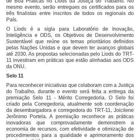
de Boa Práticas no Liods da Justiça do Trabalho. No
Servidores
mesmo evento, serão entregues os certificados para os
três finalistas entre inscritos de todos os regionais do
Comitê de Segurança Permanente
País.
Comitê de Combate ao Trabalho Infantil e de Estímulo à
O Liods é a sigla para Laboratório de Inovação,
Aprendizagem
Inteligência e ODS, os Objetivos de Desenvolvimento
Comitê de Incentivo à Participação Institucional Feminina
Sustentável que reúne os temas prioritários definidos
no âmbito do TRT-11
pelas Nações Unidas e que devem ter avanços globais
até 2030. As propostas selecionadas pelo Liods do TRT-
Comitê de Prevenção e Enfrentamento do Assédio
11 investiram em práticas que estão alinhadas aos ODS
Moral, do Assédio Sexual e da Discriminação
da ONU.
Comissão Permanente de Gestão Socioambiental
Selo 11
Comitê Gestor do Plano de Contratações e Aquisições
Para reconhecer iniciativas que colaboram com a Justiça
no Âmbito do TRT11
do Trabalho, durante o evento será feita a entrega da
Grupo Operacional do Centro de Inteligência
premiação Selo 11 - Mérito Corregedoria. O Selo foi
criado pela Corregedoria, atualmente sob coordenação
Comitê de Equidade de Raça, Gênero e Diversidade
da desembargadora e corregedora do TRT-11, Joicilene
Comitê PopRuaJud
Jerônimo Portela. A premiação reconhece
as práticas
inovadoras que comprovadamente demonstrem a
Comissão de Justiça Itinerante
economia de recursos, com efetividade e otimização de
procedimentos para a qualidade e aprimoramento dos
Comissão Permanente de Avaliação Documental