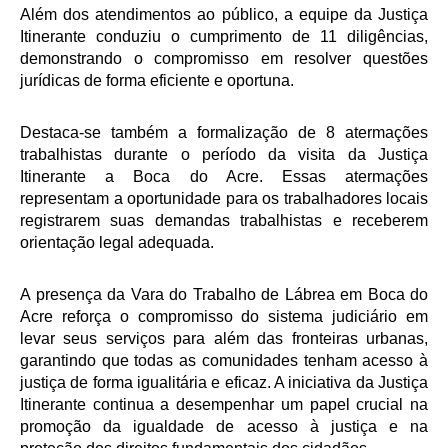
Servidores
Além dos atendimentos ao público, a equipe da Justiça
Itinerante conduziu o cumprimento de 11 diligências,
Comitê de Segurança Permanente
demonstrando o compromisso em resolver questões
Comitê de Combate ao Trabalho Infantil e de Estímulo à
jurídicas de forma eficiente e oportuna.
Aprendizagem
Comitê de Incentivo à Participação Institucional Feminina
Destaca-se também a formalização de 8 atermações
no âmbito do TRT-11
trabalhistas durante o período da visita da Justiça
Comitê de Prevenção e Enfrentamento do Assédio
Itinerante a Boca do Acre. Essas atermações
Moral, do Assédio Sexual e da Discriminação
representam a oportunidade para os trabalhadores locais
registrarem suas demandas trabalhistas e receberem
Comissão Permanente de Gestão Socioambiental
orientação legal adequada.
Comitê Gestor do Plano de Contratações e Aquisições
no Âmbito do TRT11
A presença da Vara do Trabalho de Lábrea em Boca do
Grupo Operacional do Centro de Inteligência
Acre reforça o compromisso do sistema judiciário em
levar seus serviços para além das fronteiras urbanas,
Comitê de Equidade de Raça, Gênero e Diversidade
garantindo que todas as comunidades tenham acesso à
Comitê PopRuaJud
justiça de forma igualitária e eficaz. A iniciativa da Justiça
Comissão de Justiça Itinerante
Itinerante continua a desempenhar um papel crucial na
promoção da igualdade de acesso à justiça e na
Comissão Permanente de Avaliação Documental