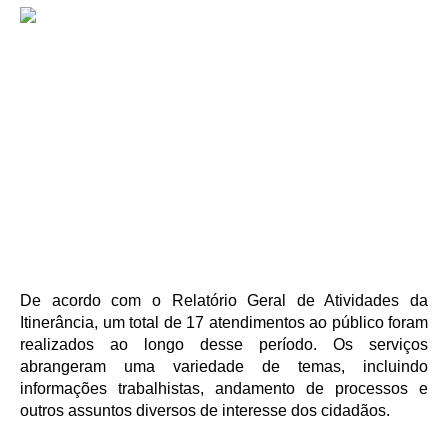
Juízes Substitutos
Diretores
Comitês
Comitê Gestor Regional do PJe
Comitê Gestor Regional do e-Gestão e de Tabelas
Processuais Unificadas
Comitê do Datajud
Comissão Regional de Pesquisa Judiciária e Ciência de
Dados
Comissão de Ética
De acordo com o Relatório Geral de Atividades da
Comitê de Priorização do Primeiro Grau
Itinerância, um total de 17 atendimentos ao público foram
realizados ao longo desse período. Os serviços
Comissão de Uniformização de Jurisprudência
abrangeram uma variedade de temas, incluindo
Comitê de Gestão de Pessoas
informações trabalhistas, andamento de processos e
Comissão de Vitaliciamento
outros assuntos diversos de interesse dos cidadãos.
Comitê de Atenção Integral à Saúde de Magistrados e