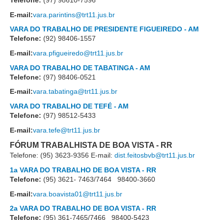
Telefone:
(97) 98610-7596
Audiências e Sessões
E-mail:
vara.parintins@trt11.jus.br
VARA DO TRABALHO DE PRESIDENTE FIGUEIREDO - AM
Calendário das Sessões da 1ª Turma 2026
Telefone:
(92) 98406-1557
Calendário de Sessões da 2ª Turma - 2026
E-mail:
vara.pfigueiredo@trt11.jus.br
Calendário das Sessões da 3ª Turma 2026
VARA DO TRABALHO DE TABATINGA - AM
Telefone:
(97) 98406-0521
Calendário das Sessões do Pleno e Especializadas 2026
E-mail:
vara.tabatinga@trt11.jus.br
Carta de Serviços ao Cidadão
VARA DO TRABALHO DE TEFÉ - AM
Telefone:
(97) 98512-5433
Cartilhas
E-mail:
vara.tefe@trt11.jus.br
Cadastro de Peritos, Tradutores e Intérpretes
FÓRUM TRABALHISTA DE BOA VISTA - RR
Calendários
Telefone: (95) 3623-9356 E-mail:
dist.feitosbvb@trt11.jus.br
Calendário Geral
1a VARA DO TRABALHO DE BOA VISTA - RR
Calendário de Eventos
Telefone:
(95) 3621- 7463/7464 98400-3660
Calendário de Eventos passados
E-mail:
vara.boavista01@trt11.jus.br
Calendário das Sessões
2a VARA DO TRABALHO DE BOA VISTA - RR
Telefone:
(95) 361-7465/7466 98400-5423