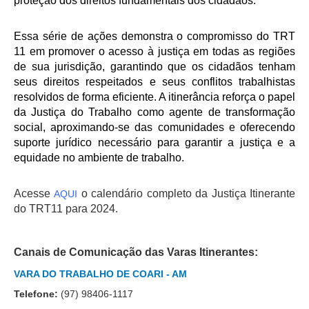
proteção dos direitos fundamentais dos cidadãos.
Automação e IA
Essa série de ações demonstra o compromisso do TRT
Governança
11 em promover o acesso à justiça em todas as regiões
de sua jurisdição, garantindo que os cidadãos tenham
Governança de TI
seus direitos respeitados e seus conflitos trabalhistas
Gestão Estratégica
resolvidos de forma eficiente. A itinerância reforça o papel
Governança das Contratações Obras
da Justiça do Trabalho como agente de transformação
social, aproximando-se das comunidades e oferecendo
Rede de Governança Colaborativa
suporte jurídico necessário para garantir a justiça e a
Gestão de Riscos
equidade no ambiente de trabalho.
Laboratório de Inovação
Acesse
o calendário completo da Justiça Itinerante
AQUI
Assessoria de Governança de Gestão de Pessoas
do TRT11 para 2024.
Sites Institucionais
Canais de Comunicação das Varas Itinerantes:
Biblioteca
VARA DO TRABALHO DE COARI - AM
Centro de Memória
Telefone:
(97) 98406-1117
Educação a distância