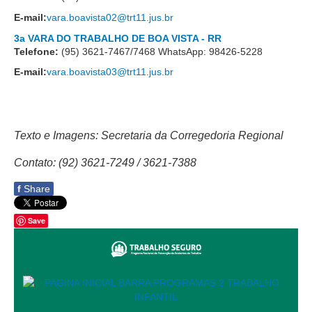
Calendário das Correições
E-mail:
vara.boavista02@trt11.jus.br
Calendário de Suspensão
3a VARA DO TRABALHO DE BOA VISTA - RR
Calendário da Justiça Itinerante
Telefone:
(95) 3621-7467/7468 WhatsApp: 98426-5228
Certidões
E-mail:
vara.boavista03@trt11.jus.br
Concursos
Contas abertas em nome dos beneficiários
Diários Eletrônicos
Texto e Imagens: Secretaria da Corregedoria Regional
e-Doc
Contato: (92) 3621-7249 / 3621-7388
Espaço do Servidor
f
Share
Guias de recolhimento
Leilão Público
Save
Mapa do site
META 9 do CNJ
Pauta Digital