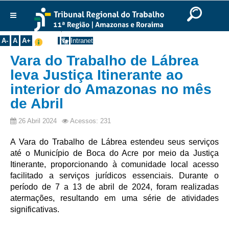
Ir para o Conteúdo
Ir para o menu
Ir para a busca
Ir para o rodapé
|
|
|
English
Português
Español
|
|
Você está aqui:
Início
>>
Notícias
Institucional
A-
A
A+
Intranet
Histórico
Vara do Trabalho de Lábrea
Presidência
leva Justiça Itinerante ao
interior do Amazonas no mês
Corregedoria
de Abril
Composição
Desembargadores
26 Abril 2024
Acessos: 231
Seções Especializadas
A Vara do Trabalho de Lábrea estendeu seus serviços
Turmas
até o Município de Boca do Acre por meio da Justiça
Itinerante, proporcionando à comunidade local acesso
Varas do Trabalho
facilitado a serviços jurídicos essenciais. Durante o
Juízes Manaus
período de 7 a 13 de abril de 2024, foram realizadas
atermações, resultando em uma série de atividades
Juízes Roraima
significativas.
Juízes Interior