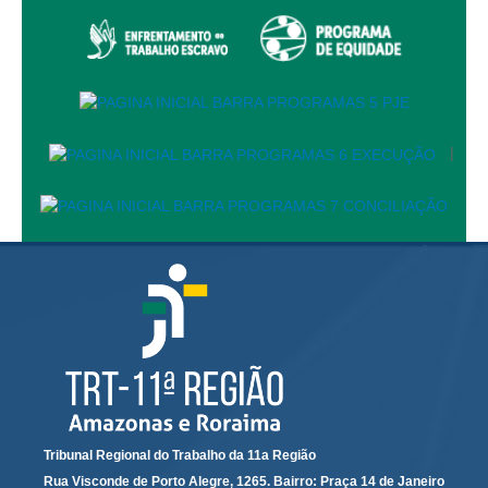
PJE
Plantão Judiciário
Cadastrar Processos
Listar Processos
Portal Conciliação
|
Inscrição para mediação e conciliação – Cejusc 1º e 2º
grau
Perguntas Frequentes
Eventos
Portal Execução
Portal Proad
Portal dos Precatórios e Requisições de
Pequeno Valor
Programa Aprendizagem
Tribunal Regional do Trabalho da 11a Região
Rua Visconde de Porto Alegre, 1265. Bairro: Praça 14 de Janeiro