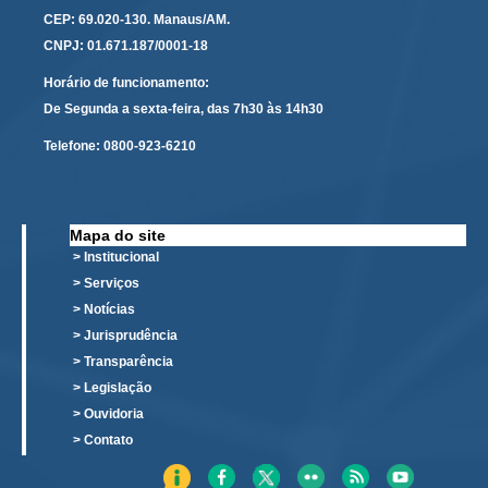
Protocolo Eletrônico
CEP: 69.020-130. Manaus/AM.
Suspensão e Prorrogação de Prazos
CNPJ: 01.671.187/0001-18
Busca Geral
Horário de funcionamento:
Portal de Doações do TRT11
De Segunda a sexta-feira, das 7h30 às 14h30
Estatísticas
Telefone:
0800-923-6210
Pesquisa de metas Nacionais
Acessibilidade
Mapa do site
Editais de Credenciamento
> Institucional
Pontos de Inclusão Digital
> Serviços
Monitoramento do Serviços de TIC
> Notícias
> Jurisprudência
Conexão Inclusiva
> Transparência
Inscrições
> Legislação
Informe de Rendimentos - 2026
> Ouvidoria
> Contato
|
Notícias