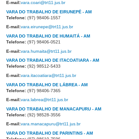
E-mail:
vara.coari@trt11.jus.br
Responsabilidade Socioambiental
VARA DO TRABALHO DE EIRUNEPÉ - AM
Comissão Permanente de Acessibilidade e Inclusão
Telefone:
(97) 98406-1557
Escola Judicial
E-mail:
vara.eirunepe@trt11.jus.br
Programa Trabalho Seguro
VARA DO TRABALHO DE HUMAITÁ - AM
Telefone:
(97) 98406-0521
Coordenadoria de Saúde
E-mail:
vara.humaita@trt11.jus.br
|
VARA DO TRABALHO DE ITACOATIARA - AM
Serviços
Telefone:
(92) 98512-5433
E-mail:
vara.itacoatiara@trt11.jus.br
Ação Trabalhista (Atermação)
VARA DO TRABALHO DE LÁBREA - AM
Atermação On-line - Interior de Roraima
Telefone:
(97) 98406-7365
E-mail:
vara.labrea@trt11.jus.br
Atermação On-line - Interior do Amazonas
VARA DO TRABALHO DE MANACAPURU - AM
Agendamento de Reclamação Verbal
Telefone:
(92) 98528-3556
Glossário
E-mail:
vara.manacapuru@trt11.jus.br
Consulta de Pautas
VARA DO TRABALHO DE PARINTINS - AM
Atas de Sessões do Pleno