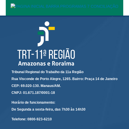
Automação e IA
Governança
Governança de TI
Gestão Estratégica
Governança das Contratações Obras
Rede de Governança Colaborativa
Gestão de Riscos
Tribunal Regional do Trabalho da 11a Região
Laboratório de Inovação
Rua Visconde de Porto Alegre, 1265. Bairro: Praça 14 de Janeiro
Assessoria de Governança de Gestão de Pessoas
CEP: 69.020-130. Manaus/AM.
CNPJ: 01.671.187/0001-18
Sites Institucionais
Horário de funcionamento:
Biblioteca
De Segunda a sexta-feira, das 7h30 às 14h30
Centro de Memória
Telefone:
0800-923-6210
Educação a distância