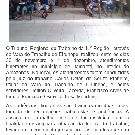
Juízes Substitutos
Diretores
Comitês
Comitê Gestor Regional do PJe
Comitê Gestor Regional do e-Gestão e de Tabelas
O Tribunal Regional do Trabalho da 11ª Região , através
Processuais Unificadas
da Vara do Trabalho de Eirunepé, realizou, entre os dias
30 de novembro e 4 de dezembro, atendimentos
Comitê do Datajud
itinerantes no município de Itamarati, no interior do
Comissão Regional de Pesquisa Judiciária e Ciência de
Amazonas. No local, os atendimentos foram conduzidos
Dados
pelo juiz do trabalho Carlos Delan de Souza Pinheiro,
titular da Vara do Trabalho de Eirunepé, e pelos
Comissão de Ética
servidores Heliton Oliveira Lacerda, Francisco Alves de
Comitê de Priorização do Primeiro Grau
Lima e Francisco Osmy Barbosa Mendonça.
Comissão de Uniformização de Jurisprudência
As audiências itinerantes são divididas em duas fases:
tomada de reclamações trabalhistas e audiências. A
Comitê de Gestão de Pessoas
Justiça do Trabalho Itinerante foi instituída com a
Comissão de Vitaliciamento
finalidade de ampliar a atuação da Justiça do Trabalho,
levando o atendimento jurisdicional às cidades que não
Comitê de Atenção Integral à Saúde de Magistrados e