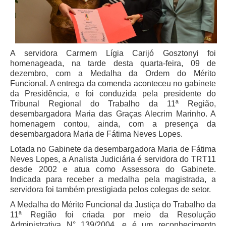
Juízes Substitutos
Diretores
Comitês
A servidora Carmem Lígia Carijó Gosztonyi foi
Comitê Gestor Regional do PJe
homenageada, na tarde desta quarta-feira, 09 de
dezembro, com a Medalha da Ordem do Mérito
Comitê Gestor Regional do e-Gestão e de Tabelas
Funcional. A entrega da comenda aconteceu no gabinete
Processuais Unificadas
da Presidência, e foi conduzida pela presidente do
Comitê do Datajud
Tribunal Regional do Trabalho da 11ª Região,
desembargadora Maria das Graças Alecrim Marinho. A
Comissão Regional de Pesquisa Judiciária e Ciência de
homenagem contou, ainda, com a presença da
Dados
desembargadora Maria de Fátima Neves Lopes.
Comissão de Ética
Lotada no Gabinete da desembargadora Maria de Fátima
Comitê de Priorização do Primeiro Grau
Neves Lopes, a Analista Judiciária é servidora do TRT11
desde 2002 e atua como Assessora do Gabinete.
Comissão de Uniformização de Jurisprudência
Indicada para receber a medalha pela magistrada, a
servidora foi também prestigiada pelos colegas de setor.
Comitê de Gestão de Pessoas
A Medalha do Mérito Funcional da Justiça do Trabalho da
Comissão de Vitaliciamento
11ª Região foi criada por meio da Resolução
Comitê de Atenção Integral à Saúde de Magistrados e
Administrativa N° 139/2004, e é um reconhecimento