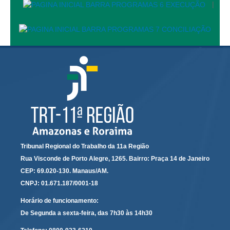
|
Automação e IA
Governança
Governança de TI
Gestão Estratégica
Governança das Contratações Obras
Rede de Governança Colaborativa
Gestão de Riscos
Laboratório de Inovação
Assessoria de Governança de Gestão de Pessoas
Tribunal Regional do Trabalho da 11a Região
Rua Visconde de Porto Alegre, 1265. Bairro: Praça 14 de Janeiro
Sites Institucionais
CEP: 69.020-130. Manaus/AM.
CNPJ: 01.671.187/0001-18
Biblioteca
Horário de funcionamento:
Centro de Memória
De Segunda a sexta-feira, das 7h30 às 14h30
Educação a distância