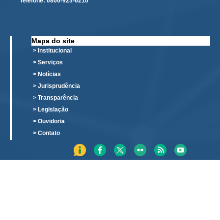
Telefone:
0800-923-6210
Responsabilidade Socioambiental
Comissão Permanente de Acessibilidade e Inclusão
Escola Judicial
Mapa do site
> Institucional
Programa Trabalho Seguro
> Serviços
Coordenadoria de Saúde
> Notícias
> Jurisprudência
|
> Transparência
Serviços
> Legislação
> Ouvidoria
Ação Trabalhista (Atermação)
> Contato
Atermação On-line - Interior de Roraima
Atermação On-line - Interior do Amazonas
Agendamento de Reclamação Verbal
Glossário
Consulta de Pautas
Atas de Sessões do Pleno