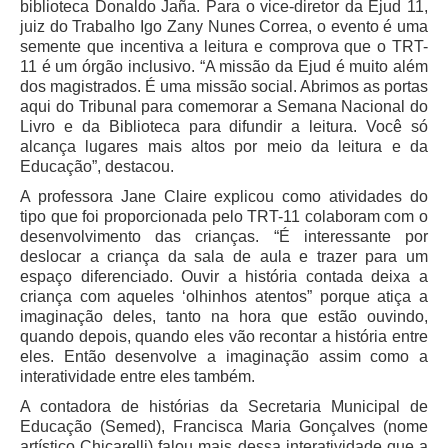
biblioteca Donaldo Jaña. Para o vice-diretor da Ejud 11,
Servidores
juiz do Trabalho Igo Zany Nunes Correa, o evento é uma
Comitê de Segurança Permanente
semente que incentiva a leitura e comprova que o TRT-
11 é um órgão inclusivo. “A missão da Ejud é muito além
Comitê de Combate ao Trabalho Infantil e de Estímulo à
dos magistrados. É uma missão social. Abrimos as portas
Aprendizagem
aqui do Tribunal para comemorar a Semana Nacional do
Comitê de Incentivo à Participação Institucional Feminina
Livro e da Biblioteca para difundir a leitura. Você só
no âmbito do TRT-11
alcança lugares mais altos por meio da leitura e da
Educação”, destacou.
Comitê de Prevenção e Enfrentamento do Assédio
Moral, do Assédio Sexual e da Discriminação
A professora Jane Claire explicou como atividades do
tipo que foi proporcionada pelo TRT-11 colaboram com o
Comissão Permanente de Gestão Socioambiental
desenvolvimento das crianças. “É interessante por
deslocar a criança da sala de aula e trazer para um
Comitê Gestor do Plano de Contratações e Aquisições
espaço diferenciado. Ouvir a história contada deixa a
no Âmbito do TRT11
criança com aqueles ‘olhinhos atentos” porque atiça a
Grupo Operacional do Centro de Inteligência
imaginação deles, tanto na hora que estão ouvindo,
quando depois, quando eles vão recontar a história entre
Comitê de Equidade de Raça, Gênero e Diversidade
eles. Então desenvolve a imaginação assim como a
Comitê PopRuaJud
interatividade entre eles também.
Comissão de Justiça Itinerante
A contadora de histórias da Secretaria Municipal de
Educação (Semed), Francisca Maria Gonçalves (nome
Comissão Permanente de Avaliação Documental
artístico Chicarelli) falou mais dessa interatividade que a