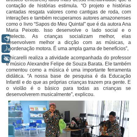
Automação e IA
contação de histórias estimula. “O projeto e histórias
cantadas resgata valores como cantigas de roda, com
interações e também recuperamos autores amazonenses
Governança
como o livro “Sapos do Meu Quintal” que é da autora Ana
Maria Peixoto. Isso desenvolve o lado social e o
Governança de TI
intelecto. As crianças socializam melhor, elas
Libras
Gestão Estratégica
desenvolvem melhor a dicção com as músicas, a
Voz
coordenação motora. É uma ampla gama de benefícios”,
Governança das Contratações Obras
Chicarelli realiza a atividade acompanhada do professor
+ Acessibilidade
Rede de Governança Colaborativa
e músico Alexandre Felipe de Souza Barata. Ele também
Gestão de Riscos
comentou como a música é uma importante ferramenta
didática. “A nossa base de pesquisa é da Educação
Laboratório de Inovação
Infantil e do que as próprias crianças trazem pra gente. E
Assessoria de Governança de Gestão de Pessoas
o violão é o básico para todas as crianças se
desenvolverem musicalmente”, explicou.
Sites Institucionais
Biblioteca
Centro de Memória
Educação a distância