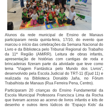
Juízes Substitutos
Diretores
Comitês
Comitê Gestor Regional do PJe
Alunos da rede municipal de Ensino de Manaus
Comitê Gestor Regional do e-Gestão e de Tabelas
participaram nesta quinta-feira, 17/10, do evento que
Processuais Unificadas
marcou o início das celebrações da Semana Nacional do
Comitê do Datajud
Livro e da Biblioteca pelo Tribunal Regional do Trabalho
da 11ª Região (AM/RR). Leitura de obras infantis,
Comissão Regional de Pesquisa Judiciária e Ciência de
apresentação de histórias com cantigas de roda e
Dados
brincadeiras fizeram parte da atividade que teve como
Comissão de Ética
tema “Viagem Fantástica pelo Mundo dos Livros”,
desenvolvido pela Escola Judicial do TRT-11 (Ejud 11) e
Comitê de Priorização do Primeiro Grau
realizada na Biblioteca Donaldo Jaña, no Fórum
Trabalhista de Manaus (Rua Ferreira Pena, Centro).
Comissão de Uniformização de Jurisprudência
Participaram 20 crianças do Ensino Fundamental da
Comitê de Gestão de Pessoas
Escola Municipal Professora Francisca Lima da Rocha
Comissão de Vitaliciamento
que tiveram acesso ao acervo de livros infantis e kits de
desenho e outros itens lúdicos do ‘Espaço Kids’ da
Comitê de Atenção Integral à Saúde de Magistrados e