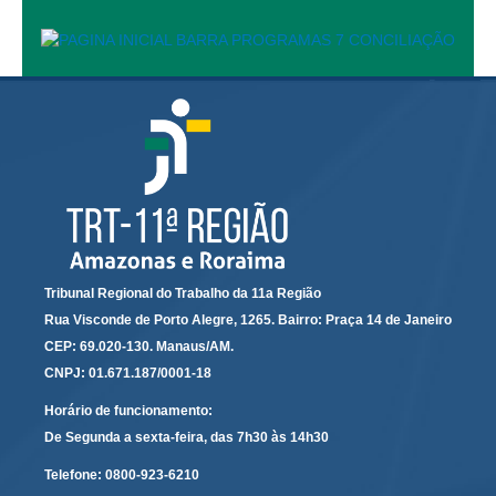
Calendário das Correições
Calendário de Suspensão
Calendário da Justiça Itinerante
Certidões
Concursos
Contas abertas em nome dos beneficiários
Diários Eletrônicos
e-Doc
Espaço do Servidor
Tribunal Regional do Trabalho da 11a Região
Guias de recolhimento
Rua Visconde de Porto Alegre, 1265. Bairro: Praça 14 de Janeiro
CEP: 69.020-130. Manaus/AM.
Leilão Público
CNPJ: 01.671.187/0001-18
Mapa do site
Horário de funcionamento:
META 9 do CNJ
De Segunda a sexta-feira, das 7h30 às 14h30
Pauta Digital
Telefone:
0800-923-6210