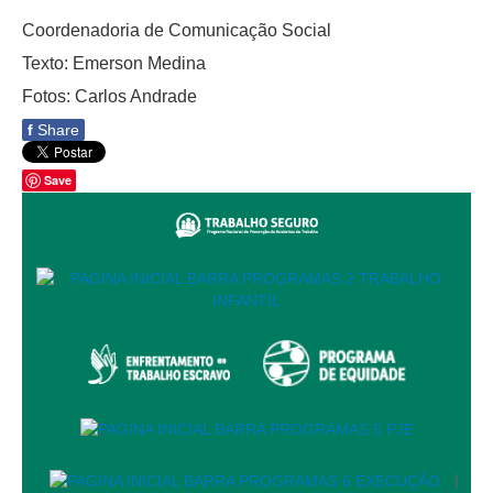
Coordenadoria de Comunicação Social
Audiências e Sessões
Texto: Emerson Medina
Calendário das Sessões da 1ª Turma 2026
Fotos: Carlos Andrade
Calendário de Sessões da 2ª Turma - 2026
f
Share
Calendário das Sessões da 3ª Turma 2026
Calendário das Sessões do Pleno e Especializadas 2026
Save
Carta de Serviços ao Cidadão
Cartilhas
Cadastro de Peritos, Tradutores e Intérpretes
Calendários
Calendário Geral
Calendário de Eventos
Calendário de Eventos passados
Calendário das Sessões
|