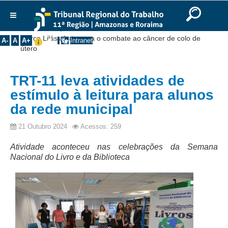
Ir para o Conteúdo
Ir para o menu
Ir para a busca
Ir para o rodapé
|
|
|
English
Português
Español
|
|
Você está aqui:
Início
>>
Notícias
>>
Institucional
Março Lilás alerta para o combate ao câncer de colo de
A-
A
A+
Intranet
útero
Histórico
Presidência
TRT-11 leva atividades de
Corregedoria
estímulo à leitura para alunos
Composição
da rede municipal
Desembargadores
21 Outubro 2024
Acessos: 259
Seções Especializadas
Atividade aconteceu nas celebrações da Semana
Turmas
Nacional do Livro e da Biblioteca
Varas do Trabalho
Juízes Manaus
Juízes Roraima
Juízes Interior