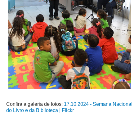
Responsabilidade Socioambiental
Comissão Permanente de Acessibilidade e Inclusão
Escola Judicial
Programa Trabalho Seguro
Coordenadoria de Saúde
|
Serviços
Ação Trabalhista (Atermação)
Atermação On-line - Interior de Roraima
Atermação On-line - Interior do Amazonas
Confira a galeria de fotos:
17.10.2024 - Semana Nacional
Agendamento de Reclamação Verbal
do Livro e da Biblioteca | Flickr
Glossário
Consulta de Pautas
Atas de Sessões do Pleno