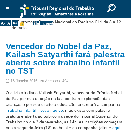
Ir para o Conteúdo
Ir para o menu
Ir para a busca
Ir para o rodapé
|
|
|
English
Português
Español
|
|
Você está aqui:
Início
>>
Notícias
>>
Institucional
CNJ promove Semana Nacional do Registro Civil de 8 a 12
A-
A
A+
Intranet
de maio
Histórico
Presidência
Vencedor do Nobel da Paz,
Corregedoria
Kailash Satyarthi fará palestra
Composição
aberta sobre trabalho infantil
no TST
Desembargadores
Seções Especializadas
18 Janeiro 2016
Acessos: 494
Turmas
O ativista indiano Kailash Satyarthi, vencedor do Prêmio Nobel
Varas do Trabalho
da Paz por sua atuação na luta contra a exploração das
crianças e por seu direito à educação, encerrará a campanha
Juízes Manaus
Trabalho Infantil – você não vê
, mas existe com palestra
Juízes Roraima
gratuita e aberta ao público na sede do Tribunal Superior do
Trabalho no dia 2 de fevereiro, às 14h. As inscrições começam
Juízes Interior
nesta segunda-feira (18) no hotsite da campanha (clique
aqui