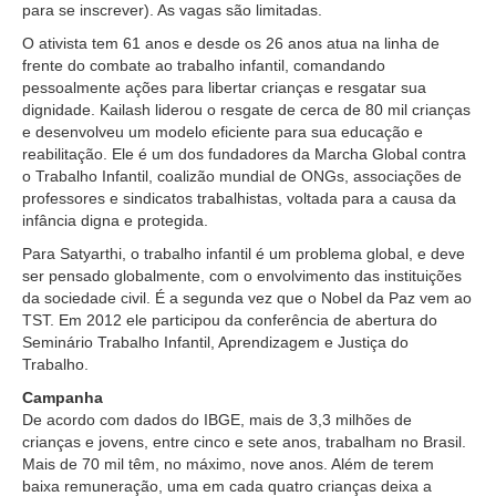
Juízes Substitutos
para se inscrever). As vagas são limitadas.
Diretores
O ativista tem 61 anos e desde os 26 anos atua na linha de
frente do combate ao trabalho infantil, comandando
pessoalmente ações para libertar crianças e resgatar sua
Comitês
dignidade. Kailash liderou o resgate de cerca de 80 mil crianças
e desenvolveu um modelo eficiente para sua educação e
Comitê Gestor Regional do PJe
reabilitação. Ele é um dos fundadores da Marcha Global contra
Comitê Gestor Regional do e-Gestão e de Tabelas
o Trabalho Infantil, coalizão mundial de ONGs, associações de
Processuais Unificadas
professores e sindicatos trabalhistas, voltada para a causa da
infância digna e protegida.
Comitê do Datajud
Para Satyarthi, o trabalho infantil é um problema global, e deve
Comissão Regional de Pesquisa Judiciária e Ciência de
ser pensado globalmente, com o envolvimento das instituições
Dados
da sociedade civil. É a segunda vez que o Nobel da Paz vem ao
Comissão de Ética
TST. Em 2012 ele participou da conferência de abertura do
Seminário Trabalho Infantil, Aprendizagem e Justiça do
Comitê de Priorização do Primeiro Grau
Trabalho.
Comissão de Uniformização de Jurisprudência
Campanha
Comitê de Gestão de Pessoas
De acordo com dados do IBGE, mais de 3,3 milhões de
crianças e jovens, entre cinco e sete anos, trabalham no Brasil.
Comissão de Vitaliciamento
Mais de 70 mil têm, no máximo, nove anos. Além de terem
Comitê de Atenção Integral à Saúde de Magistrados e
baixa remuneração, uma em cada quatro crianças deixa a