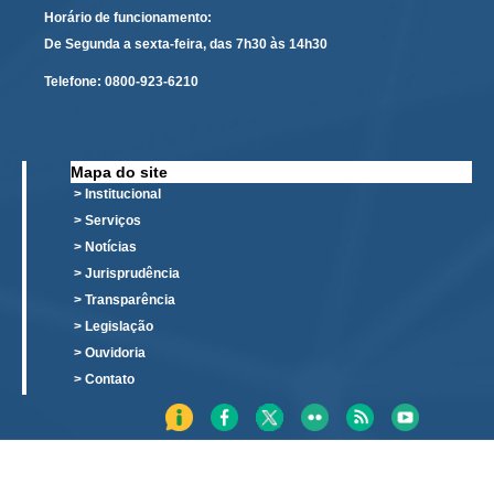
Responsabilidade Socioambiental
Horário de funcionamento:
De Segunda a sexta-feira, das 7h30 às 14h30
Comissão Permanente de Acessibilidade e Inclusão
Telefone:
0800-923-6210
Escola Judicial
Programa Trabalho Seguro
Coordenadoria de Saúde
Mapa do site
> Institucional
|
> Serviços
Serviços
> Notícias
> Jurisprudência
Ação Trabalhista (Atermação)
> Transparência
Atermação On-line - Interior de Roraima
> Legislação
> Ouvidoria
Atermação On-line - Interior do Amazonas
> Contato
Agendamento de Reclamação Verbal
Glossário
Consulta de Pautas
Atas de Sessões do Pleno