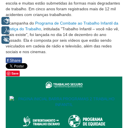
Servidores
escola e muitas estão submetidas às formas mais degradantes
de trabalho. Em cinco anos foram registrados mais de 12 mil
Comitê de Segurança Permanente
acidentes com crianças trabalhando.
Libras
Comitê de Combate ao Trabalho Infantil e de Estímulo à
A campanha do
Programa de Combate ao Trabalho Infantil da
Aprendizagem
Justiça do Trabalho
, intitulada "Trabalho Infantil – você não vê,
Voz
mais existe", foi lançada no dia 14 de dezembro do ano
Comitê de Incentivo à Participação Institucional Feminina
+ Acessibilidade
passado. Ela é composta por seis vídeos que estão sendo
no âmbito do TRT-11
veiculados em cadeia de rádio e televisão, além das redes
Comitê de Prevenção e Enfrentamento do Assédio
sociais e nos cinemas.
Moral, do Assédio Sexual e da Discriminação
f
Share
Comissão Permanente de Gestão Socioambiental
Comitê Gestor do Plano de Contratações e Aquisições
Save
no Âmbito do TRT11
Grupo Operacional do Centro de Inteligência
Comitê de Equidade de Raça, Gênero e Diversidade
Comitê PopRuaJud
Comissão de Justiça Itinerante
Comissão Permanente de Avaliação Documental