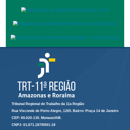
Automação e IA
Governança
|
Governança de TI
Gestão Estratégica
Governança das Contratações Obras
Rede de Governança Colaborativa
Gestão de Riscos
Laboratório de Inovação
Assessoria de Governança de Gestão de Pessoas
Sites Institucionais
Tribunal Regional do Trabalho da 11a Região
Biblioteca
Rua Visconde de Porto Alegre, 1265. Bairro: Praça 14 de Janeiro
Centro de Memória
CEP: 69.020-130. Manaus/AM.
CNPJ: 01.671.187/0001-18
Educação a distância