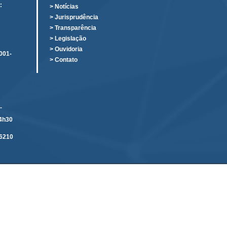
:
> Notícias
o
> Jurisprudência
> Transparência
> Legislação
> Ouvidoria
001-
> Contato
-
14h30
6210