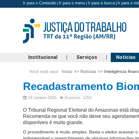
Ir para o Conteúdo
Ir para o menu
Ir para a busca
Ir para o r
|
|
|
Institucional
|
Serviços
|
Notícias
Você está aqui:
Início
>>
Notícias
>>
Inteligência fina
Recadastramento Biom
19 Janeiro 2016
Acessos: 1252
O Tribunal Regional Eleitoral do Amazonas está dis
Recomenda-se que você não deixe seu agendamento p
disponíveis é muito grande.
O procedimento é muito simples. Basta o eleitor acessar 
indispensável o preenchimento de algumas informações imp