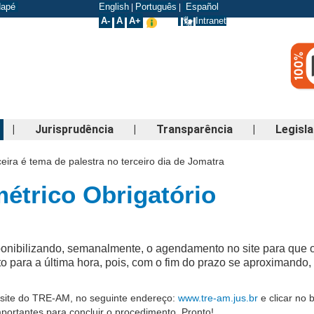
odapé
English
Português
Español
|
|
A-
A
A+
Intranet
|
Jurisprudência
|
Transparência
|
Legisl
nceira é tema de palestra no terceiro dia de Jomatra
étrico Obrigatório
ponibilizando, semanalmente, o agendamento no site para que o
ara a última hora, pois, com o fim do prazo se aproximando, 
o site do TRE-AM, no seguinte endereço:
www.tre-am.jus.br
e clicar no
ortantes para concluir o procedimento. Pronto!