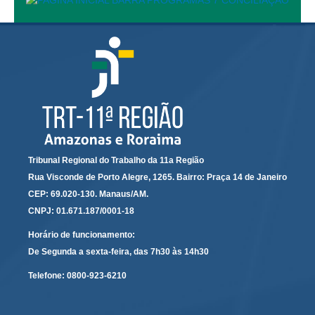
Responsabilidade Socioambiental
Comissão Permanente de Acessibilidade e Inclusão
Escola Judicial
Programa Trabalho Seguro
Coordenadoria de Saúde
|
Serviços
Tribunal Regional do Trabalho da 11a Região
Rua Visconde de Porto Alegre, 1265. Bairro: Praça 14 de Janeiro
Ação Trabalhista (Atermação)
CEP: 69.020-130. Manaus/AM.
Atermação On-line - Interior de Roraima
CNPJ: 01.671.187/0001-18
Atermação On-line - Interior do Amazonas
Horário de funcionamento:
Agendamento de Reclamação Verbal
De Segunda a sexta-feira, das 7h30 às 14h30
Glossário
Telefone:
0800-923-6210
Consulta de Pautas
Atas de Sessões do Pleno