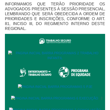
Automação e IA
INFORMAMOS QUE TERÃO PRIORIDADE OS
ADVOGADOS PRESENTES À SESSÃO PRESENCIAL,
LEMBRANDO QUE SERÁ OBEDECIDA A ORDEM DE
Governança
PRIORIDADES E INSCRIÇÕES, CONFORME O ART.
81, INCISO III, DO REGIMENTO INTERNO DESTE
Governança de TI
REGIONAL.
Gestão Estratégica
Governança das Contratações Obras
Rede de Governança Colaborativa
Gestão de Riscos
Laboratório de Inovação
Assessoria de Governança de Gestão de Pessoas
Sites Institucionais
Biblioteca
|
Centro de Memória
Educação a distância