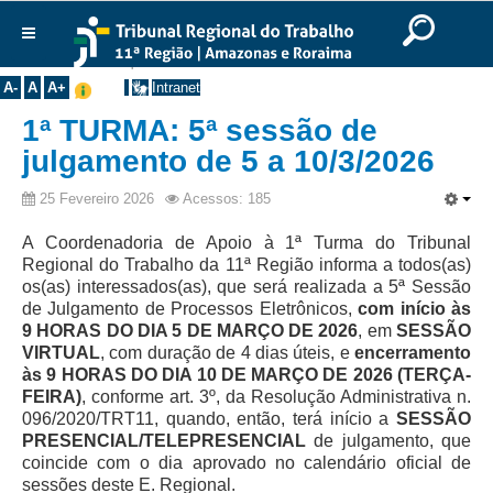
Ir para o Conteúdo
Ir para o menu
Ir para a busca
Ir para o rodapé
|
|
|
English
Português
Español
|
|
Você está aqui:
Início
>>
Notícias
>>
Comunicados
Institucional
A-
A
A+
Intranet
Histórico
1ª TURMA: 5ª sessão de
Presidência
julgamento de 5 a 10/3/2026
Corregedoria
25 Fevereiro 2026
Acessos: 185
Composição
A Coordenadoria de Apoio à 1ª Turma do Tribunal
Desembargadores
Regional do Trabalho da 11ª Região informa a todos(as)
os(as) interessados(as), que será realizada a 5ª Sessão
Seções Especializadas
de Julgamento de Processos Eletrônicos,
com início às
Turmas
9 HORAS DO DIA 5 DE MARÇO DE 2026
, em
SESSÃO
VIRTUAL
, com duração de 4 dias úteis, e
encerramento
Varas do Trabalho
às 9 HORAS DO DIA 10 DE MARÇO DE 2026 (TERÇA-
Juízes Manaus
FEIRA)
, conforme art. 3º, da Resolução Administrativa n.
096/2020/TRT11, quando, então, terá início a
SESSÃO
Juízes Roraima
PRESENCIAL/TELEPRESENCIAL
de julgamento, que
coincide com o dia aprovado no calendário oficial de
Juízes Interior
sessões deste E. Regional.