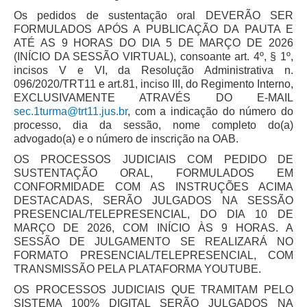
Juízes Substitutos
Os pedidos de sustentação oral DEVERÃO SER
Diretores
FORMULADOS APÓS A PUBLICAÇÃO DA PAUTA E
ATÉ AS 9 HORAS DO DIA 5 DE MARÇO DE 2026
(INÍCIO DA SESSÃO VIRTUAL), consoante art. 4º, § 1º,
Comitês
incisos V e VI, da Resolução Administrativa n.
Comitê Gestor Regional do PJe
096/2020/TRT11 e art.81, inciso III, do Regimento Interno,
EXCLUSIVAMENTE ATRAVÉS DO E-MAIL
Comitê Gestor Regional do e-Gestão e de Tabelas
sec.1turma@trt11.jus.br
, com a indicação do número do
Processuais Unificadas
processo, dia da sessão, nome completo do(a)
Comitê do Datajud
advogado(a) e o número de inscrição na OAB.
OS PROCESSOS JUDICIAIS COM PEDIDO DE
Comissão Regional de Pesquisa Judiciária e Ciência de
SUSTENTAÇÃO ORAL, FORMULADOS EM
Dados
CONFORMIDADE COM AS INSTRUÇÕES ACIMA
Comissão de Ética
DESTACADAS, SERÃO JULGADOS NA SESSÃO
PRESENCIAL/TELEPRESENCIAL, DO DIA 10 DE
Comitê de Priorização do Primeiro Grau
MARÇO DE 2026, COM INÍCIO ÀS 9 HORAS. A
Comissão de Uniformização de Jurisprudência
SESSÃO DE JULGAMENTO SE REALIZARÁ NO
FORMATO PRESENCIAL/TELEPRESENCIAL, COM
Comitê de Gestão de Pessoas
TRANSMISSÃO PELA PLATAFORMA YOUTUBE.
Comissão de Vitaliciamento
OS PROCESSOS JUDICIAIS QUE TRAMITAM PELO
Comitê de Atenção Integral à Saúde de Magistrados e
SISTEMA 100% DIGITAL SERÃO JULGADOS NA