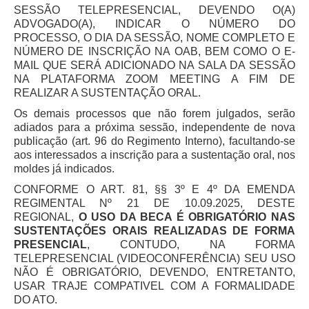
Servidores
SESSÃO TELEPRESENCIAL, DEVENDO O(A)
ADVOGADO(A), INDICAR O NÚMERO DO
Comitê de Segurança Permanente
PROCESSO, O DIA DA SESSÃO, NOME COMPLETO E
Comitê de Combate ao Trabalho Infantil e de Estímulo à
NÚMERO DE INSCRIÇÃO NA OAB, BEM COMO O E-
Aprendizagem
MAIL QUE SERÁ ADICIONADO NA SALA DA SESSÃO
NA PLATAFORMA ZOOM MEETING A FIM DE
Comitê de Incentivo à Participação Institucional Feminina
REALIZAR A SUSTENTAÇÃO ORAL.
no âmbito do TRT-11
Os demais processos que não forem julgados, serão
Comitê de Prevenção e Enfrentamento do Assédio
adiados para a próxima sessão, independente de nova
Moral, do Assédio Sexual e da Discriminação
publicação (art. 96 do Regimento Interno), facultando-se
aos interessados a inscrição para a sustentação oral, nos
Comissão Permanente de Gestão Socioambiental
moldes já indicados.
Comitê Gestor do Plano de Contratações e Aquisições
CONFORME O ART. 81, §§ 3º E 4º DA EMENDA
no Âmbito do TRT11
REGIMENTAL Nº 21 DE 10.09.2025, DESTE
Grupo Operacional do Centro de Inteligência
REGIONAL,
O USO DA BECA É OBRIGATÓRIO NAS
SUSTENTAÇÕES ORAIS REALIZADAS DE FORMA
Comitê de Equidade de Raça, Gênero e Diversidade
PRESENCIAL
, CONTUDO, NA FORMA
Comitê PopRuaJud
TELEPRESENCIAL (VIDEOCONFERÊNCIA) SEU USO
NÃO É OBRIGATÓRIO, DEVENDO, ENTRETANTO,
Comissão de Justiça Itinerante
USAR TRAJE COMPATIVEL COM A FORMALIDADE
Comissão Permanente de Avaliação Documental
DO ATO.