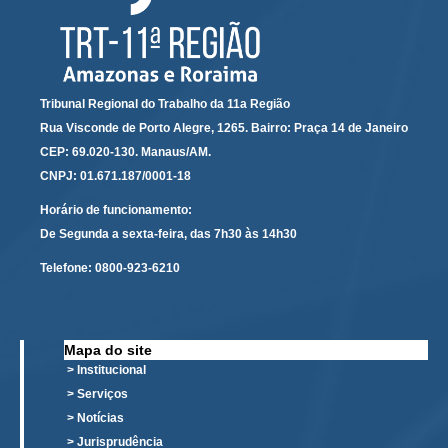
Servidores
Comitê de Segurança Permanente
Comitê de Combate ao Trabalho Infantil e de Estímulo à
Aprendizagem
Tribunal Regional do Trabalho da 11a Região
Comitê de Incentivo à Participação Institucional Feminina
Rua Visconde de Porto Alegre, 1265. Bairro: Praça 14 de Janeiro
no âmbito do TRT-11
CEP: 69.020-130. Manaus/AM.
Comitê de Prevenção e Enfrentamento do Assédio
CNPJ: 01.671.187/0001-18
Moral, do Assédio Sexual e da Discriminação
Horário de funcionamento:
Comissão Permanente de Gestão Socioambiental
De Segunda a sexta-feira, das 7h30 às 14h30
Comitê Gestor do Plano de Contratações e Aquisições
Telefone:
0800-923-6210
no Âmbito do TRT11
Grupo Operacional do Centro de Inteligência
Comitê de Equidade de Raça, Gênero e Diversidade
Mapa do site
Comitê PopRuaJud
> Institucional
> Serviços
Comissão de Justiça Itinerante
> Notícias
Comissão Permanente de Avaliação Documental
> Jurisprudência