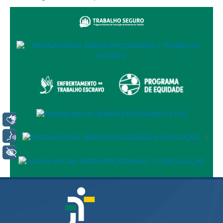
Juízes Substitutos
Diretores
Comitês
Comitê Gestor Regional do PJe
Comitê Gestor Regional do e-Gestão e de Tabelas
Processuais Unificadas
Comitê do Datajud
Comissão Regional de Pesquisa Judiciária e Ciência de
Libras
Dados
Voz
|
Comissão de Ética
+ Acessibilidade
Comitê de Priorização do Primeiro Grau
Comissão de Uniformização de Jurisprudência
Comitê de Gestão de Pessoas
Comissão de Vitaliciamento
Comitê de Atenção Integral à Saúde de Magistrados e