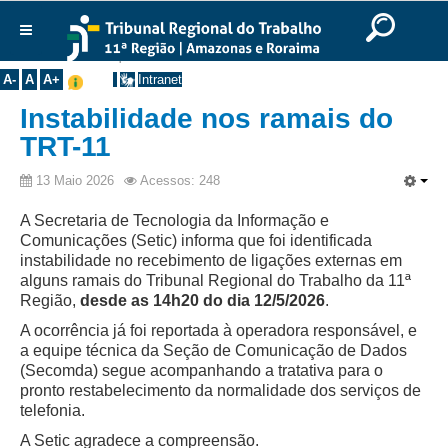
Ir para o Conteúdo
Ir para o menu
Ir para a busca
Ir para o rodapé
|
|
|
English
Português
Español
|
|
Você está aqui:
Início
>>
Notícias
>>
Comunicados
Institucional
A-
A
A+
Intranet
Histórico
Instabilidade nos ramais do
Presidência
TRT-11
Corregedoria
13 Maio 2026
Acessos: 248
Composição
A Secretaria de Tecnologia da Informação e
Desembargadores
Comunicações (Setic) informa que foi identificada
instabilidade no recebimento de ligações externas em
Seções Especializadas
alguns ramais do Tribunal Regional do Trabalho da 11ª
Turmas
Região,
desde as 14h20 do dia 12/5/2026
.
Varas do Trabalho
A ocorrência já foi reportada à operadora responsável, e
a equipe técnica da Seção de Comunicação de Dados
Juízes Manaus
(Secomda) segue acompanhando a tratativa para o
Juízes Roraima
pronto restabelecimento da normalidade dos serviços de
telefonia.
Juízes Interior
A Setic agradece a compreensão.