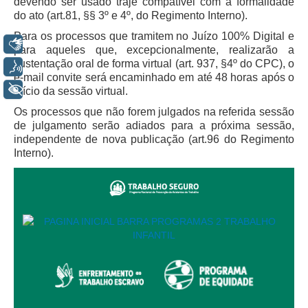
devendo ser usado traje compatível com a formalidade
Servidores
do ato (art.81, §§ 3º e 4º, do Regimento Interno).
Comitê de Segurança Permanente
Para os processos que tramitem no Juízo 100% Digital e
Libras
para aqueles que, excepcionalmente, realizarão a
Comitê de Combate ao Trabalho Infantil e de Estímulo à
sustentação oral de forma virtual (art. 937, §4º do CPC), o
Aprendizagem
Voz
e-mail convite será encaminhado em até 48 horas após o
Comitê de Incentivo à Participação Institucional Feminina
+ Acessibilidade
início da sessão virtual.
no âmbito do TRT-11
Os processos que não forem julgados na referida sessão
Comitê de Prevenção e Enfrentamento do Assédio
de julgamento serão adiados para a próxima sessão,
Moral, do Assédio Sexual e da Discriminação
independente de nova publicação (art.96 do Regimento
Interno).
Comissão Permanente de Gestão Socioambiental
Comitê Gestor do Plano de Contratações e Aquisições
no Âmbito do TRT11
Grupo Operacional do Centro de Inteligência
Comitê de Equidade de Raça, Gênero e Diversidade
Comitê PopRuaJud
Comissão de Justiça Itinerante
Comissão Permanente de Avaliação Documental