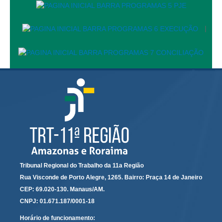
Automação e IA
|
Governança
Governança de TI
Gestão Estratégica
Governança das Contratações Obras
Rede de Governança Colaborativa
Gestão de Riscos
Laboratório de Inovação
Assessoria de Governança de Gestão de Pessoas
Sites Institucionais
Tribunal Regional do Trabalho da 11a Região
Rua Visconde de Porto Alegre, 1265. Bairro: Praça 14 de Janeiro
Biblioteca
CEP: 69.020-130. Manaus/AM.
Centro de Memória
CNPJ: 01.671.187/0001-18
Educação a distância
Horário de funcionamento: