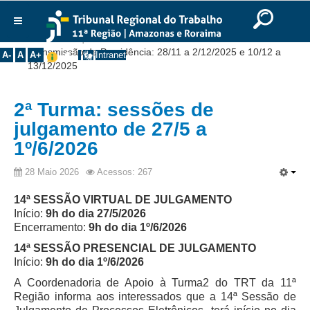
Ir para o Conteúdo
Ir para o menu
Ir para a busca
Ir para o rodapé
|
|
|
English
Português
Español
|
|
Você está aqui:
Início
>>
Notícias
>>
Comunicados
>>
Institucional
Transmissão da Presidência: 28/11 a 2/12/2025 e 10/12 a
A-
A
A+
Intranet
13/12/2025
Histórico
Presidência
2ª Turma: sessões de
Corregedoria
julgamento de 27/5 a
Composição
1º/6/2026
Desembargadores
28 Maio 2026
Acessos: 267
Seções Especializadas
14ª SESSÃO VIRTUAL DE JULGAMENTO
Turmas
Início:
9h do dia 27/5/2026
Encerramento:
9h do dia 1º/6/2026
Varas do Trabalho
14ª SESSÃO PRESENCIAL DE JULGAMENTO
Juízes Manaus
Início:
9h do dia 1º/6/2026
Juízes Roraima
A Coordenadoria de Apoio à Turma2 do TRT da 11ª
Juízes Interior
Região informa aos interessados que a 14ª Sessão de