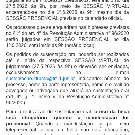
Julgamento de Processos Eletrônicos, terá início no dia
Juízes Substitutos
27.5.2026 às 9h, por meio de SESSÃO VIRTUAL,
Diretores
encerrando-se no dia 1º.6.2026 às 9h, mesmo dia da
SESSÃO PRESENCIAL prevista no calendário oficial.
Comitês
Os processos que se enquadrem nas hipóteses previstas
no §1º do art. 4º da Resolução Administrativa n° 96/2020
Comitê Gestor Regional do PJe
serão julgados em SESSÃO PRESENCIAL no dia
1º.6.2026, com início às 9h (horário local).
Comitê Gestor Regional do e-Gestão e de Tabelas
Processuais Unificadas
Os pedidos de sustentação oral poderão ser realizados
até o início da respectiva SESSÃO VIRTUAL de
Comitê do Datajud
julgamento (27.5.2026 às 9h) e deverão ser enviados,
Comissão Regional de Pesquisa Judiciária e Ciência de
exclusivamente, ao e-mail
Dados
sustentacao.2turma@trt11.jus.br
, indicando: número do
processo, nome da parte representada, nome e e-mail do
Comissão de Ética
advogado ou advogada que atuará na sustentação oral
Comitê de Priorização do Primeiro Grau
(art. 4º, § 1º, inciso V, da Resolução Administrativa nº
96/2020).
Comissão de Uniformização de Jurisprudência
Para a realização de sustentação oral,
o uso da beca
Comitê de Gestão de Pessoas
será obrigatório, quando a manifestação for
Comissão de Vitaliciamento
presencial
. Quando a manifestação for por meio
telepresencial, o uso da beca não será obrigatório,
Comitê de Atenção Integral à Saúde de Magistrados e