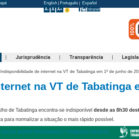
odapé
English
Português
Español
|
|
A-
A
A+
Intranet
|
Jurisprudência
|
Transparência
|
Legisl
Indisponibilidade de internet na VT de Tabatinga em 1º de junho de 2
nternet na VT de Tabatinga 
alho de Tabatinga encontra-se indisponível
desde as 8h30 dest
a para normalizar a situação o mais rápido possível.