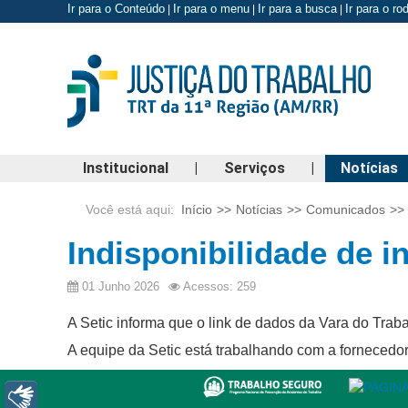
Ir para o Conteúdo
Ir para o menu
Ir para a busca
Ir para o r
|
|
|
Institucional
|
Serviços
|
Notícias
Você está aqui:
Início
>>
Notícias
>>
Comunicados
>>
Indisponibilidade de i
01 Junho 2026
Acessos: 259
A Setic informa que o link de dados da Vara do Trab
A equipe da Setic está trabalhando com a fornecedor
Libras