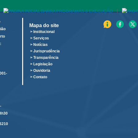
|
o
Mapa do site
ião
> Institucional
rto
> Serviços
:
> Notícias
o
> Jurisprudência
> Transparência
> Legislação
> Ouvidoria
001-
> Contato
-
14h30
6210