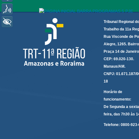
Voz
+ Acessibilidade
Tribunal Regional d
Trabalho da 11a Reg
Rua Visconde de Po
Alegre, 1265. Bairro
Praça 14 de Janeir
CEP: 69.020-130.
Manaus/AM.
CNPJ: 01.671.187/0
18
Horário de
funcionamento:
De Segunda a sexta
feira, das 7h30 às 
Telefone:
0800-923-