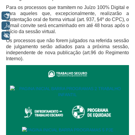
Servidores
Para os processos que tramitem no Juízo 100% Digital e
Comitê de Segurança Permanente
para aqueles que, excepcionalmente, realizarão a
Libras
sustentação oral de forma virtual (art. 937, §4º do CPC), o
Comitê de Combate ao Trabalho Infantil e de Estímulo à
e-mail convite será encaminhado em até 48 horas após o
Voz
Aprendizagem
início da sessão virtual.
+ Acessibilidade
Comitê de Incentivo à Participação Institucional Feminina
Os processos que não forem julgados na referida sessão
no âmbito do TRT-11
de julgamento serão adiados para a próxima sessão,
independente de nova publicação (art.96 do Regimento
Comitê de Prevenção e Enfrentamento do Assédio
Interno).
Moral, do Assédio Sexual e da Discriminação
Comissão Permanente de Gestão Socioambiental
Comitê Gestor do Plano de Contratações e Aquisições
no Âmbito do TRT11
Grupo Operacional do Centro de Inteligência
Comitê de Equidade de Raça, Gênero e Diversidade
Comitê PopRuaJud
Comissão de Justiça Itinerante
Comissão Permanente de Avaliação Documental