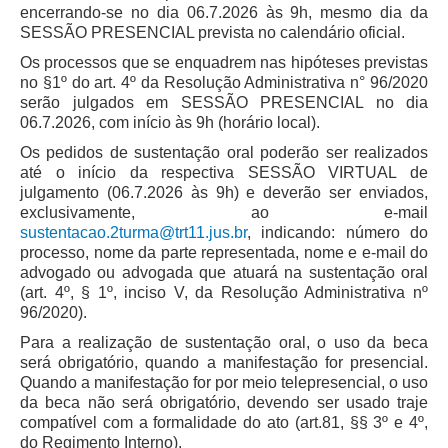
Juízes Substitutos
encerrando-se no dia 06.7.2026 às 9h, mesmo dia da
SESSÃO PRESENCIAL prevista no calendário oficial.
Diretores
Os processos que se enquadrem nas hipóteses previstas
no §1º do art. 4º da Resolução Administrativa n° 96/2020
Comitês
serão julgados em SESSÃO PRESENCIAL no dia
Comitê Gestor Regional do PJe
06.7.2026, com início às 9h (horário local).
Comitê Gestor Regional do e-Gestão e de Tabelas
Os pedidos de sustentação oral poderão ser realizados
Processuais Unificadas
até o início da respectiva SESSÃO VIRTUAL de
julgamento (06.7.2026 às 9h) e deverão ser enviados,
Comitê do Datajud
exclusivamente, ao e-mail
sustentacao.2turma@trt11.jus.br
, indicando: número do
Comissão Regional de Pesquisa Judiciária e Ciência de
processo, nome da parte representada, nome e e-mail do
Dados
advogado ou advogada que atuará na sustentação oral
Comissão de Ética
(art. 4º, § 1º, inciso V, da Resolução Administrativa nº
96/2020).
Comitê de Priorização do Primeiro Grau
Para a realização de sustentação oral, o uso da beca
Comissão de Uniformização de Jurisprudência
será obrigatório, quando a manifestação for presencial.
Comitê de Gestão de Pessoas
Quando a manifestação for por meio telepresencial, o uso
da beca não será obrigatório, devendo ser usado traje
Comissão de Vitaliciamento
compatível com a formalidade do ato (art.81, §§ 3º e 4º,
Comitê de Atenção Integral à Saúde de Magistrados e
do Regimento Interno).