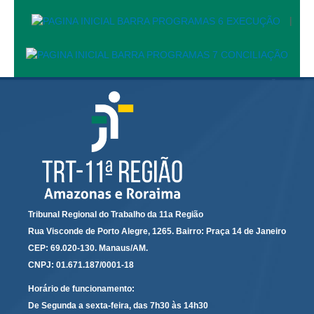
Automação e IA
|
Governança
Governança de TI
Gestão Estratégica
Governança das Contratações Obras
Rede de Governança Colaborativa
Gestão de Riscos
Laboratório de Inovação
Assessoria de Governança de Gestão de Pessoas
Tribunal Regional do Trabalho da 11a Região
Rua Visconde de Porto Alegre, 1265. Bairro: Praça 14 de Janeiro
Sites Institucionais
CEP: 69.020-130. Manaus/AM.
Biblioteca
CNPJ: 01.671.187/0001-18
Centro de Memória
Horário de funcionamento:
Educação a distância
De Segunda a sexta-feira, das 7h30 às 14h30