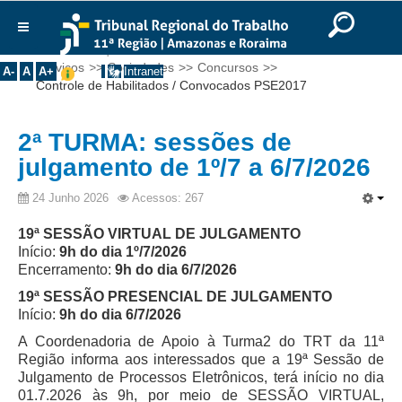
Ir para o Conteúdo
Ir para o menu
Ir para a busca
Ir para o rodapé
|
|
|
English
Português
Español
|
|
Você está aqui:
Início
>>
Notícias
>>
Comunicados
>>
Institucional
Serviços
>>
Sociedades
>>
Concursos
>>
A-
A
A+
Intranet
Controle de Habilitados / Convocados PSE2017
Histórico
Presidência
2ª TURMA: sessões de
Corregedoria
julgamento de 1º/7 a 6/7/2026
Composição
24 Junho 2026
Acessos: 267
Desembargadores
19ª SESSÃO VIRTUAL DE JULGAMENTO
Seções Especializadas
Início:
9h do dia 1º/7/2026
Turmas
Encerramento:
9h do dia 6/7/2026
Varas do Trabalho
19ª SESSÃO PRESENCIAL DE JULGAMENTO
Início:
9h do dia 6/7/2026
Juízes Manaus
A Coordenadoria de Apoio à Turma2 do TRT da 11ª
Juízes Roraima
Região informa aos interessados que a 19ª Sessão de
Julgamento de Processos Eletrônicos, terá início no dia
Juízes Interior
01.7.2026 às 9h, por meio de SESSÃO VIRTUAL,