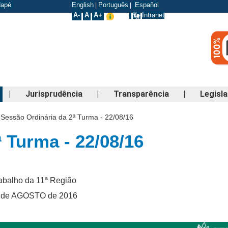
odapé
English
Português
Español
|
|
A-
A
A+
Intranet
|
Jurisprudência
|
Transparência
|
Legisl
Sessão Ordinária da 2ª Turma - 22/08/16
 Turma - 22/08/16
rabalho da 11ª Região
2 de AGOSTO de 2016