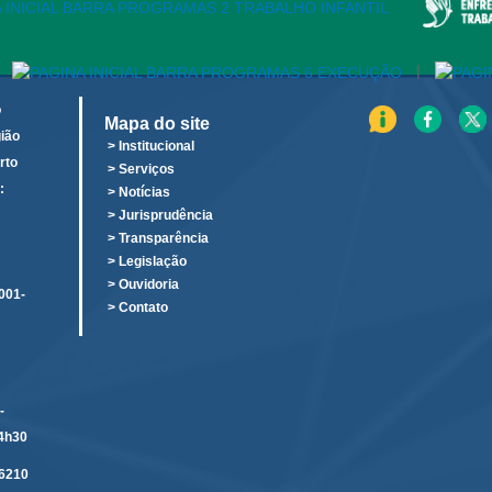
|
o
Mapa do site
ião
> Institucional
rto
> Serviços
:
> Notícias
o
> Jurisprudência
> Transparência
> Legislação
> Ouvidoria
001-
> Contato
-
14h30
6210