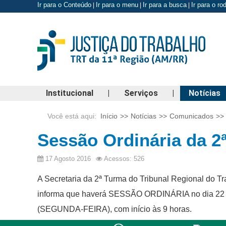
Ir para o Conteúdo
Ir para o menu
Ir para a busca
Ir para o r
|
|
|
Institucional
|
Serviços
|
Notícias
Você está aqui:
Início
>>
Notícias
>>
Comunicados
>>
Sessão Ordinária da 2ª
17 Agosto 2016
Acessos: 526
A Secretaria da 2ª Turma do Tribunal Regional do T
informa que haverá SESSÃO ORDINÁRIA no dia 2
(SEGUNDA-FEIRA), com início às 9 horas.