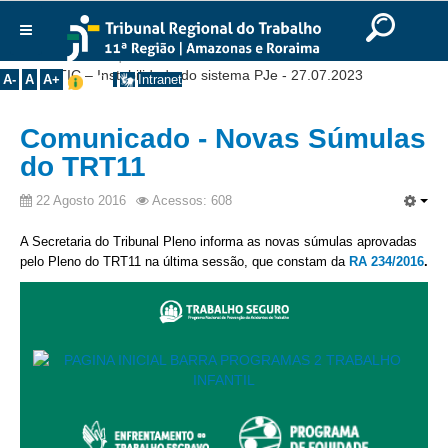
Ir para o Conteúdo
Ir para o menu
Ir para a busca
Ir para o rodapé
|
|
|
English
Português
Español
|
|
Você está aqui:
Início
>>
Notícias
>>
Comunicados
>>
Institucional
SETIC – Instabilidade do sistema PJe - 27.07.2023
A-
A
A+
Intranet
Histórico
Comunicado - Novas Súmulas
Presidência
do TRT11
Corregedoria
Composição
22 Agosto 2016
Acessos: 608
Desembargadores
A Secretaria do Tribunal Pleno informa
as novas súmulas aprovadas
pelo Pleno do TRT11 na última sessão, que constam da
RA 234/2016
.
Seções Especializadas
Turmas
Varas do Trabalho
Juízes Manaus
Juízes Roraima
Juízes Interior