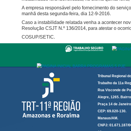
A empresa responsável pelo fornecimento do serviço
manhã desta segunda-feira, dia 12-9-2016.
Caso a instabilidade relatada venha a acontecer nov
Resolução CSJT N.º 136/2014, para atestar o ocorri
COSUP/SETIC.
Tribunal Regional d
Trabalho da 11a Reg
Rua Visconde de Po
Alegre, 1265. Bairro
Praça 14 de Janeir
CEP: 69.020-130.
Manaus/AM.
CNPJ: 01.671.187/0