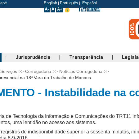
odapé
English
Português
Español
|
|
A-
A
A+
Intranet
|
Jurisprudência
|
Transparência
|
Legisl
Serviços
>>
Corregedoria
>>
Notícias Corregedoria
>>
epresencial na 18ª Vara do Trabalho de Manaus
TO - Instabilidade na co
ia de Tecnologia da Informação e Comunicações do TRT11 info
ntos, uma lentidão no acesso aos sistemas.
egistros de indisponibilidade superior a sessenta minutos, in
 dia 8-9-2016.