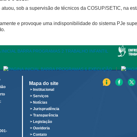
 atuou, sob a supervisão de técnicos da COSUP/SETIC, na esta
amente e provoque uma indisponibilidade do sistema PJe superi
do.
|
o
Mapa do site
ião
> Institucional
rto
> Serviços
:
> Notícias
o
> Jurisprudência
> Transparência
> Legislação
> Ouvidoria
001-
> Contato