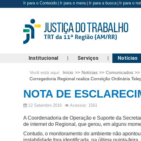
Ir para o Conteúdo
Ir para o menu
Ir para a busca
Ir para o r
|
|
|
Institucional
|
Serviços
|
Notícias
Você está aqui:
Início
>>
Notícias
>>
Comunicados
>>
Corregedoria Regional realiza Correição Ordinária Tel
NOTA DE ESCLARECIMEN
12 Setembro 2016
Acessos: 1561
A Coordenadoria de Operação e Suporte da Secretar
de internet do Regional, que gerou, em alguns mome
Contudo, o monitoramento do ambiente não apontou r
instabilidade fora identificada, na última quinta-feira,