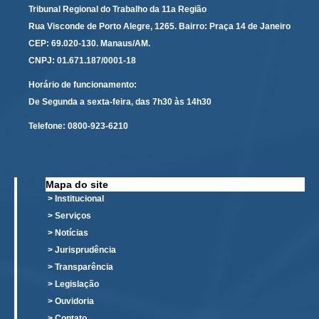
Servidores
Tribunal Regional do Trabalho da 11a Região
Rua Visconde de Porto Alegre, 1265. Bairro: Praça 14 de Janeiro
Comitê de Segurança Permanente
CEP: 69.020-130. Manaus/AM.
Comitê de Combate ao Trabalho Infantil e de Estímulo à
CNPJ: 01.671.187/0001-18
Aprendizagem
Horário de funcionamento:
Comitê de Incentivo à Participação Institucional Feminina
no âmbito do TRT-11
De Segunda a sexta-feira, das 7h30 às 14h30
Comitê de Prevenção e Enfrentamento do Assédio
Telefone:
0800-923-6210
Moral, do Assédio Sexual e da Discriminação
Comissão Permanente de Gestão Socioambiental
Comitê Gestor do Plano de Contratações e Aquisições
Mapa do site
no Âmbito do TRT11
> Institucional
> Serviços
Grupo Operacional do Centro de Inteligência
> Notícias
Comitê de Equidade de Raça, Gênero e Diversidade
> Jurisprudência
Comitê PopRuaJud
> Transparência
> Legislação
Comissão de Justiça Itinerante
> Ouvidoria
Comissão Permanente de Avaliação Documental
> Contato