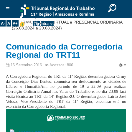
Ir para o Conteúdo
Ir para o menu
Ir para a busca
Ir para o rodapé
|
|
|
English
Português
Español
|
|
Você está aqui:
Início
>>
Notícias
>>
Comunicados
>>
Institucional
3ª TURMA: SESSÃO VIRTUAL e PRESENCIAL ORDINÁRIA
A-
A
A+
Intranet
(26.08.2024 a 29.08.2024)
Histórico
Presidência
Comunicado da Corregedoria
Corregedoria
Regional do TRT11
Composição
16 Setembro 2016
Acessos: 806
Desembargadores
A Corregedora Regional do TRT da 11ª Região, desembargadora Ormy
Seções Especializadas
da Conceição Dias Bentes, comunica seu deslocamento às cidades de
Lábrea e Humaitá/Am, no período de 19 a 22.09 para realizar
Turmas
Correição Ordinária Anual nas Varas do Trabalho e, no dia 23.09 fará
visita técnica ao TRT da 14ª Região/RO. O desembargador Lairto José
Varas do Trabalho
Veloso, Vice-Presidente do TRT da 11ª Região, encontrar-se-á no
Juízes Manaus
exercício da Corregedoria Regional.
Juízes Roraima
Juízes Interior