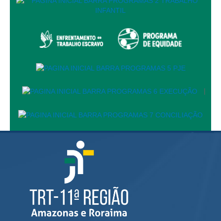
Juízes Substitutos
Diretores
Comitês
Comitê Gestor Regional do PJe
Comitê Gestor Regional do e-Gestão e de Tabelas
Processuais Unificadas
|
Comitê do Datajud
Comissão Regional de Pesquisa Judiciária e Ciência de
Dados
Comissão de Ética
Comitê de Priorização do Primeiro Grau
Comissão de Uniformização de Jurisprudência
Comitê de Gestão de Pessoas
Comissão de Vitaliciamento
Comitê de Atenção Integral à Saúde de Magistrados e