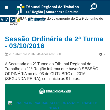
Ir para o Conteúdo
Ir para o menu
Ir para a busca
Ir para o rodapé
|
|
|
English
Português
Español
|
|
Você está aqui:
Início
>>
Notícias
>>
Comunicados
>>
Institucional
1ª TURMA: 16ª Sessão de Julgamento de 2 a 9 de junho de
A-
A
A+
Intranet
2026
Histórico
Presidência
Sessão Ordinária da 2ª Turma
Corregedoria
- 03/10/2016
Composição
28 Setembro 2016
Acessos: 530
Desembargadores
A Secretaria da 2ª Turma do Tribunal Regional do
Seções Especializadas
Trabalho da 11ª Região informa que haverá SESSÃO
Turmas
ORDINÁRIA no dia 03 de OUTUBRO de 2016
(SEGUNDA-FEIRA), com início às 9 horas.
Varas do Trabalho
Juízes Manaus
Juízes Roraima
Juízes Interior