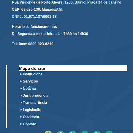
Rua Visconde de Porto Alegre, 1265. Bairro: Praça 14 de Janeiro
Servidores
CEP: 69.020-130. Manaus/AM.
Comitê de Segurança Permanente
CNPJ: 01.671.187/0001-18
Comitê de Combate ao Trabalho Infantil e de Estímulo à
Horário de funcionamento:
Aprendizagem
De Segunda a sexta-feira, das 7h30 às 14h30
Comitê de Incentivo à Participação Institucional Feminina
no âmbito do TRT-11
Telefone:
0800-923-6210
Comitê de Prevenção e Enfrentamento do Assédio
Moral, do Assédio Sexual e da Discriminação
Comissão Permanente de Gestão Socioambiental
Mapa do site
> Institucional
Comitê Gestor do Plano de Contratações e Aquisições
> Serviços
no Âmbito do TRT11
> Notícias
Grupo Operacional do Centro de Inteligência
> Jurisprudência
Comitê de Equidade de Raça, Gênero e Diversidade
> Transparência
Comitê PopRuaJud
> Legislação
> Ouvidoria
Comissão de Justiça Itinerante
> Contato
Comissão Permanente de Avaliação Documental