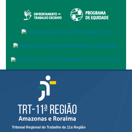
Juízes Substitutos
Diretores
Comitês
Comitê Gestor Regional do PJe
Comitê Gestor Regional do e-Gestão e de Tabelas
|
Processuais Unificadas
Comitê do Datajud
Comissão Regional de Pesquisa Judiciária e Ciência de
Dados
Comissão de Ética
Comitê de Priorização do Primeiro Grau
Comissão de Uniformização de Jurisprudência
Comitê de Gestão de Pessoas
Comissão de Vitaliciamento
Tribunal Regional do Trabalho da 11a Região
Comitê de Atenção Integral à Saúde de Magistrados e