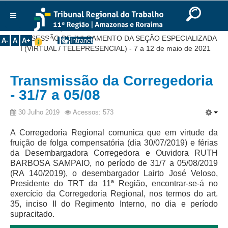
Ir para o Conteúdo
Ir para o menu
Ir para a busca
Ir para o rodapé
|
|
|
English
Português
Español
|
|
Você está aqui:
Início
>>
Notícias
>>
Comunicados
>>
Institucional
3 ª SESSÃO DE JULGAMENTO DA SEÇÃO ESPECIALIZADA
A-
A
A+
Intranet
I (VIRTUAL / TELEPRESENCIAL) - 7 a 12 de maio de 2021
Histórico
Presidência
Transmissão da Corregedoria
Corregedoria
- 31/7 a 05/08
Composição
30 Julho 2019
Acessos: 573
Desembargadores
A Corregedoria Regional comunica que em virtude da
Seções Especializadas
fruição de folga compensatória (dia 30/07/2019) e férias
Turmas
da Desembargadora Corregedora e Ouvidora RUTH
BARBOSA SAMPAIO, no período de 31/7 a 05/08/2019
Varas do Trabalho
(RA 140/2019), o desembargador Lairto José Veloso,
Juízes Manaus
Presidente do TRT da 11ª Região, encontrar-se-á no
exercício da Corregedoria Regional, nos termos do art.
Juízes Roraima
35, inciso II do Regimento Interno, no dia e período
supracitado.
Juízes Interior