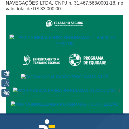
Juízes Substitutos
NAVEGAÇÕES LTDA, CNPJ n. 31.467.563/0001-18, no
valor total de R$ 33.000,00.
Diretores
Comitês
Comitê Gestor Regional do PJe
Comitê Gestor Regional do e-Gestão e de Tabelas
Processuais Unificadas
Comitê do Datajud
Comissão Regional de Pesquisa Judiciária e Ciência de
Dados
Libras
Comissão de Ética
Voz
|
Comitê de Priorização do Primeiro Grau
+ Acessibilidade
Comissão de Uniformização de Jurisprudência
Comitê de Gestão de Pessoas
Comissão de Vitaliciamento
Comitê de Atenção Integral à Saúde de Magistrados e