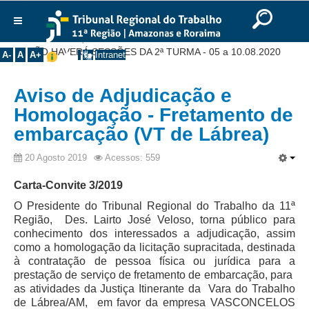
Ir para o Conteúdo
Ir para o menu
Ir para a busca
Ir para o rodapé
|
|
|
English
Português
Español
|
|
Você está aqui:
Início
>>
Notícias
>>
Comunicados
>>
Institucional
NÃO HAVERÁ SESSÕES DA 2ª TURMA - 05 a 10.08.2020
A-
A
A+
Intranet
Histórico
Aviso de Adjudicação e
Presidência
Homologação - Fretamento de
Corregedoria
embarcação (VT de Lábrea)
Composição
20 Agosto 2019
Acessos: 559
Desembargadores
Seções Especializadas
Carta-Convite 3/2019
Turmas
O Presidente do Tribunal Regional do Trabalho da 11ª
Região, Des. Lairto José Veloso, torna público para
Varas do Trabalho
conhecimento dos interessados a adjudicação, assim
como a homologação da licitação supracitada, destinada
Juízes Manaus
à contratação de pessoa física ou jurídica para a
Juízes Roraima
prestação de serviço de fretamento de embarcação, para
as atividades da Justiça Itinerante da Vara do Trabalho
Juízes Interior
de Lábrea/AM, em favor da empresa VASCONCELOS