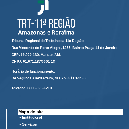
Servidores
Comitê de Segurança Permanente
Comitê de Combate ao Trabalho Infantil e de Estímulo à
Aprendizagem
Comitê de Incentivo à Participação Institucional Feminina
Tribunal Regional do Trabalho da 11a Região
no âmbito do TRT-11
Rua Visconde de Porto Alegre, 1265. Bairro: Praça 14 de Janeiro
Comitê de Prevenção e Enfrentamento do Assédio
CEP: 69.020-130. Manaus/AM.
Moral, do Assédio Sexual e da Discriminação
CNPJ: 01.671.187/0001-18
Comissão Permanente de Gestão Socioambiental
Horário de funcionamento:
Comitê Gestor do Plano de Contratações e Aquisições
De Segunda a sexta-feira, das 7h30 às 14h30
no Âmbito do TRT11
Telefone:
0800-923-6210
Grupo Operacional do Centro de Inteligência
Comitê de Equidade de Raça, Gênero e Diversidade
Comitê PopRuaJud
Mapa do site
Comissão de Justiça Itinerante
> Institucional
Comissão Permanente de Avaliação Documental
> Serviços