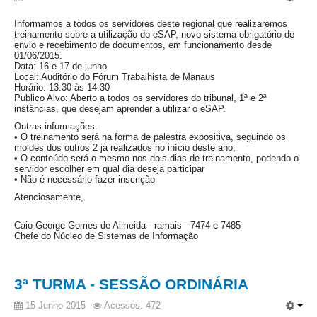
Juízes Substitutos
Informamos a todos os servidores deste regional que realizaremos
Diretores
treinamento sobre a utilização do eSAP, novo sistema obrigatório de
envio e recebimento de documentos, em funcionamento desde
01/06/2015.
Comitês
Data: 16 e 17 de junho
Local: Auditório do Fórum Trabalhista de Manaus
Comitê Gestor Regional do PJe
Horário: 13:30 às 14:30
Publico Alvo: Aberto a todos os servidores do tribunal, 1ª e 2ª
Comitê Gestor Regional do e-Gestão e de Tabelas
instâncias, que desejam aprender a utilizar o eSAP.
Processuais Unificadas
Outras informações:
• O treinamento será na forma de palestra expositiva, seguindo os
Comitê do Datajud
moldes dos outros 2 já realizados no início deste ano;
• O conteúdo será o mesmo nos dois dias de treinamento, podendo o
Comissão Regional de Pesquisa Judiciária e Ciência de
servidor escolher em qual dia deseja participar
Dados
• Não é necessário fazer inscrição
Atenciosamente,
Comissão de Ética
Comitê de Priorização do Primeiro Grau
Caio George Gomes de Almeida - ramais - 7474 e 7485
Chefe do Núcleo de Sistemas de Informação
Comissão de Uniformização de Jurisprudência
Comitê de Gestão de Pessoas
3ª TURMA - SESSÃO ORDINÁRIA
Comissão de Vitaliciamento
15 Junho 2015
Acessos: 472
Comitê de Atenção Integral à Saúde de Magistrados e