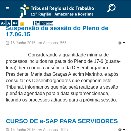
Ir para o Conteúdo
Ir para o menu
Ir para a busca
Ir para o rodapé
|
|
|
English
Português
Español
|
|
Você está aqui:
Início
>>
Notícias
>>
Comunicados
Institucional
A-
A
A+
Intranet
Suspensão da sessão do Pleno de
Histórico
17.06.15
Presidência
15 Junho 2015
Acessos: 563
Corregedoria
Considerando a quantidade mínima de
Composição
processos incluídos na pauta do Pleno de 17-6 (quarta-
feira), bem como a ausência da Desembargadora
Desembargadores
Presidente, Maria das Graças Alecrim Marinho, e após
Seções Especializadas
consultar os Desembargadores que compõem este
Tribunal, informamos que não será realizada a sessão
Turmas
plenária agendada para a data supramencionada,
Varas do Trabalho
ficando os processos adiados para a próxima sessão.
Juízes Manaus
Juízes Roraima
CURSO DE e-SAP PARA SERVIDORES
Juízes Interior
15 Junho 2015
Acessos: 1097