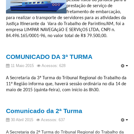
pessoa física ou jurídica para a
prestação de serviço de
Audiências e Sessões
fretamento de embarcação,
para realizar o transporte de servidores para as atividades da
Calendário das Sessões da 1ª Turma 2026
Justiça Itinerante da Vara do Trabalho de Parintins/AM, foi a
Calendário de Sessões da 2ª Turma - 2026
empresa LIMPAR NAVEGAçãO E SERVIçOS LTDA, CNPJ n.
84.496.165/0001-96, no valor total de R$ 79.500,00.
Calendário das Sessões da 3ª Turma 2026
Calendário das Sessões do Pleno e Especializadas 2026
COMUNICADO DA 3ª TURMA
Carta de Serviços ao Cidadão
11 Maio 2015
Acessos: 628
Cartilhas
A Secretaria da 3ª Turma do Tribunal Regional do Trabalho da
Cadastro de Peritos, Tradutores e Intérpretes
11ª Região informa que, haverá sessão ordinária no dia 14 de
Calendários
maio de 2015 (quinta-feira), com início às 8h30.
Calendário Geral
Calendário de Eventos
Comunicado da 2ª Turma
Calendário de Eventos passados
30 Abril 2015
Acessos: 637
Calendário das Sessões
A Secretaria da 2ª Turma do Tribunal Regional do Trabalho da