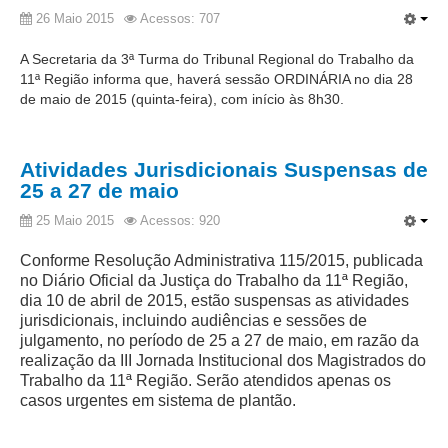
Juízes Substitutos
26 Maio 2015
Acessos: 707
Diretores
A Secretaria da 3ª Turma do Tribunal Regional do Trabalho da
11ª Região informa que, haverá sessão ORDINÁRIA no dia 28
Comitês
de maio de 2015 (quinta-feira), com início às 8h30.
Comitê Gestor Regional do PJe
Comitê Gestor Regional do e-Gestão e de Tabelas
Atividades Jurisdicionais Suspensas de
Processuais Unificadas
25 a 27 de maio
Comitê do Datajud
25 Maio 2015
Acessos: 920
Comissão Regional de Pesquisa Judiciária e Ciência de
Dados
Conforme Resolução Administrativa 115/2015, publicada
no Diário Oficial da Justiça do Trabalho da 11ª Região,
Comissão de Ética
dia 10 de abril de 2015, estão suspensas as atividades
Comitê de Priorização do Primeiro Grau
jurisdicionais, incluindo audiências e sessões de
julgamento, no período de 25 a 27 de maio, em razão da
Comissão de Uniformização de Jurisprudência
realização da III Jornada Institucional dos Magistrados do
Comitê de Gestão de Pessoas
Trabalho da 11ª Região. Serão atendidos apenas os
casos urgentes em sistema de plantão.
Comissão de Vitaliciamento
Comitê de Atenção Integral à Saúde de Magistrados e