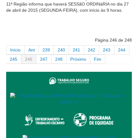
Calendário das Correições
11ª Região informa que haverá SESSãO ORDINáRIA no dia 27
de abril de 2015 (SEGUNDA-FEIRA), com início às 9 horas.
Calendário de Suspensão
Calendário da Justiça Itinerante
Certidões
Concursos
Página 246 de 248
Contas abertas em nome dos beneficiários
Início
Ant
239
240
241
242
243
244
Diários Eletrônicos
245
246
247
248
Próximo
Fim
e-Doc
Espaço do Servidor
Guias de recolhimento
Leilão Público
Mapa do site
META 9 do CNJ
Pauta Digital