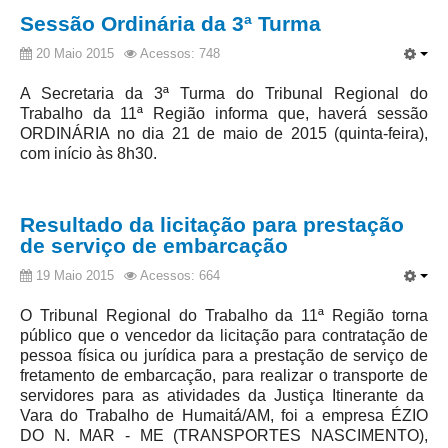
Servidores
Sessão Ordinária da 3ª Turma
Comitê de Segurança Permanente
20 Maio 2015
Acessos: 748
Comitê de Combate ao Trabalho Infantil e de Estímulo à
Aprendizagem
A Secretaria da 3ª Turma do Tribunal Regional do
Trabalho da 11ª Região informa que, haverá sessão
Comitê de Incentivo à Participação Institucional Feminina
ORDINÁRIA no dia 21 de maio de 2015 (quinta-feira),
no âmbito do TRT-11
com início às 8h30.
Comitê de Prevenção e Enfrentamento do Assédio
Moral, do Assédio Sexual e da Discriminação
Resultado da licitação para prestação
Comissão Permanente de Gestão Socioambiental
de serviço de embarcação
Comitê Gestor do Plano de Contratações e Aquisições
19 Maio 2015
Acessos: 664
no Âmbito do TRT11
Grupo Operacional do Centro de Inteligência
O Tribunal Regional do Trabalho da 11ª Região torna
público que o vencedor da licitação para contratação de
Comitê de Equidade de Raça, Gênero e Diversidade
pessoa física ou jurídica para a prestação de serviço de
Comitê PopRuaJud
fretamento de embarcação, para realizar o transporte de
servidores para as atividades da Justiça Itinerante da
Comissão de Justiça Itinerante
Vara do Trabalho de Humaitá/AM, foi a empresa ÉZIO
Comissão Permanente de Avaliação Documental
DO N. MAR - ME (TRANSPORTES NASCIMENTO),