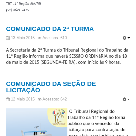
TRT 11ª Região AM/RR
Responsabilidade Socioambiental
(92) 3621-7475
Comissão Permanente de Acessibilidade e Inclusão
Escola Judicial
COMUNICADO DA 2ª TURMA
Programa Trabalho Seguro
13 Maio 2015
Acessos: 610
Coordenadoria de Saúde
A Secretaria da 2ª Turma do Tribunal Regional do Trabalho da
|
11ª Região informa que haverá SESSãO ORDINáRIA no dia 18
de maio de 2015 (SEGUNDA-FEIRA), com início às 9 horas.
Serviços
Ação Trabalhista (Atermação)
COMUNICADO DA SEÇÃO DE
Atermação On-line - Interior de Roraima
LICITAÇÃO
Atermação On-line - Interior do Amazonas
12 Maio 2015
Acessos: 642
Agendamento de Reclamação Verbal
O Tribunal Regional do
Glossário
Trabalho da 11ª Região torna
público que o vencedor da
Consulta de Pautas
licitação para contratação de
Atas de Sessões do Pleno