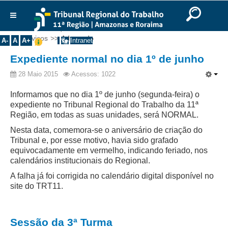
Ir para o Conteúdo
Ir para o menu
Ir para a busca
Ir para o rodapé
|
|
|
English
Português
Español
|
|
Você está aqui:
Início
>>
Notícias
>>
Comunicados
>>
Institucional
Serviços
>>
Advogado
A-
A
A+
Intranet
Histórico
Expediente normal no dia 1º de junho
Presidência
28 Maio 2015
Acessos: 1022
Corregedoria
Informamos que no dia 1º de junho (segunda-feira) o
Composição
expediente no Tribunal Regional do Trabalho da 11ª
Região, em todas as suas unidades, será NORMAL.
Desembargadores
Nesta data, comemora-se o aniversário de criação do
Seções Especializadas
Tribunal e, por esse motivo, havia sido grafado
equivocadamente em vermelho, indicando feriado, nos
Turmas
calendários institucionais do Regional.
Varas do Trabalho
A falha já foi corrigida no calendário digital disponível no
Juízes Manaus
site do TRT11.
Juízes Roraima
Juízes Interior
Sessão da 3ª Turma