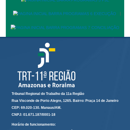
PJE
Plantão Judiciário
|
Cadastrar Processos
Listar Processos
Portal Conciliação
Inscrição para mediação e conciliação – Cejusc 1º e 2º
grau
Perguntas Frequentes
Eventos
Portal Execução
Portal Proad
Tribunal Regional do Trabalho da 11a Região
Rua Visconde de Porto Alegre, 1265. Bairro: Praça 14 de Janeiro
Portal dos Precatórios e Requisições de
CEP: 69.020-130. Manaus/AM.
Pequeno Valor
CNPJ: 01.671.187/0001-18
Programa Aprendizagem
Horário de funcionamento: