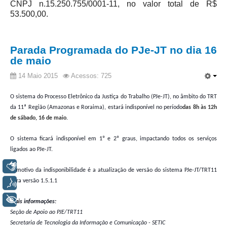
CNPJ n.15.250.755/0001-11, no valor total de R$
Automação e IA
53.500,00.
Governança
Parada Programada do PJe-JT no dia 16
Governança de TI
de maio
Gestão Estratégica
14 Maio 2015
Acessos: 725
Governança das Contratações Obras
Rede de Governança Colaborativa
O sistema do Processo Eletrônico da Justiça do Trabalho (PJe-JT), no âmbito do TRT
da 11ª Região (Amazonas e Roraima), estará indisponível no período
das 8h às 12h
Gestão de Riscos
de sábado, 16 de maio
.
Laboratório de Inovação
O sistema ficará indisponível em 1º e 2º graus, impactando todos os serviços
Assessoria de Governança de Gestão de Pessoas
ligados ao PJe-JT.
Libras
Sites Institucionais
O motivo da indisponibilidade é a atualização de versão do sistema PJe-JT/TRT11
para versão 1.5.1.1
Voz
Biblioteca
+ Acessibilidade
Mais informações:
Centro de Memória
Seção de Apoio ao PJE/TRT11
Educação a distância
Secretaria de Tecnologia da Informação e Comunicação - SETIC