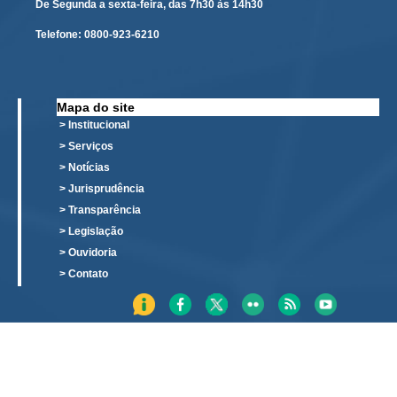
Protocolo Eletrônico
De Segunda a sexta-feira, das 7h30 às 14h30
Suspensão e Prorrogação de Prazos
Telefone:
0800-923-6210
Busca Geral
Portal de Doações do TRT11
Mapa do site
Estatísticas
> Institucional
Pesquisa de metas Nacionais
> Serviços
Acessibilidade
> Notícias
> Jurisprudência
Editais de Credenciamento
> Transparência
Pontos de Inclusão Digital
> Legislação
Monitoramento do Serviços de TIC
> Ouvidoria
Conexão Inclusiva
> Contato
Inscrições
Informe de Rendimentos - 2026
|
Notícias