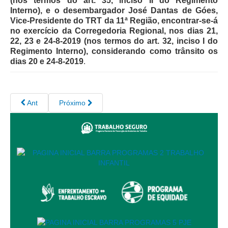
(nos termos do art. 35, inciso II do Regimento
Juízes Substitutos
Interno), e o desembargador José Dantas de Góes,
Diretores
Vice-Presidente do TRT da 11ª Região, encontrar-se-á
no exercício da Corregedoria Regional, nos dias 21,
22, 23 e 24-8-2019 (nos termos do art. 32, inciso I do
Comitês
Regimento Interno), considerando como trânsito os
Comitê Gestor Regional do PJe
dias 20 e 24-8-2019
.
Comitê Gestor Regional do e-Gestão e de Tabelas
Processuais Unificadas
Comitê do Datajud
Ant
Próximo
Comissão Regional de Pesquisa Judiciária e Ciência de
Dados
Comissão de Ética
Comitê de Priorização do Primeiro Grau
Comissão de Uniformização de Jurisprudência
Comitê de Gestão de Pessoas
Comissão de Vitaliciamento
Comitê de Atenção Integral à Saúde de Magistrados e