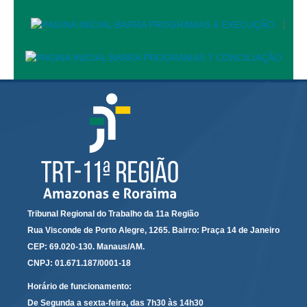
Servidores
|
Comitê de Segurança Permanente
Comitê de Combate ao Trabalho Infantil e de Estímulo à
Aprendizagem
Comitê de Incentivo à Participação Institucional Feminina
no âmbito do TRT-11
Comitê de Prevenção e Enfrentamento do Assédio
Moral, do Assédio Sexual e da Discriminação
Comissão Permanente de Gestão Socioambiental
Comitê Gestor do Plano de Contratações e Aquisições
no Âmbito do TRT11
Grupo Operacional do Centro de Inteligência
Tribunal Regional do Trabalho da 11a Região
Rua Visconde de Porto Alegre, 1265. Bairro: Praça 14 de Janeiro
Comitê de Equidade de Raça, Gênero e Diversidade
CEP: 69.020-130. Manaus/AM.
Comitê PopRuaJud
CNPJ: 01.671.187/0001-18
Comissão de Justiça Itinerante
Horário de funcionamento:
Comissão Permanente de Avaliação Documental
De Segunda a sexta-feira, das 7h30 às 14h30