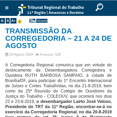
Ir para o Conteúdo
Ir para o menu
Ir para a busca
Ir para o rodapé
|
|
|
English
Português
Español
|
|
Você está aqui:
Início
>>
Notícias
>>
Todas as Notícias
Institucional
A-
A
A+
Intranet
Histórico
TRANSMISSÃO DA
Presidência
CORREGEDORIA – 21 A 24 DE
AGOSTO
Corregedoria
Composição
20 Agosto 2019
Acessos: 528
Desembargadores
A Corregedoria Regional comunica que em virtude do
Seções Especializadas
deslocamento da Desembargadora Corregedora e
Ouvidora RUTH BARBOSA SAMPAIO, à cidade de
Turmas
Brasília/DF, para participar do 1º Encontro Internacional
de Juízes e Cortes Trabalhistas, no dia 21-8-2019, bem
Varas do Trabalho
como da 25ª Reunião do Colégio de Ouvidores da
Juízes Manaus
Justiça do Trabalho - COLEOUV, que ocorrerá nos dias
22 e 23-8-2019,
o desembargador Lairto José Veloso,
Juízes Roraima
Presidente do TRT da 11ª Região, encontrar-se-á no
Juízes Interior
exercício da Corregedoria Regional, no dia 20-8-2019