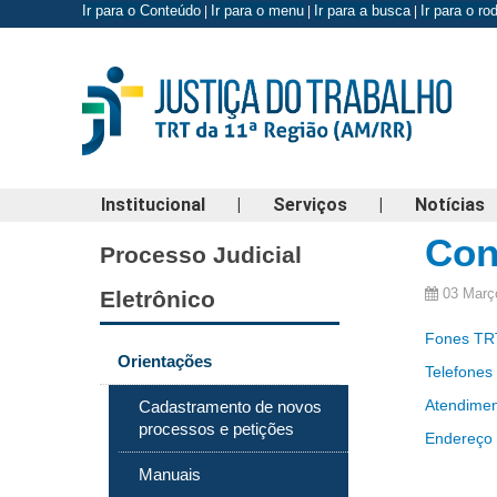
Ir para o Conteúdo
Ir para o menu
Ir para a busca
Ir para o r
|
|
|
Institucional
|
Serviços
|
Notícias
Con
Processo Judicial
03 Març
Eletrônico
Fones TR
Orientações
Telefones
Atendimen
Cadastramento de novos
processos e petições
Endereço
Manuais