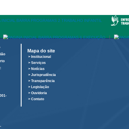
|
o
Mapa do site
ião
> Institucional
rto
> Serviços
:
> Notícias
o
> Jurisprudência
> Transparência
> Legislação
> Ouvidoria
001-
> Contato
-