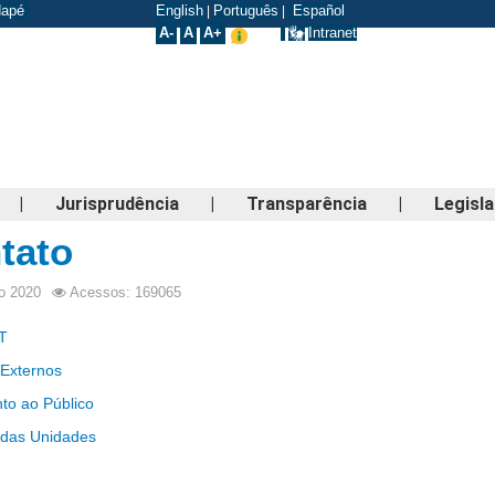
odapé
English
Português
Español
|
|
A-
A
A+
Intranet
|
Jurisprudência
|
Transparência
|
Legisl
tato
o 2020
Acessos: 169065
T
 Externos
to ao Público
 das Unidades