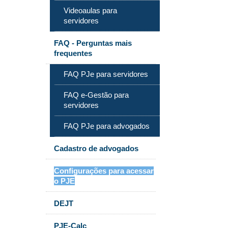
Videoaulas para
servidores
FAQ - Perguntas mais
frequentes
FAQ PJe para servidores
FAQ e-Gestão para
servidores
FAQ PJe para advogados
Cadastro de advogados
Configurações para acessar
o PJE
DEJT
PJE-Calc