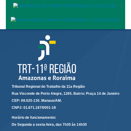
Servidores
|
Comitê de Segurança Permanente
Comitê de Combate ao Trabalho Infantil e de Estímulo à
Aprendizagem
Comitê de Incentivo à Participação Institucional Feminina
no âmbito do TRT-11
Comitê de Prevenção e Enfrentamento do Assédio
Moral, do Assédio Sexual e da Discriminação
Comissão Permanente de Gestão Socioambiental
Comitê Gestor do Plano de Contratações e Aquisições
no Âmbito do TRT11
Tribunal Regional do Trabalho da 11a Região
Grupo Operacional do Centro de Inteligência
Rua Visconde de Porto Alegre, 1265. Bairro: Praça 14 de Janeiro
Comitê de Equidade de Raça, Gênero e Diversidade
CEP: 69.020-130. Manaus/AM.
CNPJ: 01.671.187/0001-18
Comitê PopRuaJud
Comissão de Justiça Itinerante
Horário de funcionamento:
De Segunda a sexta-feira, das 7h30 às 14h30
Comissão Permanente de Avaliação Documental