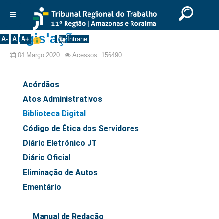
Ir para o Conteúdo
Ir para o menu
Ir para a busca
Ir para o rodapé
|
|
|
English
Português
Español
|
|
Institucional
Legislação
A-
A
A+
Intranet
Histórico
04 Março 2020
Acessos: 156490
Presidência
Corregedoria
Acórdãos
Composição
Atos Administrativos
Biblioteca Digital
Desembargadores
Código de Ética dos Servidores
Seções Especializadas
Diário Eletrônico JT
Turmas
Diário Oficial
Varas do Trabalho
Eliminação de Autos
Juízes Manaus
Ementário
Juízes Roraima
Juízes Interior
Manual de Redação