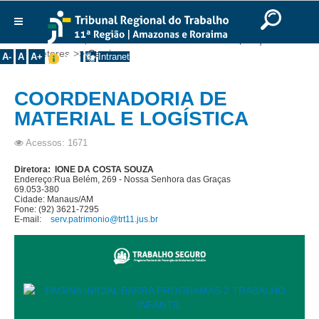
Ir para o Conteúdo
Ir para o menu
Ir para a busca
Ir para o rodapé
|
|
|
English
Português
Español
|
|
Você está aqui:
Início
>>
Institucional
>>
Composição
>>
Institucional
Diretores
>>
Serviços
A-
A
A+
Intranet
Histórico
COORDENADORIA DE
Presidência
MATERIAL E LOGÍSTICA
Corregedoria
Composição
Acessos: 1671
Desembargadores
Diretora: IONE DA COSTA SOUZA
Endereço:
Rua Belém, 269 - Nossa Senhora das Graças
Seções Especializadas
69.053-380
Cidade: Manaus/AM
Fone: (92) 3621-7295
Turmas
E-mail:
serv.patrimonio@trt11.jus.br
Varas do Trabalho
Juízes Manaus
Juízes Roraima
Juízes Interior