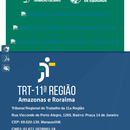
Juízes Substitutos
Diretores
Comitês
|
Comitê Gestor Regional do PJe
Comitê Gestor Regional do e-Gestão e de Tabelas
Libras
Processuais Unificadas
Voz
Comitê do Datajud
Comissão Regional de Pesquisa Judiciária e Ciência de
+ Acessibilidade
Dados
Comissão de Ética
Comitê de Priorização do Primeiro Grau
Comissão de Uniformização de Jurisprudência
Tribunal Regional do Trabalho da 11a Região
Comitê de Gestão de Pessoas
Rua Visconde de Porto Alegre, 1265. Bairro: Praça 14 de Janeiro
Comissão de Vitaliciamento
CEP: 69.020-130. Manaus/AM.
Comitê de Atenção Integral à Saúde de Magistrados e
CNPJ: 01.671.187/0001-18