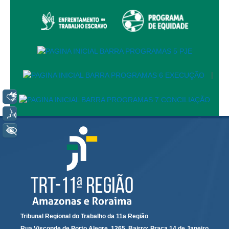
Juízes Substitutos
Diretores
Comitês
Comitê Gestor Regional do PJe
|
Comitê Gestor Regional do e-Gestão e de Tabelas
Processuais Unificadas
Libras
Comitê do Datajud
Voz
Comissão Regional de Pesquisa Judiciária e Ciência de
Dados
+ Acessibilidade
Comissão de Ética
Comitê de Priorização do Primeiro Grau
Comissão de Uniformização de Jurisprudência
Comitê de Gestão de Pessoas
Comissão de Vitaliciamento
Tribunal Regional do Trabalho da 11a Região
Comitê de Atenção Integral à Saúde de Magistrados e
Rua Visconde de Porto Alegre, 1265. Bairro: Praça 14 de Janeiro