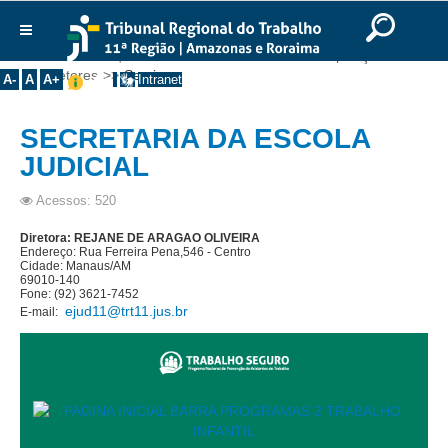
Ir para o Conteúdo
Ir para o menu
Ir para a busca
Ir para o rodapé
|
|
|
English
Português
Español
|
|
Você está aqui:
Início
>>
Institucional
>>
Composição
>>
Institucional
Diretores
>>
Serviços
A-
A
A+
Intranet
Histórico
SECRETARIA DA ESCOLA
Presidência
JUDICIAL
Corregedoria
Composição
Acessos: 520
Desembargadores
Diretora: REJANE DE ARAGAO OLIVEIRA
Endereço: Rua Ferreira Pena,546 - Centro
Seções Especializadas
Cidade: Manaus/AM
69010-140
Fone: (92) 3621-7452
Turmas
ejud11@trt11.jus.br
E-mail:
Varas do Trabalho
Juízes Manaus
Juízes Roraima
Juízes Interior