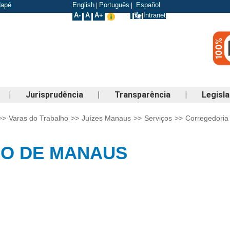
odapé
English
Português
Español
|
|
A-
A
A+
Intranet
|
Jurisprudência
|
Transparência
|
Legisl
>>
Varas do Trabalho
>>
Juízes Manaus
>>
Serviços
>>
Corregedoria
HO DE MANAUS