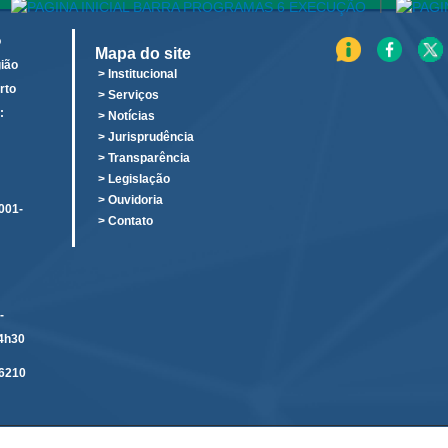
|
o
Mapa do site
ião
> Institucional
rto
> Serviços
:
> Notícias
o
> Jurisprudência
> Transparência
> Legislação
> Ouvidoria
001-
> Contato
-
14h30
6210