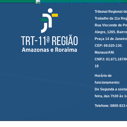
Tribunal Regional d
Trabalho da 11a Reg
Rua Visconde de Po
Alegre, 1265. Bairro
Praça 14 de Janeir
CEP: 69.020-130.
Manaus/AM.
CNPJ: 01.671.187/0
18
Horário de
funcionamento:
De Segunda a sexta
feira, das 7h30 às 
Telefone:
0800-923-