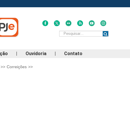
ação
|
Ouvidoria
|
Contato
>>
Correições
>>