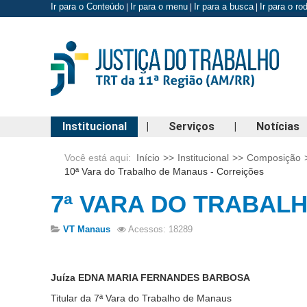
Ir para o Conteúdo
Ir para o menu
Ir para a busca
Ir para o r
|
|
|
Institucional
|
Serviços
|
Notícias
Você está aqui:
Início
>>
Institucional
>>
Composição
10ª Vara do Trabalho de Manaus - Correições
7ª VARA DO TRABAL
VT Manaus
Acessos: 18289
Juíza EDNA MARIA FERNANDES BARBOSA
Titular da 7ª Vara do Trabalho de Manaus