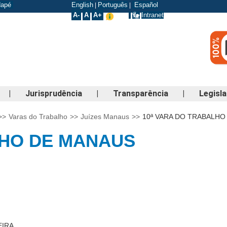
odapé
English
Português
Español
|
|
A-
A
A+
Intranet
|
Jurisprudência
|
Transparência
|
Legisl
>>
Varas do Trabalho
>>
Juízes Manaus
>>
10ª VARA DO TRABALHO
LHO DE MANAUS
EIRA