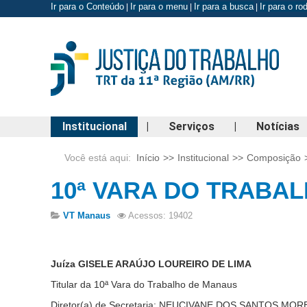
Ir para o Conteúdo
Ir para o menu
Ir para a busca
Ir para o r
|
|
|
Institucional
|
Serviços
|
Notícias
Você está aqui:
Início
>>
Institucional
>>
Composição
10ª VARA DO TRABA
VT Manaus
Acessos: 19402
Juíza GISELE ARAÚJO LOUREIRO DE LIMA
Titular da 10ª Vara do Trabalho de Manaus
Diretor(a) de Secretaria: NEUCIVANE DOS SANTOS MOR