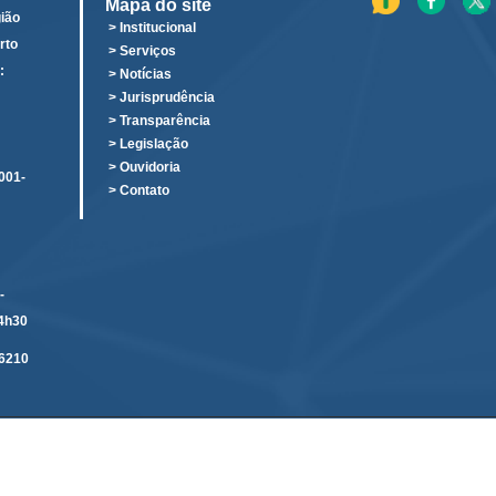
Mapa do site
ião
> Institucional
rto
> Serviços
:
> Notícias
o
> Jurisprudência
> Transparência
> Legislação
> Ouvidoria
001-
> Contato
-
14h30
6210