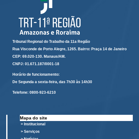
Servidores
Comitê de Segurança Permanente
Comitê de Combate ao Trabalho Infantil e de Estímulo à
Aprendizagem
Comitê de Incentivo à Participação Institucional Feminina
Tribunal Regional do Trabalho da 11a Região
no âmbito do TRT-11
Rua Visconde de Porto Alegre, 1265. Bairro: Praça 14 de Janeiro
Comitê de Prevenção e Enfrentamento do Assédio
CEP: 69.020-130. Manaus/AM.
Moral, do Assédio Sexual e da Discriminação
CNPJ: 01.671.187/0001-18
Comissão Permanente de Gestão Socioambiental
Horário de funcionamento:
Comitê Gestor do Plano de Contratações e Aquisições
De Segunda a sexta-feira, das 7h30 às 14h30
no Âmbito do TRT11
Telefone:
0800-923-6210
Grupo Operacional do Centro de Inteligência
Comitê de Equidade de Raça, Gênero e Diversidade
Comitê PopRuaJud
Mapa do site
Comissão de Justiça Itinerante
> Institucional
> Serviços
Comissão Permanente de Avaliação Documental