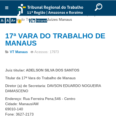
Ir para o Conteúdo
Ir para o menu
Ir para a busca
Ir para o rodapé
|
|
|
English
Português
Español
|
|
Você está aqui:
Início
>>
Institucional
>>
Composição
>>
Institucional
Varas do Trabalho
>>
Juízes Manaus
A-
A
A+
Intranet
Histórico
17ª VARA DO TRABALHO DE
Presidência
MANAUS
Corregedoria
Composição
VT Manaus
Acessos: 17973
Desembargadores
Seções Especializadas
Juiz titular: ADELSON SILVA DOS SANTOS
Turmas
Titular da 17ª Vara do Trabalho de Manaus
Varas do Trabalho
Diretor (a) de Secretaria: DAVSON EDUARDO NOGUEIRA
DAMASCENO
Juízes Manaus
Endereço: Rua Ferreira Pena,546 - Centro
Juízes Roraima
Cidade: Manaus/AM
Juízes Interior
69010-140
Fone: 3627-2173