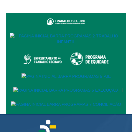
Juízes Substitutos
Diretores
Comitês
Comitê Gestor Regional do PJe
Comitê Gestor Regional do e-Gestão e de Tabelas
Processuais Unificadas
Comitê do Datajud
Comissão Regional de Pesquisa Judiciária e Ciência de
Dados
Comissão de Ética
|
Comitê de Priorização do Primeiro Grau
Comissão de Uniformização de Jurisprudência
Comitê de Gestão de Pessoas
Comissão de Vitaliciamento
Comitê de Atenção Integral à Saúde de Magistrados e