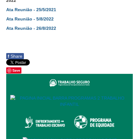
2022
Servidores
Ata Reunião - 25/5/2021
Comitê de Segurança Permanente
Ata Reunião - 5/8/2022
Comitê de Combate ao Trabalho Infantil e de Estímulo à
Ata Reunião - 26/8/2022
Aprendizagem
Comitê de Incentivo à Participação Institucional Feminina
no âmbito do TRT-11
Comitê de Prevenção e Enfrentamento do Assédio
f
Share
Moral, do Assédio Sexual e da Discriminação
Comissão Permanente de Gestão Socioambiental
Save
Comitê Gestor do Plano de Contratações e Aquisições
no Âmbito do TRT11
Grupo Operacional do Centro de Inteligência
Comitê de Equidade de Raça, Gênero e Diversidade
Comitê PopRuaJud
Comissão de Justiça Itinerante
Comissão Permanente de Avaliação Documental