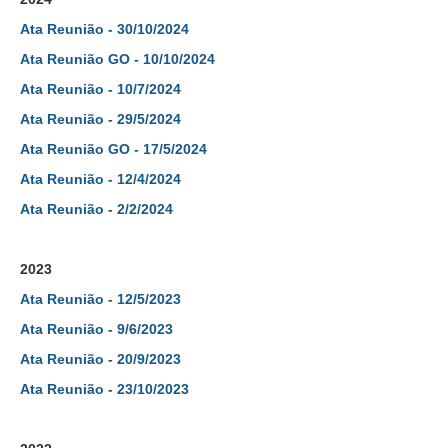
Juízes Substitutos
Ata Reunião - 30/10/2024
Diretores
Ata Reunião GO - 10/10/2024
Comitês
Ata Reunião - 10/7/2024
Ata Reunião - 29/5/2024
Comitê Gestor Regional do PJe
Ata Reunião GO - 17/5/2024
Comitê Gestor Regional do e-Gestão e de Tabelas
Processuais Unificadas
Ata Reunião - 12/4/2024
Comitê do Datajud
Ata Reunião - 2/2/2024
Comissão Regional de Pesquisa Judiciária e Ciência de
Dados
2023
Comissão de Ética
Ata Reunião - 12/5/2023
Comitê de Priorização do Primeiro Grau
Ata Reunião - 9/6/2023
Comissão de Uniformização de Jurisprudência
Ata Reunião - 20/9/2023
Comitê de Gestão de Pessoas
Ata Reunião - 23/10/2023
Comissão de Vitaliciamento
Comitê de Atenção Integral à Saúde de Magistrados e