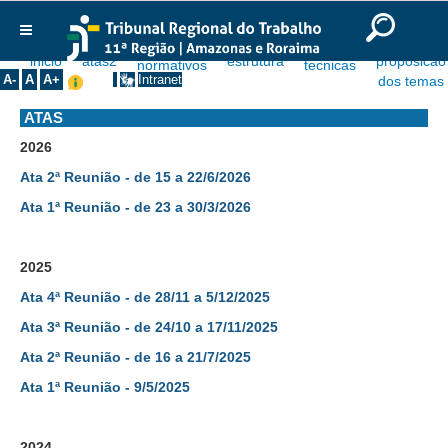
Ir para o Conteúdo
Ir para o menu
Ir para a busca
Ir para o rodapé
|
|
|
English
Português
Español
|
|
Institucional
A-
A
A+
Intranet
Histórico
ATAS
Presidência
2026
Corregedoria
Ata 2ª Reunião - de 15 a 22/6/2026
Composição
Ata 1ª Reunião - de 23 a 30/3/2026
Desembargadores
2025
Seções Especializadas
Ata 4ª Reunião - de 28/11 a 5/12/2025
Turmas
Ata 3ª Reunião - de 24/10 a 17/11/2025
Varas do Trabalho
Ata 2ª Reunião - de 16 a 21/7/2025
Juízes Manaus
Ata 1ª Reunião - 9/5/2025
Juízes Roraima
Juízes Interior
2024