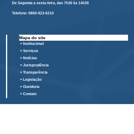
De Segunda a sexta-feira, das 7h30 às 14h30
Responsabilidade Socioambiental
Telefone:
0800-923-6210
Comissão Permanente de Acessibilidade e Inclusão
Escola Judicial
Programa Trabalho Seguro
Mapa do site
Coordenadoria de Saúde
> Institucional
> Serviços
|
> Notícias
Serviços
> Jurisprudência
> Transparência
Ação Trabalhista (Atermação)
> Legislação
> Ouvidoria
Atermação On-line - Interior de Roraima
> Contato
Atermação On-line - Interior do Amazonas
Agendamento de Reclamação Verbal
Glossário
Consulta de Pautas
Atas de Sessões do Pleno