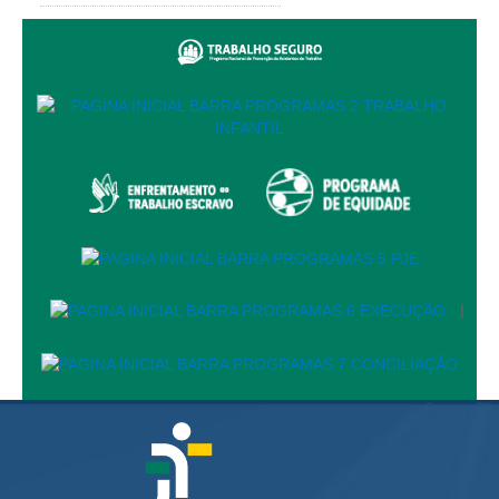
Automação e IA
Governança
Governança de TI
Gestão Estratégica
Governança das Contratações Obras
Rede de Governança Colaborativa
Gestão de Riscos
Laboratório de Inovação
|
Assessoria de Governança de Gestão de Pessoas
Sites Institucionais
Biblioteca
Centro de Memória
Educação a distância