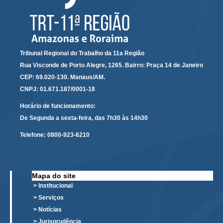
Responsabilidade Socioambiental
Comissão Permanente de Acessibilidade e Inclusão
Escola Judicial
Tribunal Regional do Trabalho da 11a Região
Programa Trabalho Seguro
Rua Visconde de Porto Alegre, 1265. Bairro: Praça 14 de Janeiro
Coordenadoria de Saúde
CEP: 69.020-130. Manaus/AM.
|
CNPJ: 01.671.187/0001-18
Serviços
Horário de funcionamento:
De Segunda a sexta-feira, das 7h30 às 14h30
Ação Trabalhista (Atermação)
Telefone:
0800-923-6210
Atermação On-line - Interior de Roraima
Atermação On-line - Interior do Amazonas
Agendamento de Reclamação Verbal
Mapa do site
> Institucional
Glossário
> Serviços
Consulta de Pautas
> Notícias
Atas de Sessões do Pleno
> Jurisprudência