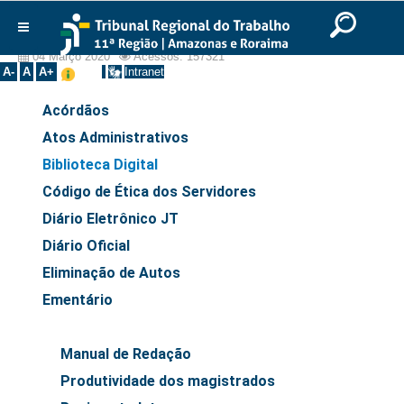
Ir para o Conteúdo
Ir para o menu
Ir para a busca
Ir para o rodapé
|
|
|
Legislação
English
Português
Español
|
|
Institucional
04 Março 2020
Acessos: 157321
A-
A
A+
Intranet
Histórico
Acórdãos
Presidência
Atos Administrativos
Corregedoria
Biblioteca Digital
Composição
Código de Ética dos Servidores
Desembargadores
Diário Eletrônico JT
Seções Especializadas
Diário Oficial
Turmas
Eliminação de Autos
Varas do Trabalho
Ementário
Juízes Manaus
Juízes Roraima
Manual de Redação
Juízes Interior
Produtividade dos magistrados