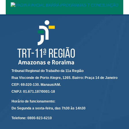
Servidores
Comitê de Segurança Permanente
Comitê de Combate ao Trabalho Infantil e de Estímulo à
Aprendizagem
Comitê de Incentivo à Participação Institucional Feminina
no âmbito do TRT-11
Comitê de Prevenção e Enfrentamento do Assédio
Moral, do Assédio Sexual e da Discriminação
Comissão Permanente de Gestão Socioambiental
Tribunal Regional do Trabalho da 11a Região
Comitê Gestor do Plano de Contratações e Aquisições
Rua Visconde de Porto Alegre, 1265. Bairro: Praça 14 de Janeiro
no Âmbito do TRT11
CEP: 69.020-130. Manaus/AM.
Grupo Operacional do Centro de Inteligência
CNPJ: 01.671.187/0001-18
Comitê de Equidade de Raça, Gênero e Diversidade
Horário de funcionamento:
Comitê PopRuaJud
De Segunda a sexta-feira, das 7h30 às 14h30
Comissão de Justiça Itinerante
Telefone:
0800-923-6210
Comissão Permanente de Avaliação Documental