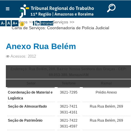
Ir para o Conteúdo
Ir para o menu
Ir para a busca
Ir para o rodapé
|
|
|
English
Português
Español
|
|
Você está aqui:
Início
>>
Contato
>>
Fale Conosco
>>
Institucional
Serviços
>>
Carta de Serviços
>>
A-
A
A+
Intranet
Carta de Serviços: Coordenadoria de Polícia Judicial
Histórico
Presidência
Anexo Rua Belém
Corregedoria
Acessos: 2012
Composição
Desembargadores
Endereço: Rua Belém, 269. Bairro: Nossa Senhora das Graças - CEP:
69.053-380. Manaus/AM
Seções Especializadas
Setor
Telefone
Ramal
Turmas
Coordenação de Material e
3621-7295
Prédio Anexo
Varas do Trabalho
Logística
Juízes Manaus
Seção de Almoxarifado
3621-7421
Rua Rua Belém, 269
3631-4161
Juízes Roraima
Seção de Patrimônio
3621-7422
Rua Rua Belém, 269
Juízes Interior
3631-4597