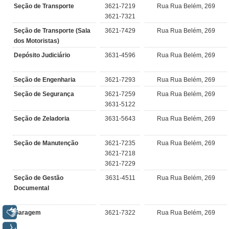
Juízes Substitutos
Seção de Transporte
3621-7219
Rua Rua Belém, 269
3621-7321
Diretores
Seção de Transporte (Sala
3621-7429
Rua Rua Belém, 269
dos Motoristas)
Comitês
Depósito Judiciário
3631-4596
Rua Rua Belém, 269
Comitê Gestor Regional do PJe
Comitê Gestor Regional do e-Gestão e de Tabelas
Seção de Engenharia
3621-7293
Rua Rua Belém, 269
Processuais Unificadas
Seção de Segurança
3621-7259
Rua Rua Belém, 269
Comitê do Datajud
3631-5122
Comissão Regional de Pesquisa Judiciária e Ciência de
Seção de Zeladoria
3631-5643
Rua Rua Belém, 269
Dados
Seção de Manutenção
3621-7235
Rua Rua Belém, 269
Comissão de Ética
3621-7218
Comitê de Priorização do Primeiro Grau
3621-7229
Comissão de Uniformização de Jurisprudência
Seção de Gestão
3631-4511
Rua Rua Belém, 269
Documental
Comitê de Gestão de Pessoas
Comissão de Vitaliciamento
Libras
Garagem
3621-7322
Rua Rua Belém, 269
Comitê de Atenção Integral à Saúde de Magistrados e
Voz