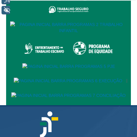
Servidores
+ Acessibilidade
Comitê de Segurança Permanente
Comitê de Combate ao Trabalho Infantil e de Estímulo à
Aprendizagem
Comitê de Incentivo à Participação Institucional Feminina
no âmbito do TRT-11
Comitê de Prevenção e Enfrentamento do Assédio
Moral, do Assédio Sexual e da Discriminação
Comissão Permanente de Gestão Socioambiental
Comitê Gestor do Plano de Contratações e Aquisições
|
no Âmbito do TRT11
Grupo Operacional do Centro de Inteligência
Comitê de Equidade de Raça, Gênero e Diversidade
Comitê PopRuaJud
Comissão de Justiça Itinerante
Comissão Permanente de Avaliação Documental