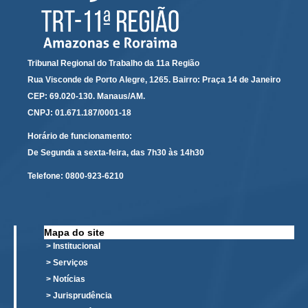
Automação e IA
Governança
Tribunal Regional do Trabalho da 11a Região
Governança de TI
Rua Visconde de Porto Alegre, 1265. Bairro: Praça 14 de Janeiro
Gestão Estratégica
CEP: 69.020-130. Manaus/AM.
Governança das Contratações Obras
CNPJ: 01.671.187/0001-18
Rede de Governança Colaborativa
Horário de funcionamento:
De Segunda a sexta-feira, das 7h30 às 14h30
Gestão de Riscos
Laboratório de Inovação
Telefone:
0800-923-6210
Assessoria de Governança de Gestão de Pessoas
Sites Institucionais
Mapa do site
> Institucional
Biblioteca
> Serviços
Centro de Memória
> Notícias
> Jurisprudência
Educação a distância