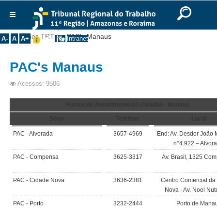
Ir para o Conteúdo
Ir para o menu
Ir para a busca
Ir para o rodapé
|
|
|
English
Português
Español
|
|
Você está aqui:
Início
>>
Contato
>>
Fale Conosco
>>
Institucional
Fones TRT
>>
PAC's Manaus
A-
A
A+
Intranet
Histórico
PAC's Manaus
Presidência
Corregedoria
Acessos: 9506
Composição
Postos de Atendimento ao Cidadão - Manaus
Desembargadores
Setor
Telefone
Local
Seções Especializadas
PAC - Alvorada
3657-4969
End: Av. Desdor João
n°4.922 – Alvor
Turmas
PAC - Compensa
3625-3317
Av. Brasil, 1325 Com
Varas do Trabalho
Juízes Manaus
PAC - Cidade Nova
3636-2381
Centro Comercial da
Juízes Roraima
Nova - Av. Noel Nute
Juízes Interior
PAC - Porto
3232-2444
Porto de Mana