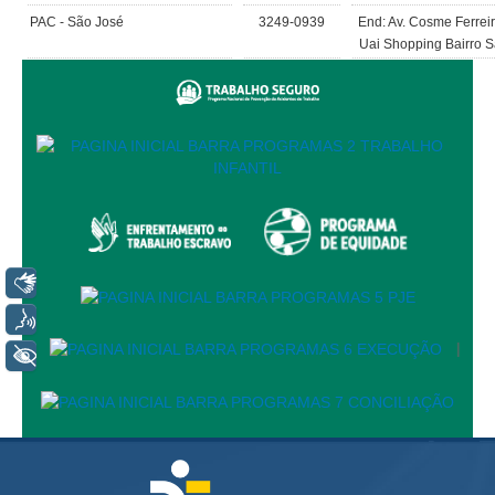
Juízes Substitutos
PAC - São José
3249-0939
End: Av. Cosme Ferreir
Diretores
Uai Shopping Bairro S
Comitês
Comitê Gestor Regional do PJe
Comitê Gestor Regional do e-Gestão e de Tabelas
Processuais Unificadas
Comitê do Datajud
Comissão Regional de Pesquisa Judiciária e Ciência de
Dados
Libras
Comissão de Ética
Voz
Comitê de Priorização do Primeiro Grau
|
+ Acessibilidade
Comissão de Uniformização de Jurisprudência
Comitê de Gestão de Pessoas
Comissão de Vitaliciamento
Comitê de Atenção Integral à Saúde de Magistrados e