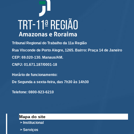
Servidores
Comitê de Segurança Permanente
Comitê de Combate ao Trabalho Infantil e de Estímulo à
Aprendizagem
Comitê de Incentivo à Participação Institucional Feminina
no âmbito do TRT-11
Tribunal Regional do Trabalho da 11a Região
Rua Visconde de Porto Alegre, 1265. Bairro: Praça 14 de Janeiro
Comitê de Prevenção e Enfrentamento do Assédio
CEP: 69.020-130. Manaus/AM.
Moral, do Assédio Sexual e da Discriminação
CNPJ: 01.671.187/0001-18
Comissão Permanente de Gestão Socioambiental
Horário de funcionamento:
Comitê Gestor do Plano de Contratações e Aquisições
De Segunda a sexta-feira, das 7h30 às 14h30
no Âmbito do TRT11
Grupo Operacional do Centro de Inteligência
Telefone:
0800-923-6210
Comitê de Equidade de Raça, Gênero e Diversidade
Comitê PopRuaJud
Mapa do site
Comissão de Justiça Itinerante
> Institucional
Comissão Permanente de Avaliação Documental
> Serviços