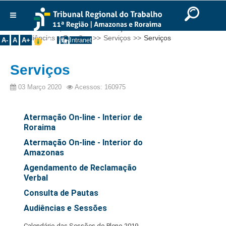
Ir para o Conteúdo
Ir para o menu
Ir para a busca
Ir para o rodapé
|
|
|
English
Português
Español
|
|
Você está aqui:
Início
>>
Serviços
>>
Institucional
Audiências e Sessões
>>
Serviços
>>
Serviços
A-
A
A+
Intranet
Histórico
Serviços
Presidência
Corregedoria
03 Março 2020
Acessos: 160975
Composição
Atermação On-line - Interior de
Desembargadores
Roraima
Seções Especializadas
Atermação On-line - Interior do
Turmas
Amazonas
Varas do Trabalho
Agendamento de Reclamação
Verbal
Juízes Manaus
Consulta de Pautas
Juízes Roraima
Audiências e Sessões
Juízes Interior
Calendário das Sessões do Pleno 2019