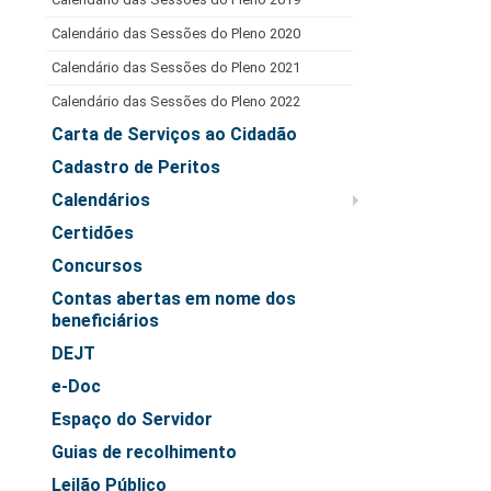
Juízes Substitutos
Calendário das Sessões do Pleno 2020
Diretores
Calendário das Sessões do Pleno 2021
Comitês
Calendário das Sessões do Pleno 2022
Comitê Gestor Regional do PJe
Carta de Serviços ao Cidadão
Comitê Gestor Regional do e-Gestão e de Tabelas
Cadastro de Peritos
Processuais Unificadas
Calendários
Comitê do Datajud
Certidões
Comissão Regional de Pesquisa Judiciária e Ciência de
Concursos
Dados
Contas abertas em nome dos
Comissão de Ética
beneficiários
Comitê de Priorização do Primeiro Grau
DEJT
Comissão de Uniformização de Jurisprudência
e-Doc
Comitê de Gestão de Pessoas
Espaço do Servidor
Comissão de Vitaliciamento
Guias de recolhimento
Comitê de Atenção Integral à Saúde de Magistrados e
Leilão Público