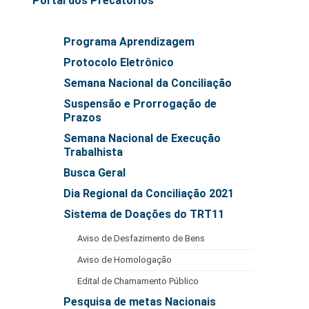
Portal dos Precatórios
Automação e IA
Programa Aprendizagem
Governança
Protocolo Eletrônico
Governança de TI
Semana Nacional da Conciliação
Gestão Estratégica
Suspensão e Prorrogação de
Governança das Contratações Obras
Prazos
Rede de Governança Colaborativa
Semana Nacional de Execução
Trabalhista
Gestão de Riscos
Busca Geral
Laboratório de Inovação
Dia Regional da Conciliação 2021
Assessoria de Governança de Gestão de Pessoas
Sistema de Doações do TRT11
Sites Institucionais
Aviso de Desfazimento de Bens
Biblioteca
Aviso de Homologação
Centro de Memória
Edital de Chamamento Público
Educação a distância
Pesquisa de metas Nacionais