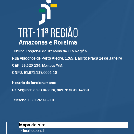
Audiências e Sessões
Calendário das Sessões da 1ª Turma 2026
Calendário de Sessões da 2ª Turma - 2026
Calendário das Sessões da 3ª Turma 2026
Calendário das Sessões do Pleno e Especializadas 2026
Tribunal Regional do Trabalho da 11a Região
Carta de Serviços ao Cidadão
Rua Visconde de Porto Alegre, 1265. Bairro: Praça 14 de Janeiro
CEP: 69.020-130. Manaus/AM.
Cartilhas
CNPJ: 01.671.187/0001-18
Cadastro de Peritos, Tradutores e Intérpretes
Horário de funcionamento:
Calendários
De Segunda a sexta-feira, das 7h30 às 14h30
Calendário Geral
Telefone:
0800-923-6210
Calendário de Eventos
Calendário de Eventos passados
Mapa do site
Calendário das Sessões
> Institucional