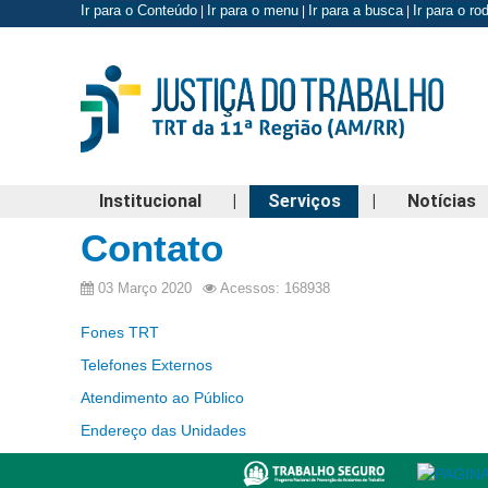
Ir para o Conteúdo
Ir para o menu
Ir para a busca
Ir para o r
|
|
|
Institucional
|
Serviços
|
Notícias
Contato
03 Março 2020
Acessos: 168938
Fones TRT
Telefones Externos
Atendimento ao Público
Endereço das Unidades