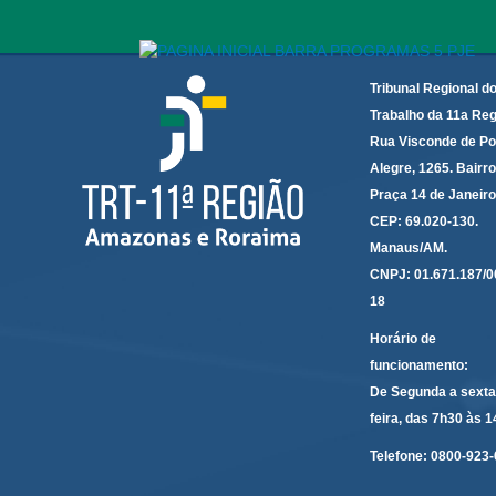
Tribunal Regional d
Trabalho da 11a Reg
Rua Visconde de Po
Alegre, 1265. Bairro
Praça 14 de Janeir
CEP: 69.020-130.
Manaus/AM.
CNPJ: 01.671.187/0
18
Horário de
funcionamento:
De Segunda a sexta
feira, das 7h30 às 
Telefone:
0800-923-