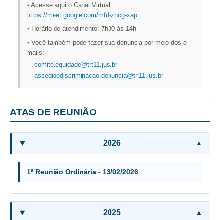
• Acesse aqui o Canal Virtual:
Responsabilidade Socioambiental
https://meet.google.com/mfd-zncg-xap
Comissão Permanente de Acessibilidade e Inclusão
• Horário de atendimento: 7h30 às 14h
Escola Judicial
• Você também pode fazer sua denúncia por meio dos e-
mails:
Programa Trabalho Seguro
comite.equidade@trt11.jus.br
Coordenadoria de Saúde
assedioediscriminacao.denuncia@trt11.jus.br
|
Serviços
ATAS DE REUNIÃO
Ação Trabalhista (Atermação)
Atermação On-line - Interior de Roraima
2026
Atermação On-line - Interior do Amazonas
1ª Reunião Ordinária - 13/02/2026
Agendamento de Reclamação Verbal
Glossário
Consulta de Pautas
2025
Atas de Sessões do Pleno