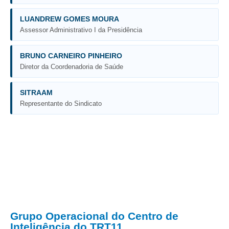
Licitações, contratos e Instrumentos
LUANDREW GOMES MOURA
Gestão de Pessoas
Assessor Administrativo I da Presidência
Auditoria e Prestação de Contas
BRUNO CARNEIRO PINHEIRO
Sustentabilidade
Diretor da Coordenadoria de Saúde
Acessibilidade
LGPD
SITRAAM
Representante do Sindicato
|
Legislação
Acórdãos
Atos Administrativos
Biblioteca Digital
Código de Ética dos Servidores
Diário Eletrônico JT
Grupo Operacional do Centro de
Inteligência do TRT11