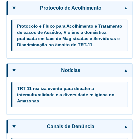
Juízes Substitutos
Protocolo de Acolhimento
Diretores
Comitês
Protocolo e Fluxo para Acolhimento e Tratamento
de casos de Assédio, Violência doméstica
Comitê Gestor Regional do PJe
praticada em face de Magistradas e Servidoras e
Discriminação no âmbito do TRT-11.
Comitê Gestor Regional do e-Gestão e de Tabelas
Processuais Unificadas
Comitê do Datajud
Notícias
Comissão Regional de Pesquisa Judiciária e Ciência de
Dados
Comissão de Ética
TRT-11 realiza evento para debater a
interculturalidade e a diversidade religiosa no
Comitê de Priorização do Primeiro Grau
Amazonas
Comissão de Uniformização de Jurisprudência
Comitê de Gestão de Pessoas
Canais de Denúncia
Comissão de Vitaliciamento
Comitê de Atenção Integral à Saúde de Magistrados e