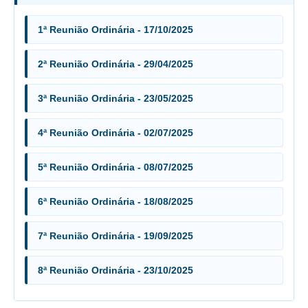
Audiências e Sessões
1ª Reunião Ordinária - 17/10/2025
Calendário das Sessões da 1ª Turma 2026
2ª Reunião Ordinária - 29/04/2025
Calendário de Sessões da 2ª Turma - 2026
Calendário das Sessões da 3ª Turma 2026
3ª Reunião Ordinária - 23/05/2025
Calendário das Sessões do Pleno e Especializadas 2026
Carta de Serviços ao Cidadão
4ª Reunião Ordinária - 02/07/2025
Cartilhas
5ª Reunião Ordinária - 08/07/2025
Cadastro de Peritos, Tradutores e Intérpretes
6ª Reunião Ordinária - 18/08/2025
Calendários
Calendário Geral
7ª Reunião Ordinária - 19/09/2025
Calendário de Eventos
Calendário de Eventos passados
8ª Reunião Ordinária - 23/10/2025
Calendário das Sessões