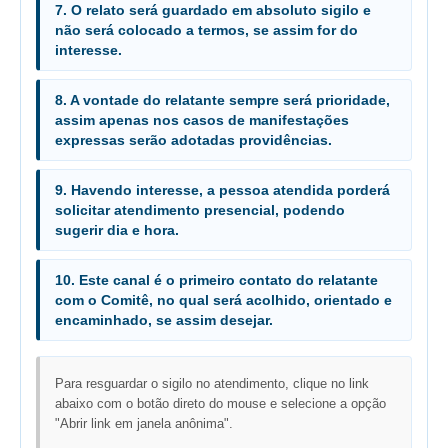
7. O relato será guardado em absoluto sigilo e
Automação e IA
não será colocado a termos, se assim for do
interesse.
Governança
Governança de TI
8. A vontade do relatante sempre será prioridade,
assim apenas nos casos de manifestações
Gestão Estratégica
expressas serão adotadas providências.
Governança das Contratações Obras
9. Havendo interesse, a pessoa atendida porderá
Rede de Governança Colaborativa
solicitar atendimento presencial, podendo
Gestão de Riscos
sugerir dia e hora.
Laboratório de Inovação
10. Este canal é o primeiro contato do relatante
Assessoria de Governança de Gestão de Pessoas
com o Comitê, no qual será acolhido, orientado e
encaminhado, se assim desejar.
Sites Institucionais
Biblioteca
Para resguardar o sigilo no atendimento, clique no link
Centro de Memória
abaixo com o botão direto do mouse e selecione a opção
"Abrir link em janela anônima".
Educação a distância