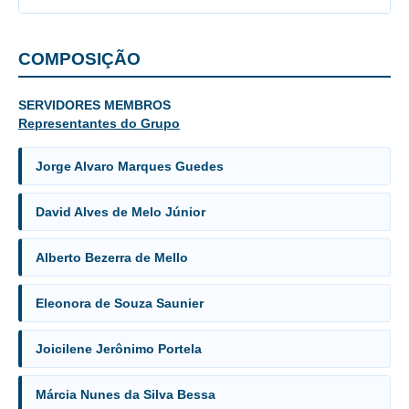
Faça sua Manifestação
COMPOSIÇÃO
Acompanhe sua manifestação
Ouvidoria Da Mulher
SERVIDORES MEMBROS
Serviço de Informação ao Cidadão - SIC
Representantes do Grupo
Relatórios Estatísticos
Jorge Alvaro Marques Guedes
Consulte o seu Processo Trabalhista
Lei Geral de Proteção de Dados - LGPD
David Alves de Melo Júnior
Integração das Ouvidorias
Alberto Bezerra de Mello
O que é Ouvidoria?
Eleonora de Souza Saunier
Carta de Serviços à Cidadania
Ouvidoria no CSJT
Joicilene Jerônimo Portela
Dúvidas Frequentes
Avalie os Serviços da Ouvidoria
Márcia Nunes da Silva Bessa