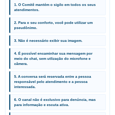
Servidores
1. O Comitê mantém o sigilo em todos os seus
atendimentos.
Comitê de Segurança Permanente
Comitê de Combate ao Trabalho Infantil e de Estímulo à
2. Para o seu conforto, você pode utilizar um
Aprendizagem
pseudônimo.
Comitê de Incentivo à Participação Institucional Feminina
no âmbito do TRT-11
3. Não é necessário exibir sua imagem.
Comitê de Prevenção e Enfrentamento do Assédio
Moral, do Assédio Sexual e da Discriminação
4. É possível encaminhar sua mensagem por
Comissão Permanente de Gestão Socioambiental
meio do chat, sem utlização do microfone e
câmera.
Comitê Gestor do Plano de Contratações e Aquisições
no Âmbito do TRT11
5. A conversa será reservada entre a pessoa
Grupo Operacional do Centro de Inteligência
responsável pelo atendimento e a pessoa
interessada.
Comitê de Equidade de Raça, Gênero e Diversidade
Comitê PopRuaJud
6. O canal não é exclusivo para denúncia, mas
Comissão de Justiça Itinerante
para informação e escuta ativa.
Comissão Permanente de Avaliação Documental