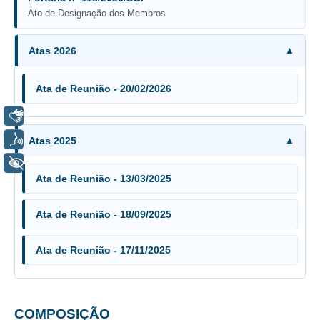
Ato de Designação dos Membros
Todas as Notícias
Buscar Notícias
Atas 2026
Comunicados
Ata de Reunião - 20/02/2026
Campanhas
Galeria de Fotos
Libras
Redes Sociais
Voz
Atas 2025
Fale com a Comunicação
+ Acessibilidade
Ata de Reunião - 13/03/2025
Logomarca
|
Ata de Reunião - 18/09/2025
Jurisprudência
Ata de Reunião - 17/11/2025
Consulta Jurisprudencial
Falcão - Busca por Jurisprudência
Pangea - precedentes qualificados
COMPOSIÇÃO
Súmulas