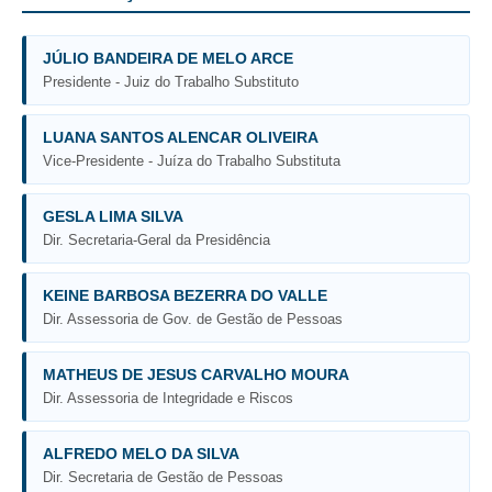
Precedentes e Ações Coletivas
JÚLIO BANDEIRA DE MELO ARCE
Centro de Inteligência
Presidente - Juiz do Trabalho Substituto
Unidade de Monitoramento e Fiscalização - UMF
Assédio Eleitoral
LUANA SANTOS ALENCAR OLIVEIRA
Vice-Presidente - Juíza do Trabalho Substituta
|
Transparência
GESLA LIMA SILVA
Dir. Secretaria-Geral da Presidência
Portal Transparência
Gestão
KEINE BARBOSA BEZERRA DO VALLE
Dir. Assessoria de Gov. de Gestão de Pessoas
Audiências e Sessões
Serviço de Informação ao Cidadão
MATHEUS DE JESUS CARVALHO MOURA
Ouvidoria
Dir. Assessoria de Integridade e Riscos
Tecnologia da Informação e Comunicação
ALFREDO MELO DA SILVA
Dir. Secretaria de Gestão de Pessoas
Gestão Orcamentária