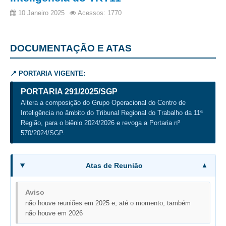
Diário Oficial
10 Janeiro 2025
Acessos: 1770
Eliminação de Autos
Ementário
DOCUMENTAÇÃO E ATAS
Manual de Redação
Produtividade dos magistrados
📍 PORTARIA VIGENTE:
Regimento Interno
PORTARIA 291/2025/SGP
Altera a composição do Grupo Operacional do Centro de
Regulamento Geral
Inteligência no âmbito do Tribunal Regional do Trabalho da 11ª
Resolução do Plantão Judiciário
Região, para o biênio 2024/2026 e revoga a Portaria nº
570/2024/SGP.
Revistas
Manuais do CNJ
Atas de Reunião
Estrutura Organizacional
Protocolos de Julgamento
Aviso
|
não houve reuniões em 2025 e, até o momento, também
não houve em 2026
Ouvidoria