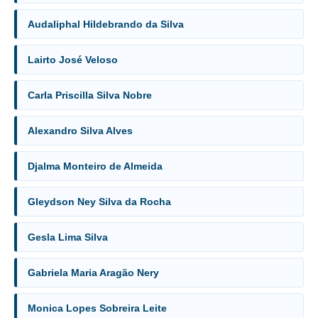
Faça sua Manifestação
Audaliphal Hildebrando da Silva
Denúncia Assédio Moral ou Sexual
Denúncia Assédio Eleitoral
Lairto José Veloso
Notícia de Irregularidade Anônima
Denúncia Atos de Corrupção
Carla Priscilla Silva Nobre
|
Alexandro Silva Alves
Contato
Djalma Monteiro de Almeida
Contatos - Trabalho Remoto
Gleydson Ney Silva da Rocha
Fale Conosco
Atendimento ao Público
Gesla Lima Silva
Fones TRT
Fones TST
Gabriela Maria Aragão Nery
Endereços das Unidades
Monica Lopes Sobreira Leite
Balcão Virtual