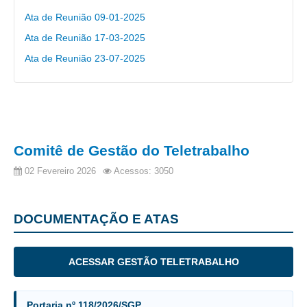
Protocolo Eletrônico
Ata de Reunião 09-01-2025
Suspensão e Prorrogação de Prazos
Ata de Reunião 17-03-2025
Busca Geral
Ata de Reunião 23-07-2025
Portal de Doações do TRT11
Estatísticas
Pesquisa de metas Nacionais
Acessibilidade
Comitê de Gestão do Teletrabalho
Editais de Credenciamento
Pontos de Inclusão Digital
02 Fevereiro 2026
Acessos: 3050
Monitoramento do Serviços de TIC
Conexão Inclusiva
DOCUMENTAÇÃO E ATAS
Inscrições
Informe de Rendimentos - 2026
ACESSAR GESTÃO TELETRABALHO
|
Portaria nº 118/2026/SGP
Notícias