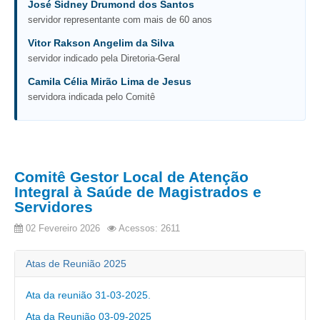
José Sidney Drumond dos Santos
PJE
servidor representante com mais de 60 anos
Plantão Judiciário
Vitor Rakson Angelim da Silva
Cadastrar Processos
servidor indicado pela Diretoria-Geral
Listar Processos
Camila Célia Mirão Lima de Jesus
servidora indicada pelo Comitê
Portal Conciliação
Inscrição para mediação e conciliação – Cejusc 1º e 2º
grau
Perguntas Frequentes
Comitê Gestor Local de Atenção
Eventos
Integral à Saúde de Magistrados e
Portal Execução
Servidores
Portal Proad
02 Fevereiro 2026
Acessos: 2611
Portal dos Precatórios e Requisições de
Atas de Reunião 2025
Pequeno Valor
Ata da reunião 31-03-2025.
Programa Aprendizagem
Ata da Reunião 03-09-2025