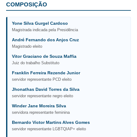
Calendário das Correições
COMPOSIÇÃO
Calendário de Suspensão
Calendário da Justiça Itinerante
Yone Silva Gurgel Cardoso
Certidões
Magistrada indicada pela Presidência
Concursos
André Fernando dos Anjos Cruz
Magistrado eleito
Contas abertas em nome dos beneficiários
Vitor Graciano de Souza Maffia
Diários Eletrônicos
Juiz do trabalho Substituto
e-Doc
Franklin Ferreira Rezende Junior
Espaço do Servidor
servidor representante PCD eleito
Guias de recolhimento
Jhonathas David Torres da Silva
Leilão Público
servidor representante negro eleito
Mapa do site
Winder Jane Moreira Silva
servidora representante feminina
META 9 do CNJ
Bernardo Victor Martins Alves Gomes
Pauta Digital
servidor representante LGBTQIAP+ eleito